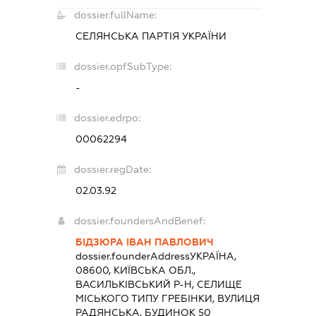
dossier.fullName:
СЕЛЯНСЬКА ПАРТІЯ УКРАЇНИ
dossier.opfSubType:
-
dossier.edrpo:
00062294
dossier.regDate:
02.03.92
dossier.foundersAndBenef:
БІДЗЮРА ІВАН ПАВЛОВИЧ
dossier.founderAddress
УКРАЇНА,
08600, КИЇВСЬКА ОБЛ.,
ВАСИЛЬКІВСЬКИЙ Р-Н, СЕЛИЩЕ
МІСЬКОГО ТИПУ ГРЕБІНКИ, ВУЛИЦЯ
РАДЯНСЬКА, БУДИНОК 50