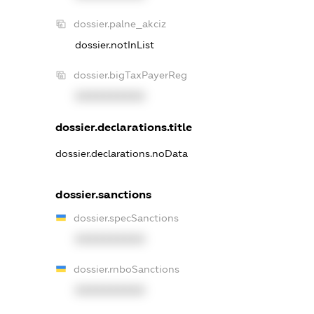
dossier.palne_akciz
dossier.notInList
dossier.bigTaxPayerReg
XXXXXXXXXX
dossier.declarations.title
dossier.declarations.noData
dossier.sanctions
dossier.specSanctions
XXXXXXXXXX
dossier.rnboSanctions
XXXXXXXXXX