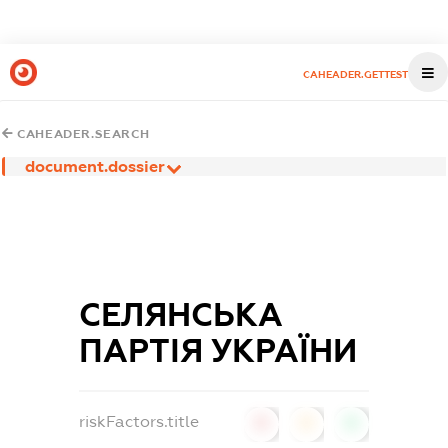
CAHEADER.GETTEST
CAHEADER.SEARCH
document.dossier
СЕЛЯНСЬКА
ПАРТІЯ УКРАЇНИ
riskFactors.title
0
0
0