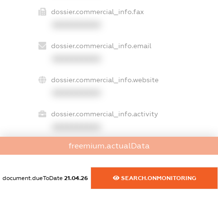
dossier.commercial_info.fax
XXXXXXXXXX
dossier.commercial_info.email
XXXXXXXXXX
dossier.commercial_info.website
XXXXXXXXXX
dossier.commercial_info.activity
XXXXXXXXXX
freemium.actualData
freemium.exampleText_1
freemium.exampleText_2
document.dueToDate
21.04.26
SEARCH.ONMONITORING
freemium.anonymousPerSearch2
FREEMIUM.DETAILS
FREEMIUM.REGISTER