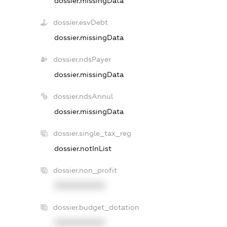
dossier.missingData
dossier.esvDebt
dossier.missingData
dossier.ndsPayer
dossier.missingData
dossier.ndsAnnul
dossier.missingData
dossier.single_tax_reg
dossier.notInList
dossier.non_profit
XXXXXXXXXX
dossier.budget_dotation
XXXXXXXXXX