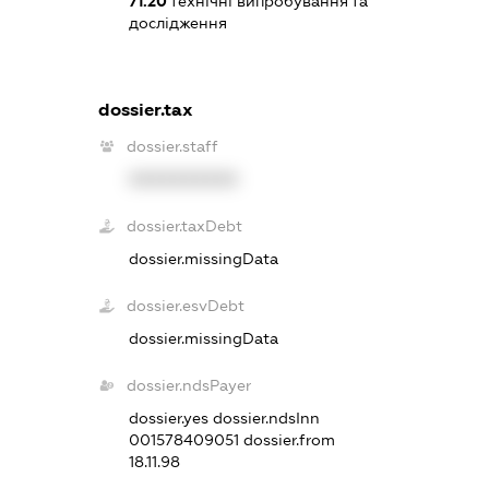
71.20
технічні випробування та
дослідження
dossier.tax
dossier.staff
XXXXXXXXXX
dossier.taxDebt
dossier.missingData
dossier.esvDebt
dossier.missingData
dossier.ndsPayer
dossier.yes
dossier.ndsInn
001578409051
dossier.from
18.11.98