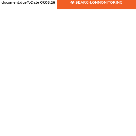
document.dueToDate
07.08.26
SEARCH.ONMONITORING
dossier.commercial_info.activity
XXXXXXXXXX
freemium.exampleText_1
freemium.exampleText_2
freemium.anonymousPerSearch2
FREEMIUM.DETAILS
FREEMIUM.REGISTER