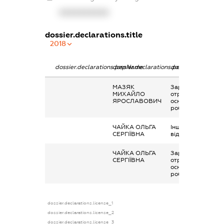
XXXXXXXXXX
dossier.declarations.title
2018
dossier.declarations.pepName
dossier.declarations.personName
dossier.declaratio
МАЗЯК
Заробітна плата
МИХАЙЛО
отримана за
ЯРОСЛАВОВИЧ
основним місцем
роботи
ЧАЙКА ОЛЬГА
Інше, виплати чи
СЕРГІЇВНА
відшкодування
ЧАЙКА ОЛЬГА
Заробітна плата
СЕРГІЇВНА
отримана за
основним місцем
роботи
dossier.declarations.license_1
dossier.declarations.license_2
dossier.declarations.license_3