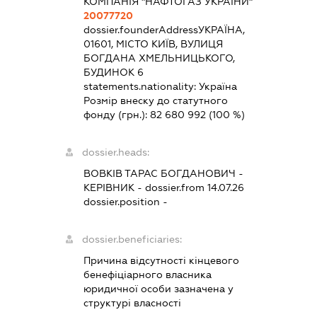
КОМПАНІЯ "НАФТОГАЗ УКРАЇНИ"
20077720
dossier.founderAddress
УКРАЇНА,
01601, МІСТО КИЇВ, ВУЛИЦЯ
БОГДАНА ХМЕЛЬНИЦЬКОГО,
БУДИНОК 6
statements.nationality:
Україна
Розмір внеску до статутного
фонду (грн.):
82 680 992
(100 %)
dossier.heads:
ВОВКІВ ТАРАС БОГДАНОВИЧ
-
КЕРІВНИК
- dossier.from 14.07.26
dossier.position -
dossier.beneficiaries:
Причина відсутності кінцевого
бенефіціарного власника
юридичної особи зазначена у
структурі власності