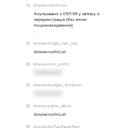
dossier.ndsAnnul
Анульовано з 09.11.98 у зв'язку з:
перереєстрацiя (без змiни
мiсцезнаходження)
.
dossier.single_tax_reg
dossier.notInList
dossier.non_profit
XXXXXXXXXX
dossier.budget_dotation
XXXXXXXXXX
dossier.palne_akciz
dossier.notInList
dossier.bigTaxPayerReg