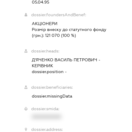
05.04.95
dossier.foundersAndBenef:
АКЦІОНЕРИ
Розмір внеску до статутного фонду
(грн.):
121 070
(100 %)
dossier.heads:
Д'ЯЧЕНКО ВАСИЛЬ ПЕТРОВИЧ
-
КЕРІВНИК
dossier.position -
dossier.beneficiaries:
dossier.missingData
dossier.smida:
XXXXXXXXXX
dossier.address: