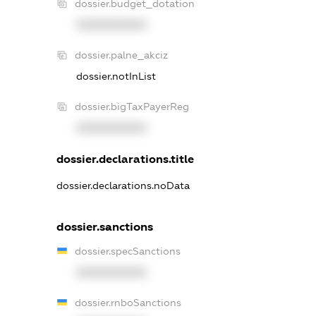
dossier.budget_dotation
XXXXXXXXXX
dossier.palne_akciz
dossier.notInList
dossier.bigTaxPayerReg
XXXXXXXXXX
dossier.declarations.title
dossier.declarations.noData
dossier.sanctions
dossier.specSanctions
XXXXXXXXXX
dossier.rnboSanctions