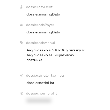
dossier.esvDebt
dossier.missingData
dossier.ndsPayer
dossier.missingData
dossier.ndsAnnul
Анульовано з 30.07.06 у зв'язку з:
Анульовано за iнiцiативою
платника
.
dossier.single_tax_reg
dossier.notInList
dossier.non_profit
XXXXXXXXXX