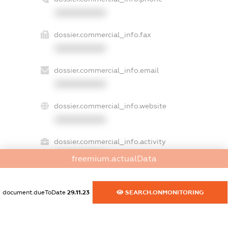
XXXXXXXXXX
dossier.commercial_info.fax
XXXXXXXXXX
dossier.commercial_info.email
XXXXXXXXXX
dossier.commercial_info.website
XXXXXXXXXX
dossier.commercial_info.activity
XXXXXXXXXX
freemium.actualData
document.dueToDate
29.11.23
SEARCH.ONMONITORING
freemium.exampleText_1
freemium.exampleText_2
freemium.anonymousPerSearch2