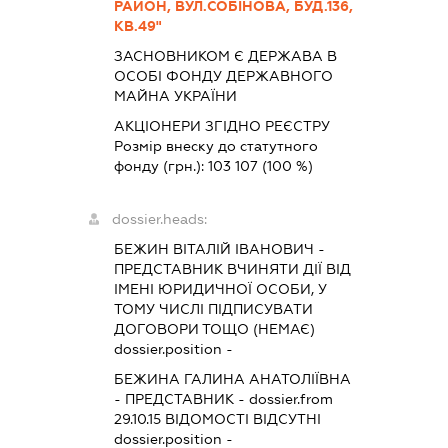
РАЙОН, ВУЛ.СОБІНОВА, БУД.136,
КВ.49"
ЗАСНОВНИКОМ Є ДЕРЖАВА В
ОСОБІ ФОНДУ ДЕРЖАВНОГО
МАЙНА УКРАЇНИ
АКЦІОНЕРИ ЗГІДНО РЕЄСТРУ
Розмір внеску до статутного
фонду (грн.):
103 107
(100 %)
dossier.heads:
БЕЖИН ВІТАЛІЙ ІВАНОВИЧ
-
ПРЕДСТАВНИК
ВЧИНЯТИ ДІЇ ВІД
ІМЕНІ ЮРИДИЧНОЇ ОСОБИ, У
ТОМУ ЧИСЛІ ПІДПИСУВАТИ
ДОГОВОРИ ТОЩО (НЕМАЄ)
dossier.position -
БЕЖИНА ГАЛИНА АНАТОЛІЇВНА
-
ПРЕДСТАВНИК
- dossier.from
29.10.15
ВІДОМОСТІ ВІДСУТНІ
dossier.position -