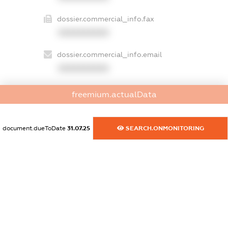
dossier.commercial_info.fax
XXXXXXXXXX
dossier.commercial_info.email
XXXXXXXXXX
dossier.commercial_info.website
freemium.actualData
XXXXXXXXXX
dossier.commercial_info.activity
document.dueToDate
31.07.25
SEARCH.ONMONITORING
XXXXXXXXXX
freemium.exampleText_1
freemium.exampleText_2
freemium.anonymousPerSearch2
FREEMIUM.DETAILS