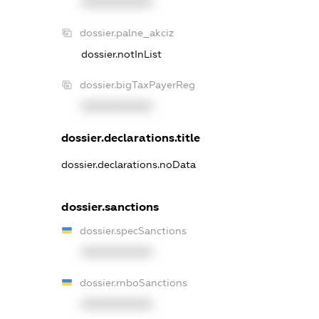
XXXXXXXXXX
dossier.palne_akciz
dossier.notInList
dossier.bigTaxPayerReg
XXXXXXXXXX
dossier.declarations.title
dossier.declarations.noData
dossier.sanctions
dossier.specSanctions
XXXXXXXXXX
dossier.rnboSanctions
XXXXXXXXXX