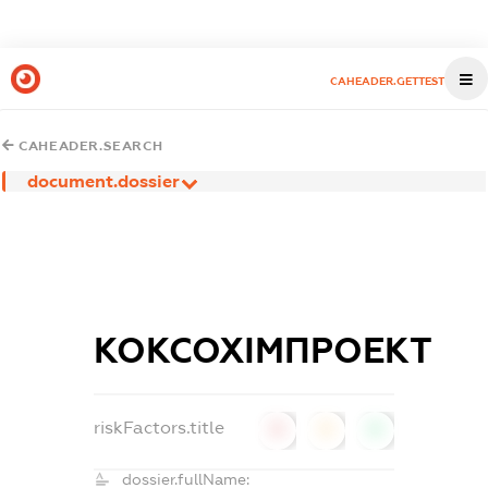
CAHEADER.GETTEST
CAHEADER.SEARCH
document.dossier
КОКСОХІМПРОЕКТ
riskFactors.title
0
0
0
dossier.fullName: