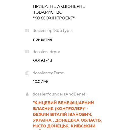
ПРИВАТНЕ АКЦІОНЕРНЕ
ТОВАРИСТВО
"КОКСОХІМПРОЕКТ"
dossier.opfSubType:
приватне
dossier.edrpo:
00193743
dossier.regDate:
10.07.96
dossier.foundersAndBenef:
"КІНЦЕВИЙ БЕНЕФІЦІАРНИЙ
ВЛАСНИК (КОНТРОЛЕР)" -
БЕЖИН ВІТАЛІЙ ІВАНОВИЧ,
УКРАЇНА , ДОНЕЦЬКА ОБЛАСТЬ,
МІСТО ДОНЕЦЬК, КИЇВСЬКИЙ