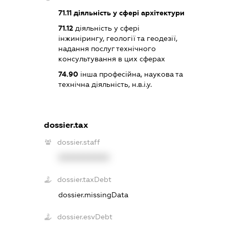
71.11
діяльність у сфері архітектури
71.12
діяльність у сфері
інжинірингу, геології та геодезії,
надання послуг технічного
консультування в цих сферах
74.90
інша професійна, наукова та
технічна діяльність, н.в.і.у.
dossier.tax
dossier.staff
XXXXXXXXXX
dossier.taxDebt
dossier.missingData
dossier.esvDebt