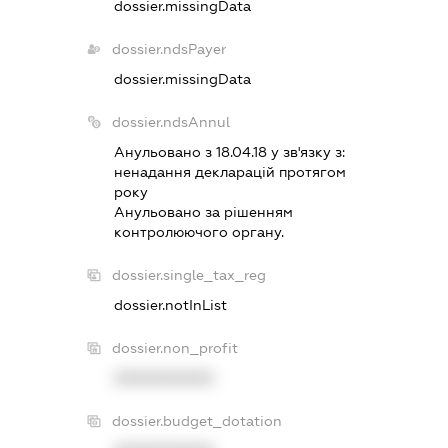
dossier.missingData
dossier.ndsPayer
dossier.missingData
dossier.ndsAnnul
Анульовано з 18.04.18 у зв'язку з:
ненадання декларацiй протягом
року
Анульовано за рiшенням
контролюючого органу.
dossier.single_tax_reg
dossier.notInList
dossier.non_profit
XXXXXXXXXX
dossier.budget_dotation