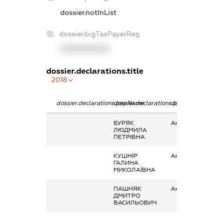
dossier.notInList
dossier.bigTaxPayerReg
XXXXXXXXXX
dossier.declarations.title
2018
dossier.declarations.pepName
dossier.declarations.personName
dossier.declarati
БУРЯК
Акції
ЛЮДМИЛА
ПЕТРІВНА
КУШНІР
Акції
ГАЛИНА
МИКОЛАЇВНА
ПАШНЯК
Акції
ДМИТРО
ВАСИЛЬОВИЧ