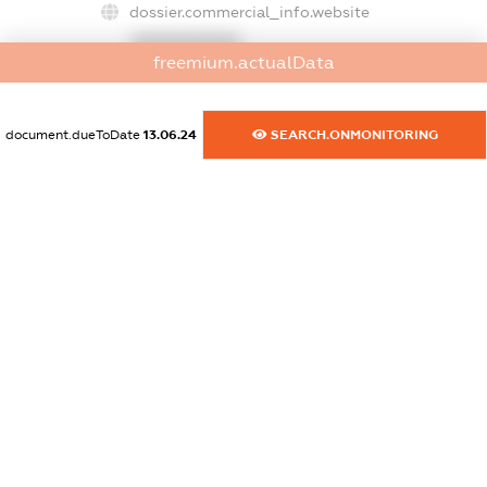
dossier.commercial_info.website
XXXXXXXXXX
freemium.actualData
dossier.commercial_info.activity
XXXXXXXXXX
document.dueToDate
13.06.24
SEARCH.ONMONITORING
freemium.exampleText_1
freemium.exampleText_2
freemium.anonymousPerSearch2
FREEMIUM.DETAILS
FREEMIUM.REGISTER