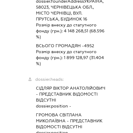
dossier.founderAddress
УКРАЇНА,
58023, ЧЕРНІВЕЦЬКА ОБЛ.,
МІСТО ЧЕРНІВЦІ, ВУЛ.
ПРУТСЬКА, БУДИНОК 16
Розмір внеску до статутного
фонду (грн.):
4 148 268,51
(68.596
%)
ВСЬОГО ГРОМАДЯН -4952
Розмір внеску до статутного
фонду (грн.):
1 899 128,97
(31.404
%)
dossier.heads:
СІДЛЯР ВІКТОР АНАТОЛІЙОВИЧ
-
ПРЕДСТАВНИК
ВІДОМОСТІ
ВІДСУТНІ
dossier.position -
ГРОМОВА СВІТЛАНА
МИКОЛАЇВНА
-
ПРЕДСТАВНИК
ВІДОМОСТІ ВІДСУТНІ
dossier.position -