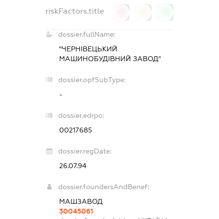
riskFactors.title
0
0
0
dossier.fullName:
"ЧЕРНІВЕЦЬКИЙ
МАШИНОБУДІВНИЙ ЗАВОД"
dossier.opfSubType:
-
dossier.edrpo:
00217685
dossier.regDate:
26.07.94
dossier.foundersAndBenef:
МАШЗАВОД
30045061