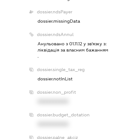
dossier.ndsPayer
dossier.missingData
dossier.ndsAnnul
Анульовано з 01.11.12 у зв'язку з:
лiквiдацiя за власним бажанням
.
dossier.single_tax_reg
dossier.notInList
dossier.non_profit
XXXXXXXXXX
dossier.budget_dotation
XXXXXXXXXX
dossier.palne_akciz