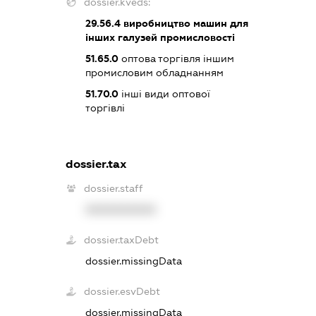
dossier.kveds:
29.56.4
виробництво машин для
інших галузей промисловості
51.65.0
оптова торгівля іншим
промисловим обладнанням
51.70.0
інші види оптової
торгівлі
dossier.tax
dossier.staff
XXXXXXXXXX
dossier.taxDebt
dossier.missingData
dossier.esvDebt
dossier.missingData