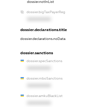
dossier.notInList
dossier.bigTaxPayerReg
XXXXXXXXXX
dossier.declarations.title
dossier.declarations.noData
dossier.sanctions
dossier.specSanctions
XXXXXXXXXX
dossier.rnboSanctions
XXXXXXXXXX
dossier.amkuBlackList
XXXXXXXXXX