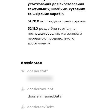
устатковання для виготовлення
текстильних, швейних, хутряних
та шкіряних виробів
51.70.0
інші види оптової торгівлі
52.11.0
роздрібна торгівля в
неспеціалізованих магазинах з
перевагою продовольчого
асортименту
dossier.tax
dossier.staff
XXXXXXXXXX
dossier.taxDebt
dossier.missingData
dossier.esvDebt