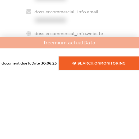
dossier.commercial_info.email
XXXXXXXXXX
dossier.commercial_info.website
XXXXXXXXXX
freemium.actualData
dossier.commercial_info.activity
XXXXXXXXXX
document.dueToDate
30.06.25
SEARCH.ONMONITORING
freemium.exampleText_1
freemium.exampleText_2
freemium.anonymousPerSearch2
FREEMIUM.DETAILS
FREEMIUM.REGISTER