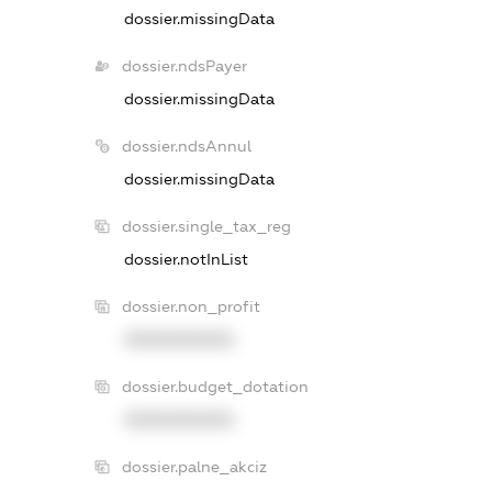
dossier.missingData
dossier.ndsPayer
dossier.missingData
dossier.ndsAnnul
dossier.missingData
dossier.single_tax_reg
dossier.notInList
dossier.non_profit
XXXXXXXXXX
dossier.budget_dotation
XXXXXXXXXX
dossier.palne_akciz