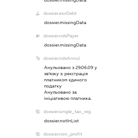
dossier.esvDebt
dossier.missingData
dossier.ndsPayer
dossier.missingData
dossier.ndsAnnul
Анульовано з 29.06.09 у
зв'язку з:
реєстрацiя
платником єдиного
податку
Анульовано за
iнiцiативою платника.
dossier.single_tax_reg
dossier.notInList
dossier.non_profit