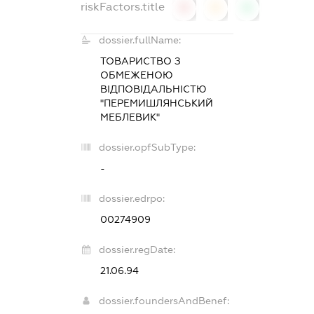
riskFactors.title
0
0
0
dossier.fullName:
ТОВАРИСТВО З
ОБМЕЖЕНОЮ
ВІДПОВІДАЛЬНІСТЮ
"ПЕРЕМИШЛЯНСЬКИЙ
МЕБЛЕВИК"
dossier.opfSubType:
-
dossier.edrpo:
00274909
dossier.regDate:
21.06.94
dossier.foundersAndBenef: