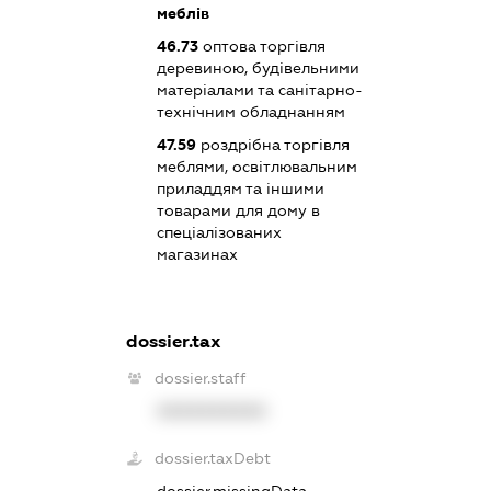
меблів
46.73
оптова торгівля
деревиною, будівельними
матеріалами та санітарно-
технічним обладнанням
47.59
роздрібна торгівля
меблями, освітлювальним
приладдям та іншими
товарами для дому в
спеціалізованих
магазинах
dossier.tax
dossier.staff
XXXXXXXXXX
dossier.taxDebt
dossier.missingData