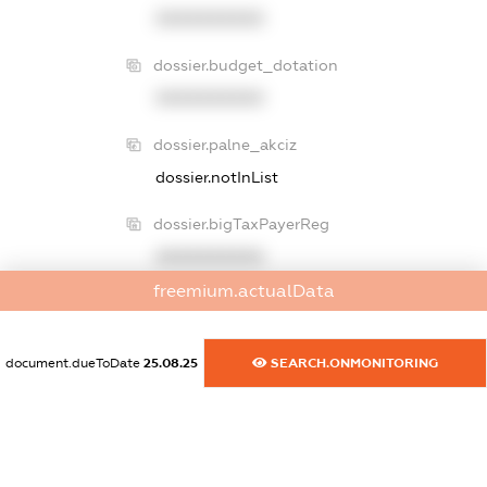
XXXXXXXXXX
dossier.budget_dotation
XXXXXXXXXX
dossier.palne_akciz
dossier.notInList
dossier.bigTaxPayerReg
XXXXXXXXXX
freemium.actualData
dossier.declarations.title
dossier.declarations.noData
document.dueToDate
25.08.25
SEARCH.ONMONITORING
dossier.sanctions
dossier.specSanctions
XXXXXXXXXX