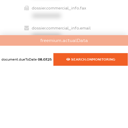
dossier.commercial_info.fax
XXXXXXXXXX
dossier.commercial_info.email
XXXXXXXXXX
freemium.actualData
dossier.commercial_info.website
XXXXXXXXXX
document.dueToDate
08.07.25
SEARCH.ONMONITORING
dossier.commercial_info.activity
XXXXXXXXXX
freemium.exampleText_1
freemium.exampleText_2
freemium.anonymousPerSearch2
FREEMIUM.DETAILS