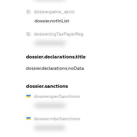
dossier.palne_akciz
dossier.notInList
dossier.bigTaxPayerReg
XXXXXXXXXX
dossier.declarations.title
dossier.declarations.noData
dossier.sanctions
dossier.specSanctions
XXXXXXXXXX
dossier.rnboSanctions
XXXXXXXXXX