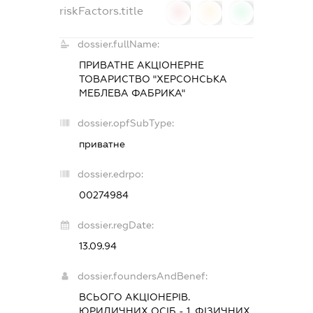
riskFactors.title
0
0
0
dossier.fullName:
ПРИВАТНЕ АКЦІОНЕРНЕ
ТОВАРИСТВО "ХЕРСОНСЬКА
МЕБЛЕВА ФАБРИКА"
dossier.opfSubType:
приватне
dossier.edrpo:
00274984
dossier.regDate:
13.09.94
dossier.foundersAndBenef:
ВСЬОГО АКЦІОНЕРІВ.
ЮРИДИЧНИХ ОСІБ - 1, ФІЗИЧНИХ