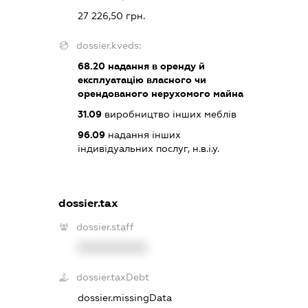
27 226,50 грн.
dossier.kveds:
68.20
надання в оренду й
експлуатацію власного чи
орендованого нерухомого майна
31.09
виробництво інших меблів
96.09
надання інших
індивідуальних послуг, н.в.і.у.
dossier.tax
dossier.staff
XXXXXXXXXX
dossier.taxDebt
dossier.missingData