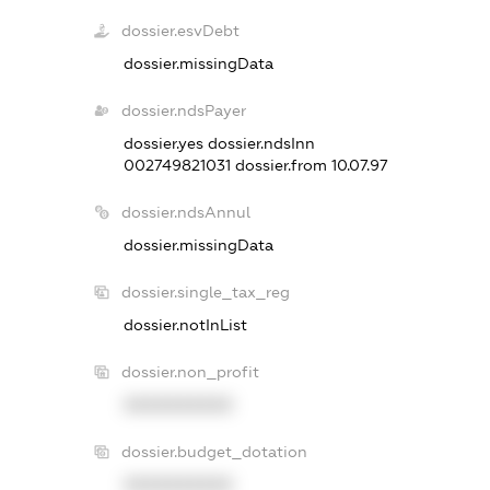
dossier.esvDebt
dossier.missingData
dossier.ndsPayer
dossier.yes
dossier.ndsInn
002749821031
dossier.from 10.07.97
dossier.ndsAnnul
dossier.missingData
dossier.single_tax_reg
dossier.notInList
dossier.non_profit
XXXXXXXXXX
dossier.budget_dotation
XXXXXXXXXX