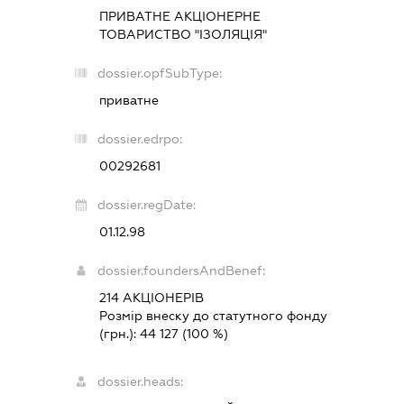
ПРИВАТНЕ АКЦІОНЕРНЕ
ТОВАРИСТВО "ІЗОЛЯЦІЯ"
dossier.opfSubType:
приватне
dossier.edrpo:
00292681
dossier.regDate:
01.12.98
dossier.foundersAndBenef:
214 АКЦІОНЕРІВ
Розмір внеску до статутного фонду
(грн.):
44 127
(100 %)
dossier.heads: