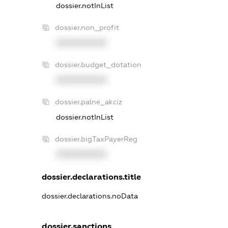
dossier.notInList
dossier.non_profit
XXXXXXXXXX
dossier.budget_dotation
XXXXXXXXXX
dossier.palne_akciz
dossier.notInList
dossier.bigTaxPayerReg
XXXXXXXXXX
dossier.declarations.title
dossier.declarations.noData
dossier.sanctions