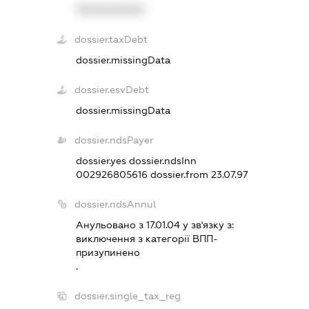
XXXXXXXXXX
dossier.taxDebt
dossier.missingData
dossier.esvDebt
dossier.missingData
dossier.ndsPayer
dossier.yes
dossier.ndsInn
002926805616
dossier.from 23.07.97
dossier.ndsAnnul
Анульовано з 17.01.04 у зв'язку з:
виключення з категорiї ВПП-
призупинено
.
dossier.single_tax_reg