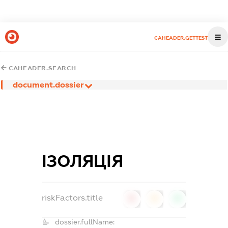
CAHEADER.GETTEST
CAHEADER.SEARCH
document.dossier
ІЗОЛЯЦІЯ
riskFactors.title
0
0
0
dossier.fullName: