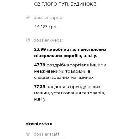
СВІТЛОГО ПУТІ, БУДИНОК 3
dossier.capital:
44 127 грн.
dossier.kveds:
23.99
виробництво неметалевих
мінеральних виробів, н.в.і.у.
47.78
роздрібна торгівля іншими
невживаними товарами в
спеціалізованих магазинах
77.39
надання в оренду інших
машин, устатковання та товарів,
н.в.і.у.
dossier.tax
dossier.staff