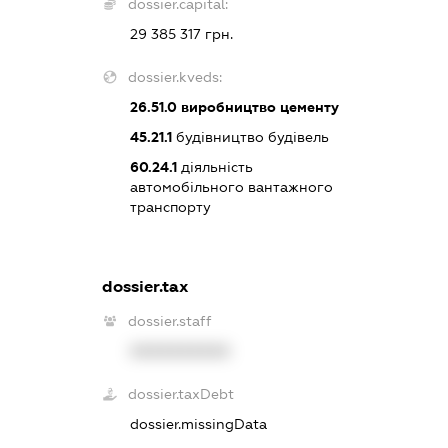
dossier.capital:
29 385 317 грн.
dossier.kveds:
26.51.0
виробництво цементу
45.21.1
будівництво будівель
60.24.1
діяльність
автомобільного вантажного
транспорту
dossier.tax
dossier.staff
XXXXXXXXXX
dossier.taxDebt
dossier.missingData