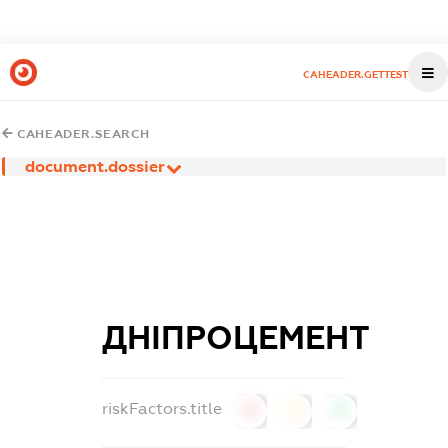
CAHEADER.GETTEST
CAHEADER.SEARCH
document.dossier
ДНІПРОЦЕМЕНТ
riskFactors.title
0
0
0