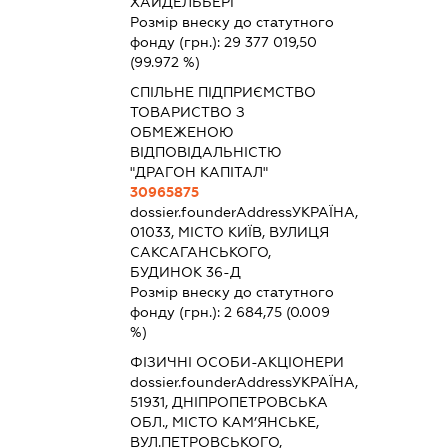
ХАЙДЕЛЬБЕРГ
Розмір внеску до статутного
фонду (грн.):
29 377 019,50
(99.972 %)
СПІЛЬНЕ ПІДПРИЄМСТВО
ТОВАРИСТВО З
ОБМЕЖЕНОЮ
ВІДПОВІДАЛЬНІСТЮ
"ДРАГОН КАПІТАЛ"
30965875
dossier.founderAddress
УКРАЇНА,
01033, МІСТО КИЇВ, ВУЛИЦЯ
САКСАГАНСЬКОГО,
БУДИНОК 36-Д
Розмір внеску до статутного
фонду (грн.):
2 684,75
(0.009
%)
ФІЗИЧНІ ОСОБИ-АКЦІОНЕРИ
dossier.founderAddress
УКРАЇНА,
51931, ДНІПРОПЕТРОВСЬКА
ОБЛ., МІСТО КАМ’ЯНСЬКЕ,
ВУЛ.ПЕТРОВСЬКОГО,