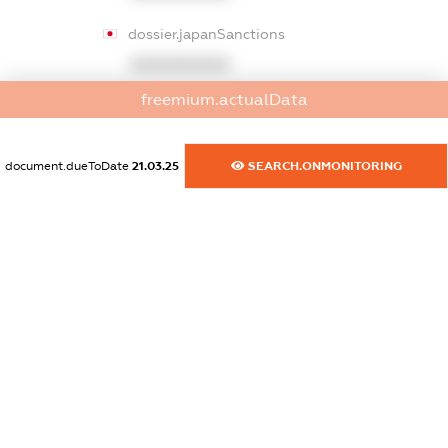
dossier.japanSanctions
XXXXXXXXXX
freemium.actualData
dossier.canadaSanctions
XXXXXXXXXX
document.dueToDate
21.03.25
SEARCH.ONMONITORING
dossier.rfSanctions
XXXXXXXXXX
dossier.russian_reg_title
XXXXXXXXXX
dossier.commercial_info.title
dossier.commercial_info.postal_address
XXXXXXXXXX
dossier.commercial_info.phone