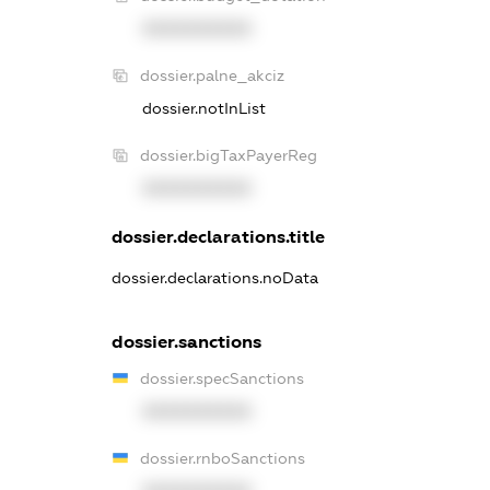
XXXXXXXXXX
dossier.palne_akciz
dossier.notInList
dossier.bigTaxPayerReg
XXXXXXXXXX
dossier.declarations.title
dossier.declarations.noData
dossier.sanctions
dossier.specSanctions
XXXXXXXXXX
dossier.rnboSanctions