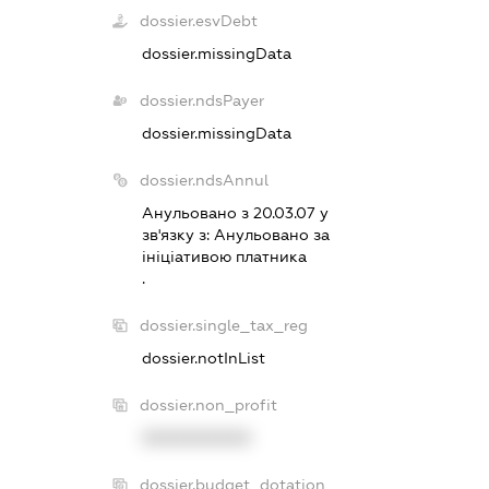
dossier.esvDebt
dossier.missingData
dossier.ndsPayer
dossier.missingData
dossier.ndsAnnul
Анульовано з 20.03.07 у
зв'язку з:
Анульовано за
iнiцiативою платника
.
dossier.single_tax_reg
dossier.notInList
dossier.non_profit
XXXXXXXXXX
dossier.budget_dotation