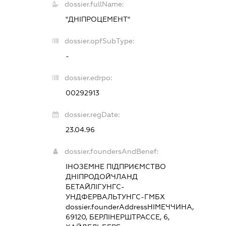
dossier.fullName:
"ДНІПРОЦЕМЕНТ"
dossier.opfSubType:
-
dossier.edrpo:
00292913
dossier.regDate:
23.04.96
dossier.foundersAndBenef:
ІНОЗЕМНЕ ПІДПРИЄМСТВО
ДНІПРОДОЙЧЛАНД
БЕТАЙЛІГУНГС-
УНДФЕРВАЛЬТУНГС-ГМБХ
dossier.founderAddress
НІМЕЧЧИНА,
69120, БЕРЛІНЕРШТРАССЕ, 6,