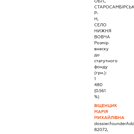
ОБЛ.,
СТАРОСАМБІРСЬ
Р-
Н,
СЕЛО
НИЖНЯ
ВОВЧА
Розмір
внеску
до
статутного
фонду
(грн.):
1
480
(0.561
%)
ВІЦЕНЦИК
МАРІЯ
МИХАЙЛІВНА
dossier.founderAdd
82072,