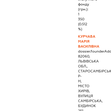
фонду
(грн.):
1
350
(0.512
%)
КУРЧАБА
МАРІЯ
ВАСИЛІВНА
dossier.founderAdd
82060,
ЛЬВІВСЬКА
ОБЛ.,
СТАРОСАМБІРСЬ
Р-
Н,
МІСТО
ХИРІВ,
ВУЛИЦЯ
САМБІРСЬКА,
БУДИНОК
251