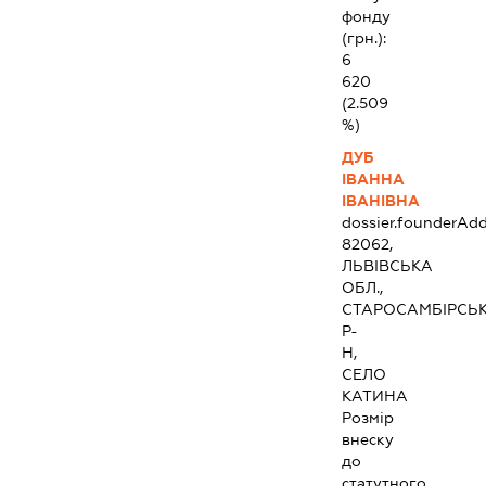
фонду
(грн.):
6
620
(2.509
%)
ДУБ
ІВАННА
ІВАНІВНА
dossier.founderAdd
82062,
ЛЬВІВСЬКА
ОБЛ.,
СТАРОСАМБІРСЬ
Р-
Н,
СЕЛО
КАТИНА
Розмір
внеску
до
статутного