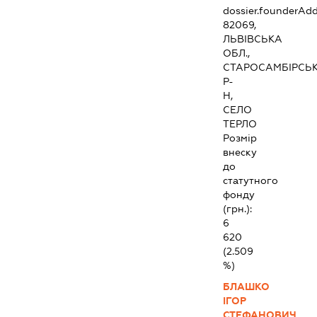
dossier.founderAdd
82069,
ЛЬВІВСЬКА
ОБЛ.,
СТАРОСАМБІРСЬ
Р-
Н,
СЕЛО
ТЕРЛО
Розмір
внеску
до
статутного
фонду
(грн.):
6
620
(2.509
%)
БЛАШКО
ІГОР
СТЕФАНОВИЧ