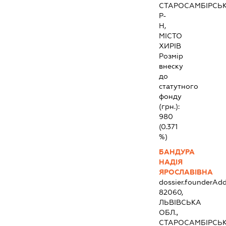
СТАРОСАМБІРСЬ
Р-
Н,
МІСТО
ХИРІВ
Розмір
внеску
до
статутного
фонду
(грн.):
980
(0.371
%)
БАНДУРА
НАДІЯ
ЯРОСЛАВІВНА
dossier.founderAdd
82060,
ЛЬВІВСЬКА
ОБЛ.,
СТАРОСАМБІРСЬ