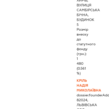
ХИРІВ,
ВУЛИЦЯ
САМБІРСЬКА
БІЧНА,
БУДИНОК
5
Розмір
внеску
до
статутного
фонду
(грн.):
1
480
(0.561
%)
КРІЛЬ
НАДІЯ
МИКОЛАЇВНА
dossier.founderAdd
82024,
ЛЬВІВСЬКА