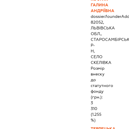
ГАЛИНА
АНДРІЇВНА
dossier.founderAdd
82052,
ЛЬВІВСЬКА
ОБЛ.,
СТАРОСАМБІРСЬ
Р-
Н,
СЕЛО
СКЕЛІВКА
Розмір
внеску
до
статутного
фонду
(грн.):
3
310
(1.255
%)
ТЕРЛЕЦЬКА