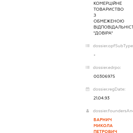
КОМЕРЦІЙНЕ
ТОВАРИСТВО
З
ОБМЕЖЕНОЮ
ВІДПОВІДАЛЬНІС
"ДОВІРА"
dossier.opfSubType
-
dossier.edrpo:
00306975
dossier.regDate:
21.04.93
dossier.foundersAn
БАРНИЧ
МИКОЛА
ПЕТРОВИЧ