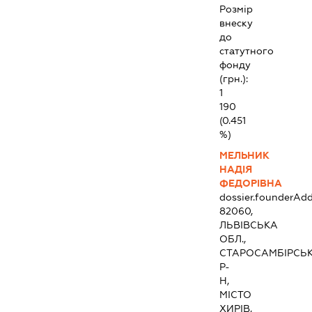
Розмір
внеску
до
статутного
фонду
(грн.):
1
190
(0.451
%)
МЕЛЬНИК
НАДІЯ
ФЕДОРІВНА
dossier.founderAdd
82060,
ЛЬВІВСЬКА
ОБЛ.,
СТАРОСАМБІРСЬ
Р-
Н,
МІСТО
ХИРІВ,