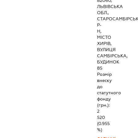
82060,
ЛЬВІВСЬКА
ОБЛ.,
СТАРОСАМБІРСЬ
Р-
Н,
МІСТО
ХИРІВ,
ВУЛИЦЯ
САМБІРСЬКА,
БУДИНОК
85
Розмір
внеску
до
статутного
фонду
(грн.):
2
520
(0.955
%)