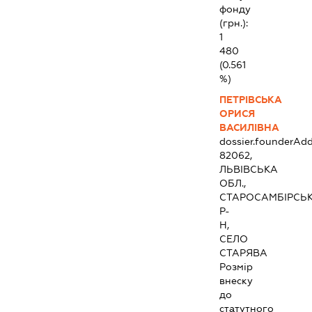
фонду
(грн.):
1
480
(0.561
%)
ПЕТРІВСЬКА
ОРИСЯ
ВАСИЛІВНА
dossier.founderAdd
82062,
ЛЬВІВСЬКА
ОБЛ.,
СТАРОСАМБІРСЬ
Р-
Н,
СЕЛО
СТАРЯВА
Розмір
внеску
до
статутного