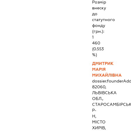
Розмір
внеску
до
статутного
фонду
(грн.):
1
460
(0.553
%)
ДМИТРИК
МАРІЯ
МИХАЙЛІВНА
dossier.founderAdd
82060,
ЛЬВІВСЬКА
ОБЛ.,
СТАРОСАМБІРСЬ
Р-
Н,
МІСТО
ХИРІВ,