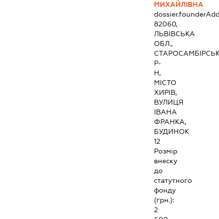
МИХАЙЛІВНА
dossier.founderAdd
82060,
ЛЬВІВСЬКА
ОБЛ.,
СТАРОСАМБІРСЬ
Р-
Н,
МІСТО
ХИРІВ,
ВУЛИЦЯ
ІВАНА
ФРАНКА,
БУДИНОК
12
Розмір
внеску
до
статутного
фонду
(грн.):
2