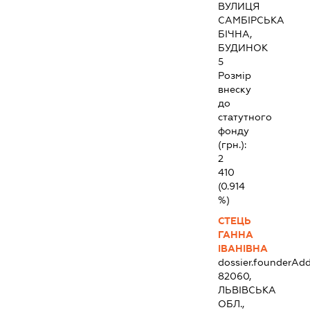
ВУЛИЦЯ
САМБІРСЬКА
БІЧНА,
БУДИНОК
5
Розмір
внеску
до
статутного
фонду
(грн.):
2
410
(0.914
%)
СТЕЦЬ
ГАННА
ІВАНІВНА
dossier.founderAdd
82060,
ЛЬВІВСЬКА
ОБЛ.,