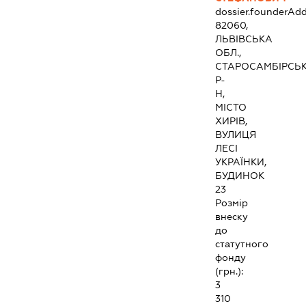
dossier.founderAdd
82060,
ЛЬВІВСЬКА
ОБЛ.,
СТАРОСАМБІРСЬ
Р-
Н,
МІСТО
ХИРІВ,
ВУЛИЦЯ
ЛЕСІ
УКРАЇНКИ,
БУДИНОК
23
Розмір
внеску
до
статутного
фонду
(грн.):
3
310