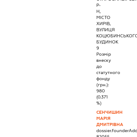
Р-
Н,
МІСТО
ХИРІВ,
ВУЛИЦЯ
КОЦЮБИНСЬКОГО
БУДИНОК
9
Розмір
внеску
до
статутного
фонду
(грн.):
980
(0.371
%)
СЕНЧИШИН
МАРІЯ
ДМИТРІВНА
dossier.founderAdd
82055,