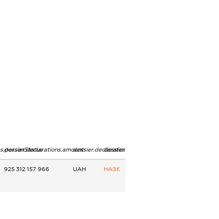
ns.personStatus
dossier.declarations.amount
dossier.declarations.currency
dossier.declarations.source
925 312 157 966
UAH
НАЗК