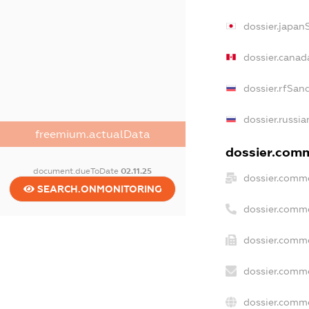
dossier.japan
dossier.canad
dossier.rfSan
dossier.russia
freemium.actualData
dossier.comme
document.dueToDate
02.11.25
dossier.comme
SEARCH.ONMONITORING
dossier.comme
dossier.comme
dossier.comme
dossier.comme