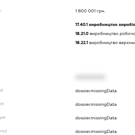
:
1 800 001 грн.
17.40.1
виробництво виробів
18.21.0
виробництво робочо
18.22.1
виробництво верхнь
XXXXXXXXXX
bt
dossier.missingData
bt
dossier.missingData
yer
dossier.missingData
nnul
dossier.missingData