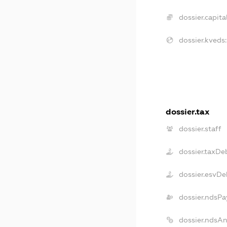
dossier.capital
dossier.kveds:
dossier.tax
dossier.staff
dossier.taxDe
dossier.esvDe
dossier.ndsPa
dossier.ndsA