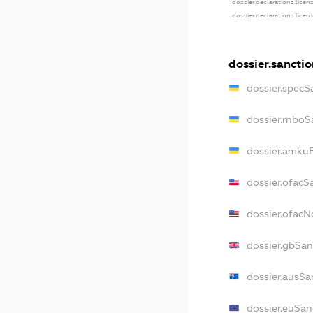
dossier.declarations.licen
dossier.declarations.licen
dossier.sanctio
dossier.specS
dossier.rnboS
dossier.amkuB
dossier.ofacS
dossier.ofac
dossier.gbSan
dossier.ausSa
dossier.euSan