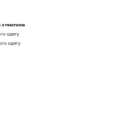
 з текстилю
го одягу
ого одягу