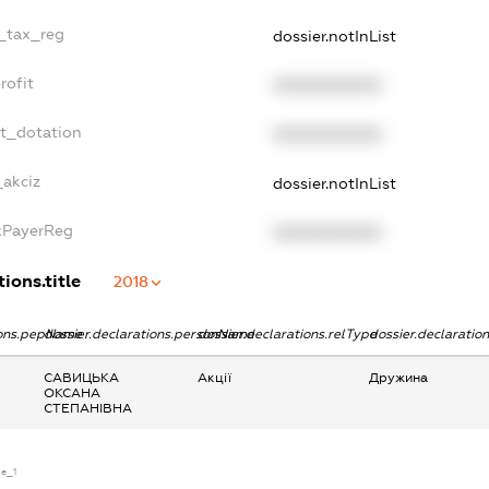
e_tax_reg
dossier.notInList
rofit
XXXXXXXXXX
et_dotation
XXXXXXXXXX
_akciz
dossier.notInList
axPayerReg
XXXXXXXXXX
ions.title
2018
ions.pepName
dossier.declarations.personName
dossier.declarations.relType
dossier.declaratio
САВИЦЬКА
Акції
Дружина
ОКСАНА
СТЕПАНІВНА
se_1