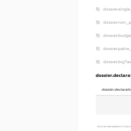
dossier.singl
dossier.non_p
dossier.budg
dossier.palne
dossier.bigT
dossier.declarat
dossier.declarat
dossier.declarations.licen