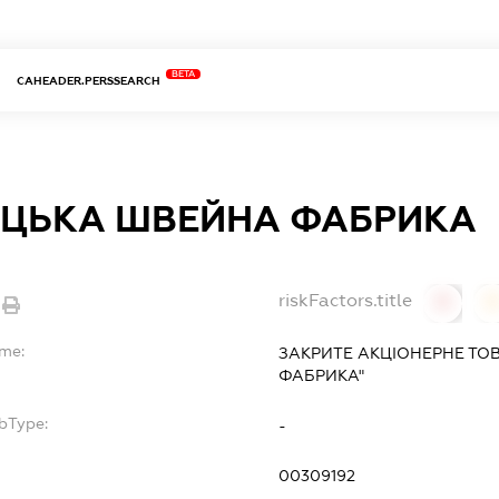
BETA
CAHEADER.PERSSEARCH
ЦЬКА ШВЕЙНА ФАБРИКА
riskFactors.title
0
ame:
ЗАКРИТЕ АКЦІОНЕРНЕ Т
ФАБРИКА"
bType:
-
00309192