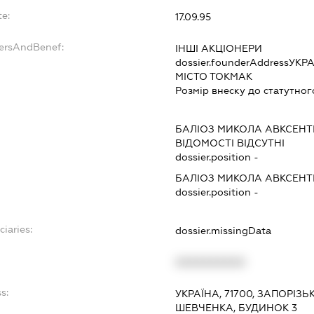
e:
17.09.95
dersAndBenef:
ІНШІ АКЦІОНЕРИ
dossier.founderAddress
УКРА
МІСТО ТОКМАК
Розмір внеску до статутног
БАЛІОЗ МИКОЛА АВКСЕНТ
ВІДОМОСТІ ВІДСУТНІ
dossier.position -
БАЛІОЗ МИКОЛА АВКСЕНТ
dossier.position -
ciaries:
dossier.missingData
XXXXXXXXXX
s:
УКРАЇНА, 71700, ЗАПОРІЗЬ
ШЕВЧЕНКА, БУДИНОК 3