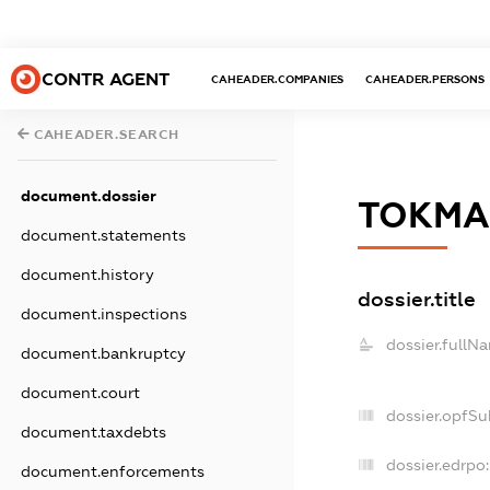
CONTR AGENT
CAHEADER.COMPANIES
CAHEADER.PERSONS
CAHEADER.SEARCH
document.dossier
ТОКМА
document.statements
document.history
dossier.title
document.inspections
dossier.fullN
document.bankruptcy
document.court
dossier.opfSu
document.taxdebts
dossier.edrpo:
document.enforcements