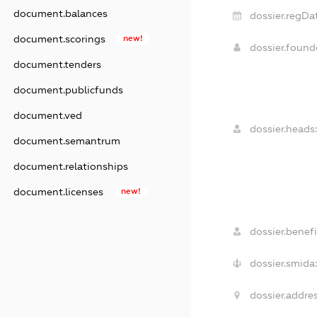
document.balances
dossier.regDat
document.scorings
new!
dossier.foun
document.tenders
document.publicfunds
document.ved
dossier.heads:
document.semantrum
document.relationships
document.licenses
new!
dossier.benefi
dossier.smida:
dossier.addres