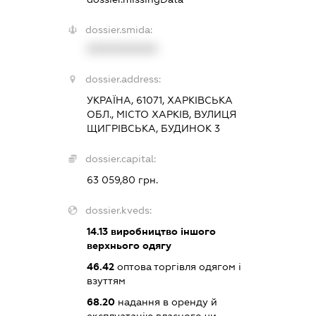
dossier.smida:
XXXXXXXXXX
dossier.address:
УКРАЇНА, 61071, ХАРКІВСЬКА
ОБЛ., МІСТО ХАРКІВ, ВУЛИЦЯ
ЩИГРІВСЬКА, БУДИНОК 3
dossier.capital:
63 059,80 грн.
dossier.kveds:
14.13
виробництво іншого
верхнього одягу
46.42
оптова торгівля одягом і
взуттям
68.20
надання в оренду й
експлуатацію власного чи