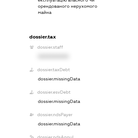
орендованого нерухомого
майна
dossier.tax
dossier.staff
XXXXXXXXXX
dossier.taxDebt
dossier.missingData
dossier.esvDebt
dossier.missingData
dossier.ndsPayer
dossier.missingData
dossier.ndsAnnul