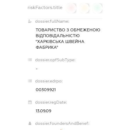
riskFactors.title
0
0
0
dossier.fullName:
ТОВАРИСТВО З ОБМЕЖЕНОЮ
ВІДПОВІДАЛЬНІСТЮ
"ХАРКІВСЬКА ШВЕЙНА
ФАБРИКА"
dossier.opfSubType:
-
dossier.edrpo:
00309921
dossier.regDate:
13.09.09
dossier.foundersAndBenef: