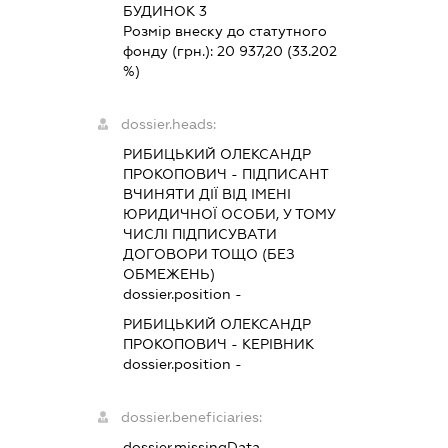
БУДИНОК 3
Розмір внеску до статутного
фонду (грн.):
20 937,20
(33.202
%)
dossier.heads:
РИБИЦЬКИЙ ОЛЕКСАНДР
ПРОКОПОВИЧ
-
ПІДПИСАНТ
ВЧИНЯТИ ДІЇ ВІД ІМЕНІ
ЮРИДИЧНОЇ ОСОБИ, У ТОМУ
ЧИСЛІ ПІДПИСУВАТИ
ДОГОВОРИ ТОЩО (БЕЗ
ОБМЕЖЕНЬ)
dossier.position -
РИБИЦЬКИЙ ОЛЕКСАНДР
ПРОКОПОВИЧ
-
КЕРІВНИК
dossier.position -
dossier.beneficiaries:
dossier.missingData