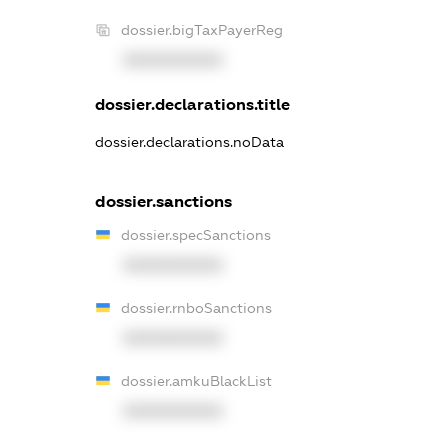
dossier.bigTaxPayerReg
XXXXXXXXXX
dossier.declarations.title
dossier.declarations.noData
dossier.sanctions
dossier.specSanctions
XXXXXXXXXX
dossier.rnboSanctions
XXXXXXXXXX
dossier.amkuBlackList
XXXXXXXXXX