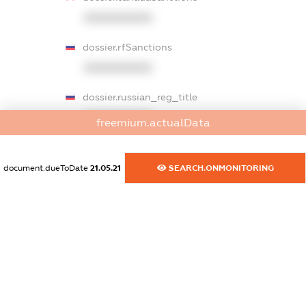
XXXXXXXXXX
dossier.rfSanctions
XXXXXXXXXX
dossier.russian_reg_title
XXXXXXXXXX
freemium.actualData
dossier.commercial_info.title
document.dueToDate
21.05.21
SEARCH.ONMONITORING
dossier.commercial_info.postal_address
XXXXXXXXXX
dossier.commercial_info.phone
XXXXXXXXXX
dossier.commercial_info.fax
XXXXXXXXXX