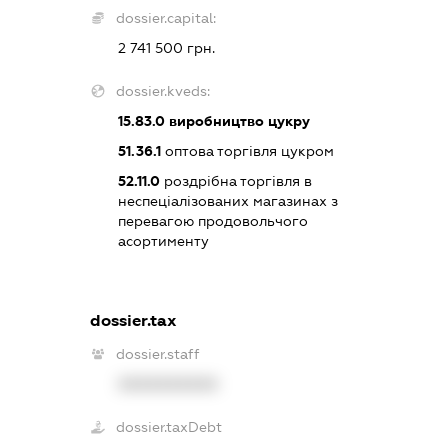
dossier.capital:
2 741 500 грн.
dossier.kveds:
15.83.0
виробництво цукру
51.36.1
оптова торгівля цукром
52.11.0
роздрібна торгівля в
неспеціалізованих магазинах з
перевагою продовольчого
асортименту
dossier.tax
dossier.staff
XXXXXXXXXX
dossier.taxDebt