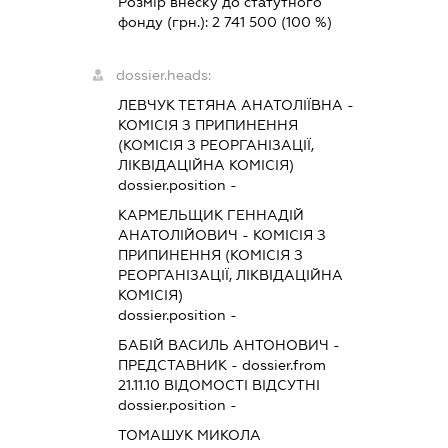
Розмір внеску до статутного
фонду (грн.):
2 741 500
(100 %)
dossier.heads:
ЛЕВЧУК ТЕТЯНА АНАТОЛІЇВНА
-
КОМІСІЯ З ПРИПИНЕННЯ
(КОМІСІЯ З РЕОРГАНІЗАЦІЇ,
ЛІКВІДАЦІЙНА КОМІСІЯ)
dossier.position -
КАРМЕЛЬЩИК ГЕННАДІЙ
АНАТОЛІЙОВИЧ
-
КОМІСІЯ З
ПРИПИНЕННЯ (КОМІСІЯ З
РЕОРГАНІЗАЦІЇ, ЛІКВІДАЦІЙНА
КОМІСІЯ)
dossier.position -
БАБІЙ ВАСИЛЬ АНТОНОВИЧ
-
ПРЕДСТАВНИК
- dossier.from
21.11.10
ВІДОМОСТІ ВІДСУТНІ
dossier.position -
ТОМАШУК МИКОЛА