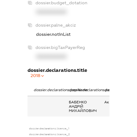
dossier.budget_dotation
XXXXXXXXXX
dossier.palne_akciz
dossier.notInList
dossier.bigTaxPayerReg
XXXXXXXXXX
dossier.declarations.title
2018
dossier.declarations.pepName
dossier.declarations.personName
dossier.declaratio
БАБЕНКО
Акції
АНДРІЙ
МИХАЙЛОВИЧ
dossier.declarations.license_1
dossier.declarations.license_2