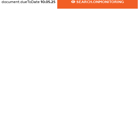
document.dueToDate
10.05.25
SEARCH.ONMONITORING
dossier.commercial_info.activity
XXXXXXXXXX
freemium.exampleText_1
freemium.exampleText_2
freemium.anonymousPerSearch2
FREEMIUM.DETAILS
FREEMIUM.REGISTER