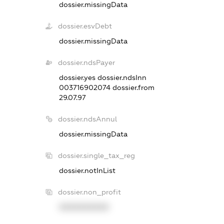
dossier.missingData
dossier.esvDebt
dossier.missingData
dossier.ndsPayer
dossier.yes
dossier.ndsInn
003716902074
dossier.from
29.07.97
dossier.ndsAnnul
dossier.missingData
dossier.single_tax_reg
dossier.notInList
dossier.non_profit
XXXXXXXXXX