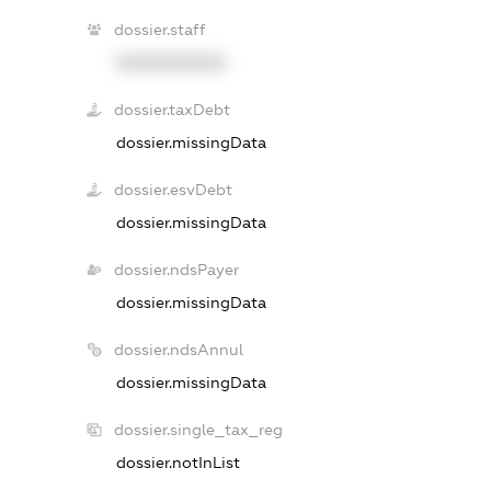
dossier.staff
XXXXXXXXXX
dossier.taxDebt
dossier.missingData
dossier.esvDebt
dossier.missingData
dossier.ndsPayer
dossier.missingData
dossier.ndsAnnul
dossier.missingData
dossier.single_tax_reg
dossier.notInList