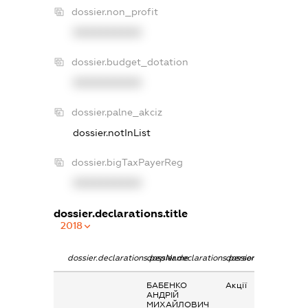
dossier.non_profit
XXXXXXXXXX
dossier.budget_dotation
XXXXXXXXXX
dossier.palne_akciz
dossier.notInList
dossier.bigTaxPayerReg
XXXXXXXXXX
dossier.declarations.title
2018
dossier.declarations.pepName
dossier.declarations.personName
dossier.declarations
БАБЕНКО
Акції
АНДРІЙ
МИХАЙЛОВИЧ