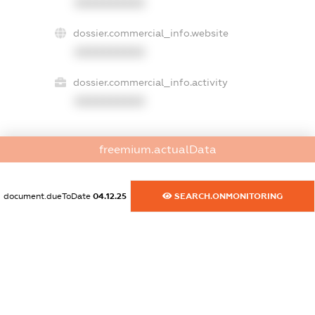
XXXXXXXXXX
dossier.commercial_info.website
XXXXXXXXXX
dossier.commercial_info.activity
XXXXXXXXXX
freemium.actualData
freemium.exampleText_1
freemium.exampleText_2
freemium.anonymousPerSearch2
document.dueToDate
04.12.25
SEARCH.ONMONITORING
FREEMIUM.DETAILS
FREEMIUM.REGISTER