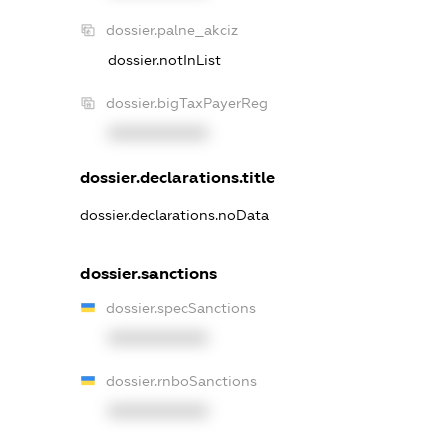
dossier.palne_akciz
dossier.notInList
dossier.bigTaxPayerReg
XXXXXXXXXX
dossier.declarations.title
dossier.declarations.noData
dossier.sanctions
dossier.specSanctions
XXXXXXXXXX
dossier.rnboSanctions
XXXXXXXXXX