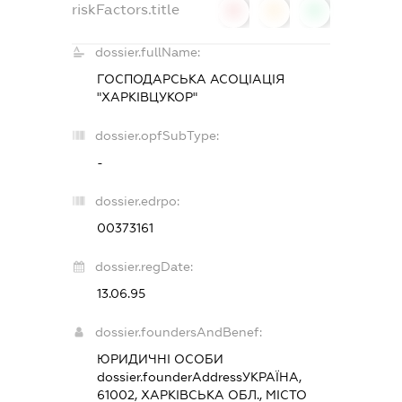
riskFactors.title
0
0
0
dossier.fullName:
ГОСПОДАРСЬКА АСОЦІАЦІЯ
"ХАРКІВЦУКОР"
dossier.opfSubType:
-
dossier.edrpo:
00373161
dossier.regDate:
13.06.95
dossier.foundersAndBenef:
ЮРИДИЧНІ ОСОБИ
dossier.founderAddress
УКРАЇНА,
61002, ХАРКІВСЬКА ОБЛ., МІСТО