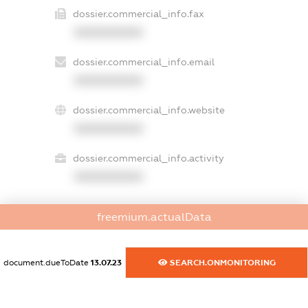
dossier.commercial_info.fax
XXXXXXXXXX
dossier.commercial_info.email
XXXXXXXXXX
dossier.commercial_info.website
XXXXXXXXXX
dossier.commercial_info.activity
XXXXXXXXXX
freemium.actualData
freemium.exampleText_1
freemium.exampleText_2
freemium.anonymousPerSearch2
document.dueToDate
13.07.23
SEARCH.ONMONITORING
FREEMIUM.DETAILS
FREEMIUM.REGISTER