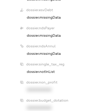
dossier.esvDebt
dossier.missingData
dossier.ndsPayer
dossier.missingData
dossier.ndsAnnul
dossier.missingData
dossier.single_tax_reg
dossier.notInList
dossier.non_profit
XXXXXXXXXX
dossier.budget_dotation
XXXXXXXXXX