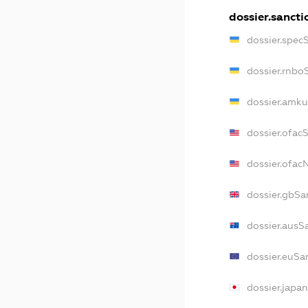
dossier.sancti
dossier.spec
dossier.rnbo
dossier.amku
dossier.ofac
dossier.ofa
dossier.gbSa
dossier.ausS
dossier.euSa
dossier.japa