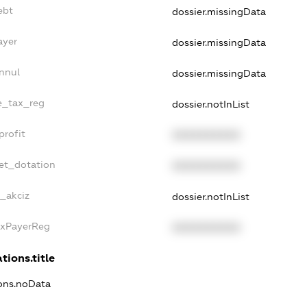
ebt
dossier.missingData
ayer
dossier.missingData
nnul
dossier.missingData
le_tax_reg
dossier.notInList
profit
XXXXXXXXXX
et_dotation
XXXXXXXXXX
e_akciz
dossier.notInList
axPayerReg
XXXXXXXXXX
tions.title
ions.noData