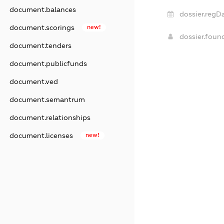
document.balances
dossier.regDa
document.scorings
new!
dossier.fou
document.tenders
document.publicfunds
document.ved
document.semantrum
document.relationships
document.licenses
new!