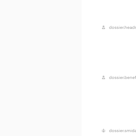
dossier.heads
dossier.benef
dossier.smida