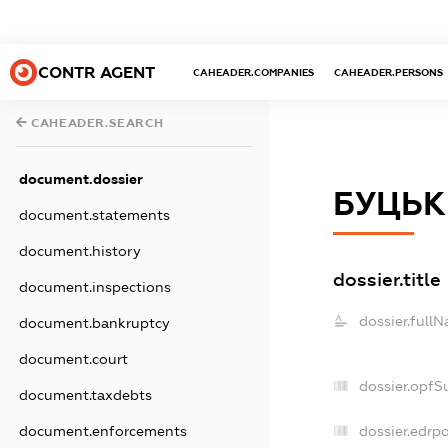
CONTR AGENT
CAHEADER.COMPANIES
CAHEADER.PERSONS
CAHEADER.SEARCH
document.dossier
БУЦЬК
document.statements
document.history
dossier.title
document.inspections
dossier.full
document.bankruptcy
document.court
dossier.opfS
document.taxdebts
document.enforcements
dossier.edrpo