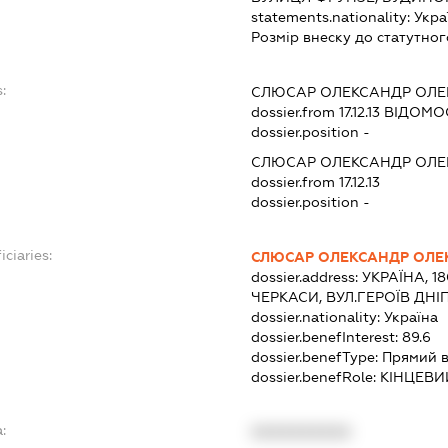
statements.nationality:
Укра
Розмір внеску до статутног
:
СЛЮСАР ОЛЕКСАНДР ОЛЕ
dossier.from 17.12.13
ВІДОМОС
dossier.position -
СЛЮСАР ОЛЕКСАНДР ОЛЕ
dossier.from 17.12.13
dossier.position -
iciaries:
СЛЮСАР ОЛЕКСАНДР ОЛЕ
dossier.address:
УКРАЇНА, 1
ЧЕРКАСИ, ВУЛ.ГЕРОЇВ ДНІ
dossier.nationality:
Україна
dossier.benefInterest:
89.6
dossier.benefType:
Прямий в
dossier.benefRole:
КІНЦЕВИ
:
XXXXXXXXXX