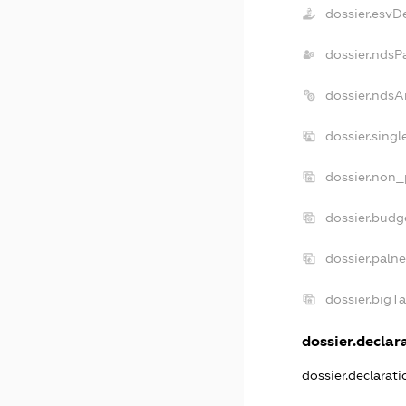
dossier.esvD
dossier.ndsP
dossier.ndsA
dossier.sing
dossier.non_
dossier.budg
dossier.paln
dossier.bigT
dossier.declara
dossier.declarat