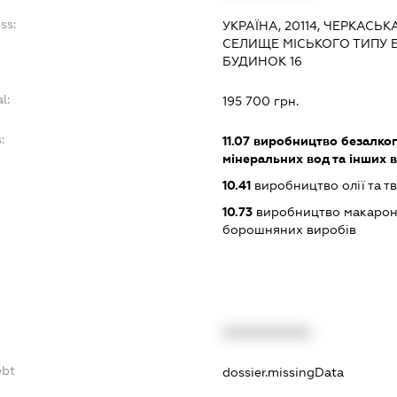
ss:
УКРАЇНА, 20114, ЧЕРКАСЬК
СЕЛИЩЕ МІСЬКОГО ТИПУ Б
БУДИНОК 16
l:
195 700 грн.
:
11.07
виробництво безалког
мінеральних вод та інших 
10.41
виробництво олії та т
10.73
виробництво макаронн
борошняних виробів
XXXXXXXXXX
ebt
dossier.missingData