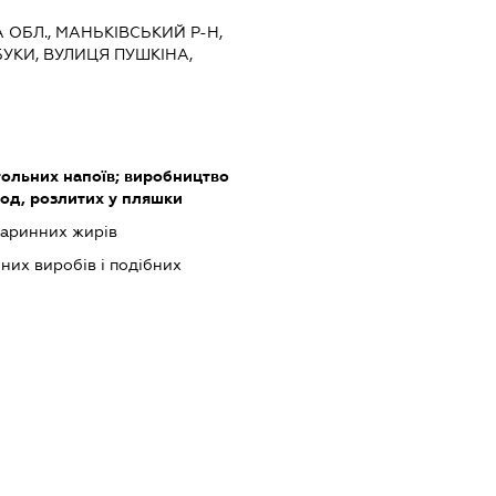
А ОБЛ., МАНЬКІВСЬКИЙ Р-Н,
УКИ, ВУЛИЦЯ ПУШКІНА,
ольних напоїв; виробництво
вод, розлитих у пляшки
варинних жирів
их виробів і подібних