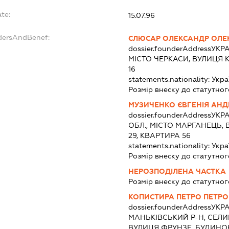
te:
15.07.96
ndersAndBenef:
СЛЮСАР ОЛЕКСАНДР ОЛЕ
dossier.founderAddress
УКРА
МІСТО ЧЕРКАСИ, ВУЛИЦЯ 
16
statements.nationality:
Укра
Розмір внеску до статутног
МУЗИЧЕНКО ЄВГЕНІЯ АНД
dossier.founderAddress
УКРА
ОБЛ., МІСТО МАРГАНЕЦЬ,
29, КВАРТИРА 56
statements.nationality:
Укра
Розмір внеску до статутног
НЕРОЗПОДІЛЕНА ЧАСТКА
Розмір внеску до статутног
КОПИСТИРА ПЕТРО ПЕТР
dossier.founderAddress
УКРА
МАНЬКІВСЬКИЙ Р-Н, СЕЛИ
ВУЛИЦЯ ФРУНЗЕ, БУДИНО