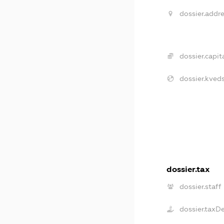
dossier.addre
dossier.capita
dossier.kveds
dossier.tax
dossier.staff
dossier.taxD