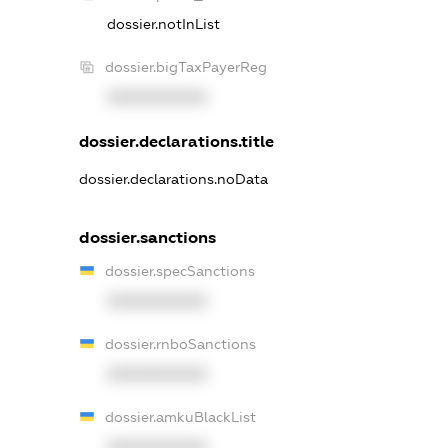
dossier.notInList
dossier.bigTaxPayerReg
XXXXXXXXXX
dossier.declarations.title
dossier.declarations.noData
dossier.sanctions
dossier.specSanctions
XXXXXXXXXX
dossier.rnboSanctions
XXXXXXXXXX
dossier.amkuBlackList
XXXXXXXXXX