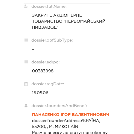
dossier.fullName:
ЗАКРИТЕ АКЦІОНЕРНЕ
ТОВАРИСТВО "ПЕРВОМАЙСЬКИЙ
ПИВЗАВОД"
dossier.opfSubType:
-
dossier.edrpo:
00383998
dossier.regDate:
16.05.06
dossier.foundersAndBenef:
ПАНАСЕНКО ІГОР ВАЛЕНТИНОВИЧ
dossier.founderAddress
УКРАЇНА,
55200, , М. МИКОЛАЇВ
Розмір внеску до статутного фонду