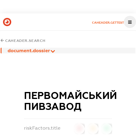
CAHEADER.GETTEST
CAHEADER.SEARCH
document.dossier
ПЕРВОМАЙСЬКИЙ
ПИВЗАВОД
riskFactors.title
0
0
0