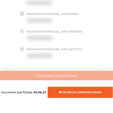
XXXXXXXXXX
dossier.commercial_info.email
XXXXXXXXXX
dossier.commercial_info.website
XXXXXXXXXX
dossier.commercial_info.activity
XXXXXXXXXX
freemium.actualData
freemium.exampleText_1
freemium.exampleText_2
freemium.anonymousPerSearch2
document.dueToDate
30.06.25
SEARCH.ONMONITORING
FREEMIUM.DETAILS
FREEMIUM.REGISTER