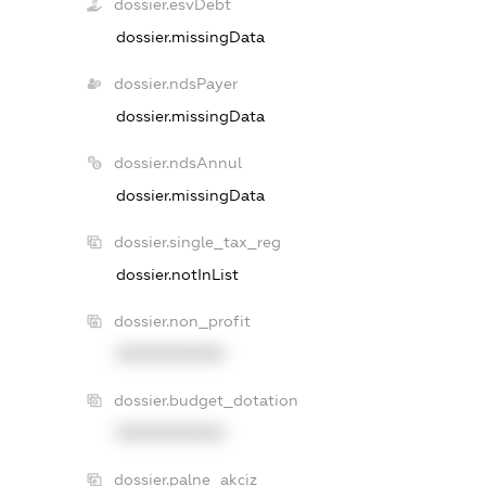
dossier.esvDebt
dossier.missingData
dossier.ndsPayer
dossier.missingData
dossier.ndsAnnul
dossier.missingData
dossier.single_tax_reg
dossier.notInList
dossier.non_profit
XXXXXXXXXX
dossier.budget_dotation
XXXXXXXXXX
dossier.palne_akciz