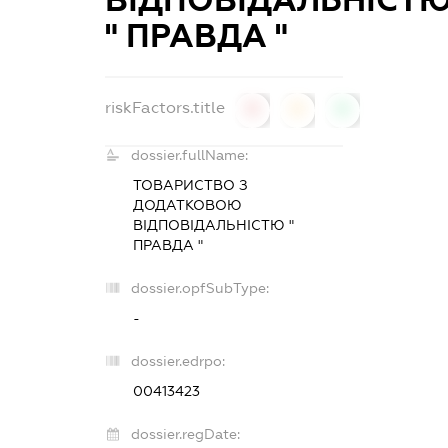
ВІДПОВІДАЛЬНІСТ
" ПРАВДА "
riskFactors.title
0
0
0
dossier.fullName:
ТОВАРИСТВО З
ДОДАТКОВОЮ
ВІДПОВІДАЛЬНІСТЮ "
ПРАВДА "
dossier.opfSubType:
-
dossier.edrpo:
00413423
dossier.regDate: