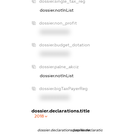
dossier.single_tax_reg
dossier.notInList
dossier.non_profit
XXXXXXXXXX
dossier.budget_dotation
XXXXXXXXXX
dossier.palne_akciz
dossier.notInList
dossier.bigTaxPayerReg
XXXXXXXXXX
dossier.declarations.title
2018
dossier.declarations.pepName
dossier.declarations.personName
dossier.declara