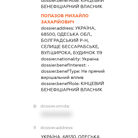
dossier.benefRole:
КІНЦЕВИЙ
БЕНЕФІЦІАРНИЙ ВЛАСНИК
ПОПАЗОВ МИХАЙЛО
ЗАХАРІЙОВИЧ
dossier.address:
УКРАЇНА,
68500, ОДЕСЬКА ОБЛ.,
БОЛГРАДСЬКИЙ Р-Н,
СЕЛИЩЕ БЕССАРАБСЬКЕ,
ВУЛ.ШИРОКА, БУДИНОК 119
dossier.nationality:
Україна
dossier.benefInterest:
-
dossier.benefType:
Не прямий
вирішальний вплив
dossier.benefRole:
КІНЦЕВИЙ
БЕНЕФІЦІАРНИЙ ВЛАСНИК
dossier.smida:
XXXXXXXXXX
dossier.address:
УКРАЇНА, 68530, ОДЕСЬКА