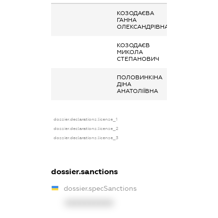
КОЗОДАЄВА
Дохід від нада
ГАННА
майна в оренд
ОЛЕКСАНДРІВНА
КОЗОДАЄВ
Дохід від нада
МИКОЛА
майна в оренд
СТЕПАНОВИЧ
ПОЛОВИНКІНА
Дохід від нада
ДІНА
майна в оренд
АНАТОЛІЇВНА
dossier.declarations.license_1
dossier.declarations.license_2
dossier.declarations.license_3
dossier.sanctions
dossier.specSanctions
XXXXXXXXXX