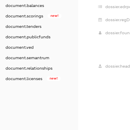
document.balances
dossier.edrp
document.scorings
new!
dossier.regD
document.tenders
dossier.fou
document.publicfunds
document.ved
document.semantrum
dossier.head
document.relationships
document.licenses
new!