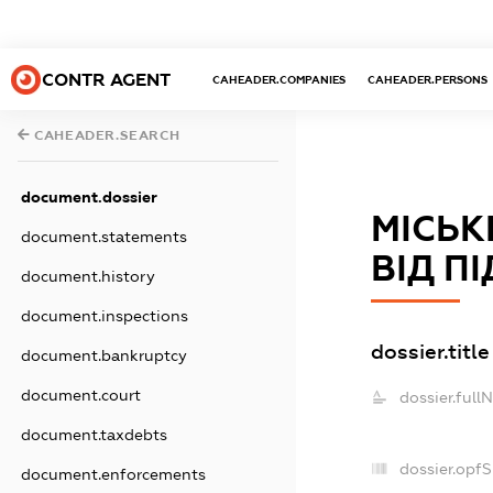
CONTR AGENT
CAHEADER.COMPANIES
CAHEADER.PERSONS
CAHEADER.SEARCH
document.dossier
МІСЬК
document.statements
ВІД П
document.history
document.inspections
dossier.title
document.bankruptcy
document.court
dossier.full
document.taxdebts
dossier.opf
document.enforcements