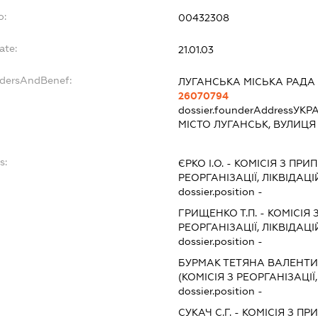
o:
00432308
ate:
21.01.03
ndersAndBenef:
ЛУГАНСЬКА МІСЬКА РАДА
26070794
dossier.founderAddress
УКРА
МІСТО ЛУГАНСЬК, ВУЛИЦ
s:
ЄРКО І.О.
-
КОМІСІЯ З ПРИ
РЕОРГАНІЗАЦІЇ, ЛІКВІДАЦІ
dossier.position -
ГРИЩЕНКО Т.П.
-
КОМІСІЯ 
РЕОРГАНІЗАЦІЇ, ЛІКВІДАЦІ
dossier.position -
БУРМАК ТЕТЯНА ВАЛЕНТ
(КОМІСІЯ З РЕОРГАНІЗАЦІЇ
dossier.position -
СУКАЧ С.Г.
-
КОМІСІЯ З ПР