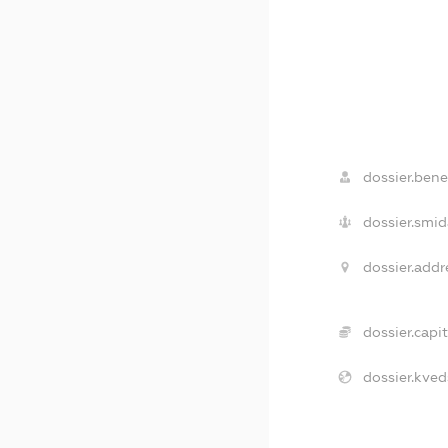
dossier.benef
dossier.smid
dossier.addr
dossier.capit
dossier.kved