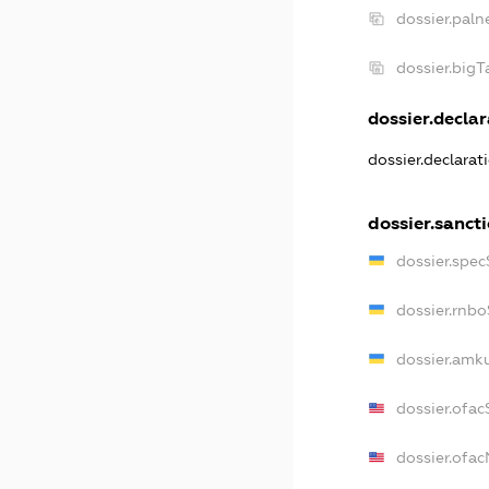
dossier.paln
dossier.big
dossier.declar
dossier.declara
dossier.sanct
dossier.spe
dossier.rnb
dossier.amk
dossier.ofa
dossier.ofa