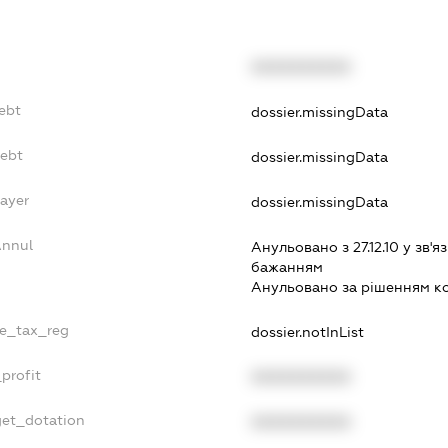
XXXXXXXXXX
Debt
dossier.missingData
Debt
dossier.missingData
Payer
dossier.missingData
Annul
Анульовано з 27.12.10 у зв'яз
бажанням
Анульовано за рiшенням к
le_tax_reg
dossier.notInList
profit
XXXXXXXXXX
get_dotation
XXXXXXXXXX