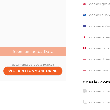
dossier.gbS
dossier.aus
dossier.euS
dossier.jap
dossier.can
freemium.actualData
dossier.rfSa
document.dueToDate
19.10.25
dossier.russ
SEARCH.ONMONITORING
dossier.com
dossier.com
dossier.com