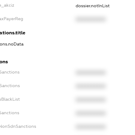
e_akciz
dossier.notInList
TaxPayerReg
XXXXXXXXXX
ations.title
tions.noData
ions
cSanctions
XXXXXXXXXX
oSanctions
XXXXXXXXXX
uBlackList
XXXXXXXXXX
cSanctions
XXXXXXXXXX
cNonSdnSanctions
XXXXXXXXXX