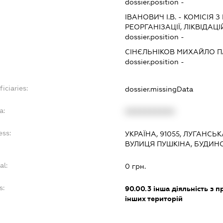
dossier.position -
ІВАНОВИЧ І.В.
-
КОМІСІЯ З
РЕОРГАНІЗАЦІЇ, ЛІКВІДАЦІ
dossier.position -
СІНЄЛЬНІКОВ МИХАЙЛО 
dossier.position -
iciaries:
dossier.missingData
a:
XXXXXXXXXX
ess:
УКРАЇНА, 91055, ЛУГАНСЬК
ВУЛИЦЯ ПУШКІНА, БУДИН
al:
0 грн.
s:
90.00.3
інша діяльність з 
інших територій