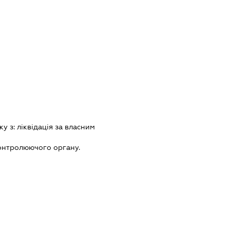
ку з:
лiквiдацiя за власним
онтролюючого органу.