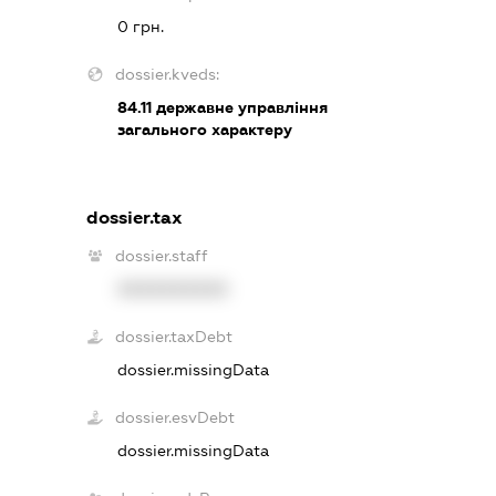
0 грн.
dossier.kveds:
84.11
державне управління
загального характеру
dossier.tax
dossier.staff
XXXXXXXXXX
dossier.taxDebt
dossier.missingData
dossier.esvDebt
dossier.missingData