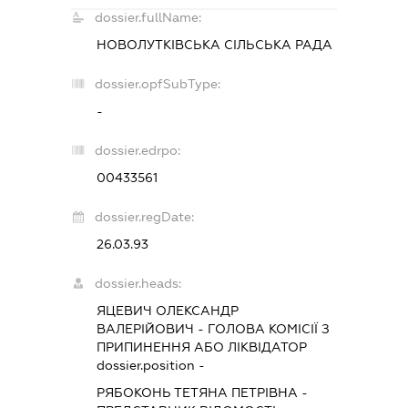
dossier.fullName:
НОВОЛУТКІВСЬКА СІЛЬСЬКА РАДА
dossier.opfSubType:
-
dossier.edrpo:
00433561
dossier.regDate:
26.03.93
dossier.heads:
ЯЦЕВИЧ ОЛЕКСАНДР
ВАЛЕРІЙОВИЧ
-
ГОЛОВА КОМІСІЇ З
ПРИПИНЕННЯ АБО ЛІКВІДАТОР
dossier.position -
РЯБОКОНЬ ТЕТЯНА ПЕТРІВНА
-