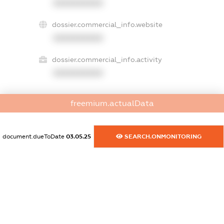
XXXXXXXXXX
dossier.commercial_info.website
XXXXXXXXXX
dossier.commercial_info.activity
XXXXXXXXXX
freemium.actualData
freemium.exampleText_1
freemium.exampleText_2
freemium.anonymousPerSearch2
document.dueToDate
03.05.25
SEARCH.ONMONITORING
FREEMIUM.DETAILS
FREEMIUM.REGISTER