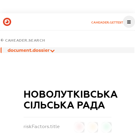
CAHEADER.GETTEST
CAHEADER.SEARCH
document.dossier
НОВОЛУТКІВСЬКА
СІЛЬСЬКА РАДА
riskFactors.title
0
0
0