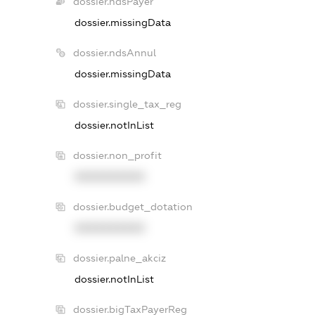
dossier.ndsPayer
dossier.missingData
dossier.ndsAnnul
dossier.missingData
dossier.single_tax_reg
dossier.notInList
dossier.non_profit
XXXXXXXXXX
dossier.budget_dotation
XXXXXXXXXX
dossier.palne_akciz
dossier.notInList
dossier.bigTaxPayerReg