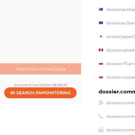
dossier.ausSa
dossier.euSan
dossier.japan
dossier.cana
dossier.rfSan
freemium.actualData
dossier.russia
document.dueToDate
02.02.22
dossier.comm
SEARCH.ONMONITORING
dossier.comme
dossier.comm
dossier.comme