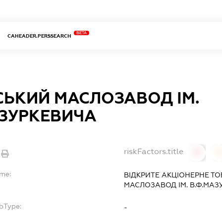
BETA
CAHEADER.PERSSEARCH
ВСЬКИЙ МАСЛОЗАВОД ІМ.
АЗУРКЕВИЧА
riskFactors.title
0
ame:
ВІДКРИТЕ АКЦІОНЕРНЕ ТО
МАСЛОЗАВОД ІМ. В.Ф.МАЗ
bType:
-