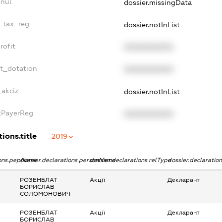
nnul
dossier.missingData
e_tax_reg
dossier.notInList
rofit
XXXXXXXXXX
et_dotation
XXXXXXXXXX
_akciz
dossier.notInList
axPayerReg
XXXXXXXXXX
ions.title
2019
ions.pepName
dossier.declarations.personName
dossier.declarations.relType
dossier.declaratio
РОЗЕНБЛАТ
Акції
Декларант
БОРИСЛАВ
СОЛОМОНОВИЧ
РОЗЕНБЛАТ
Акції
Декларант
БОРИСЛАВ