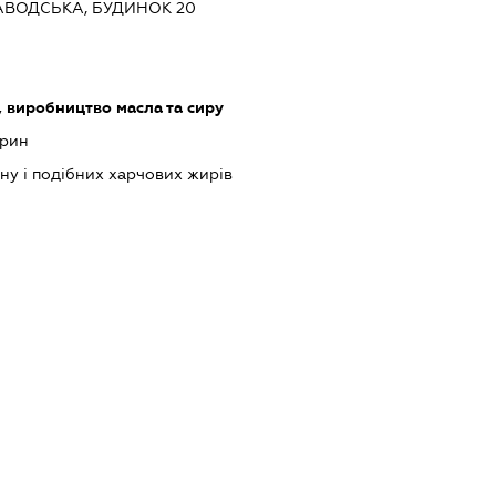
ЗАВОДСЬКА, БУДИНОК 20
 виробництво масла та сиру
арин
у і подібних харчових жирів