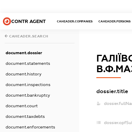
CONTR AGENT
CAHEADER.COMPANIES
CAHEADER.PERSONS
CAHEADER.SEARCH
document.dossier
ГАЛІЇ
document.statements
В.Ф.М
document.history
document.inspections
dossier.title
document.bankruptcy
dossier.fullN
document.court
document.taxdebts
dossier.opfSu
document.enforcements