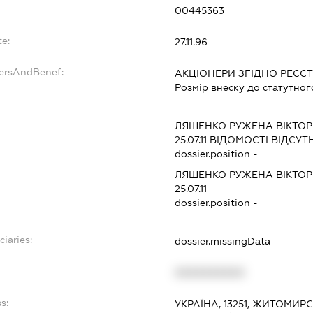
00445363
te:
27.11.96
dersAndBenef:
АКЦІОНЕРИ ЗГІДНО РЕЄСТ
Розмір внеску до статутног
:
ЛЯШЕНКО РУЖЕНА ВІКТОР
25.07.11
ВІДОМОСТІ ВІДСУТН
dossier.position -
ЛЯШЕНКО РУЖЕНА ВІКТОР
25.07.11
dossier.position -
ciaries:
dossier.missingData
:
XXXXXXXXXX
s:
УКРАЇНА, 13251, ЖИТОМИРС