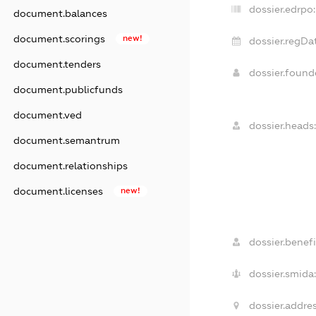
dossier.edrpo:
document.balances
document.scorings
new!
dossier.regDa
document.tenders
dossier.foun
document.publicfunds
document.ved
dossier.heads
document.semantrum
document.relationships
document.licenses
new!
dossier.benefi
dossier.smida
dossier.addres