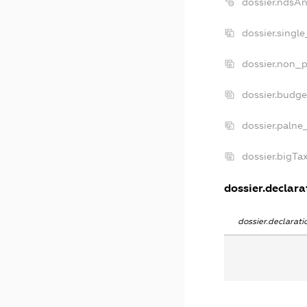
dossier.ndsA
dossier.singl
dossier.non_p
dossier.budg
dossier.palne
dossier.bigT
dossier.declarat
dossier.declarat