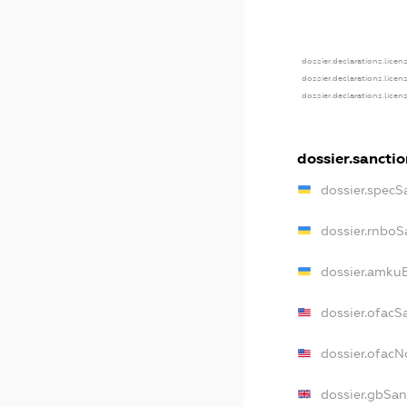
dossier.declarations.licen
dossier.declarations.licen
dossier.declarations.licen
dossier.sancti
dossier.specS
dossier.rnboS
dossier.amkuB
dossier.ofacS
dossier.ofac
dossier.gbSan