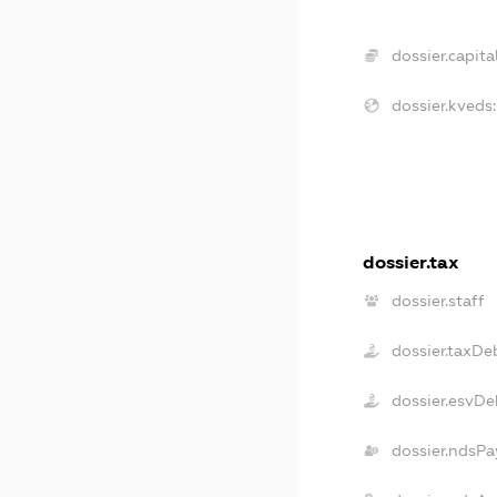
dossier.capital
dossier.kveds:
dossier.tax
dossier.staff
dossier.taxDe
dossier.esvDe
dossier.ndsPa