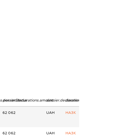
ns.personStatus
dossier.declarations.amount
dossier.declarations.currency
dossier.declarations.source
62 062
UAH
НАЗК
62 062
UAH
НАЗК