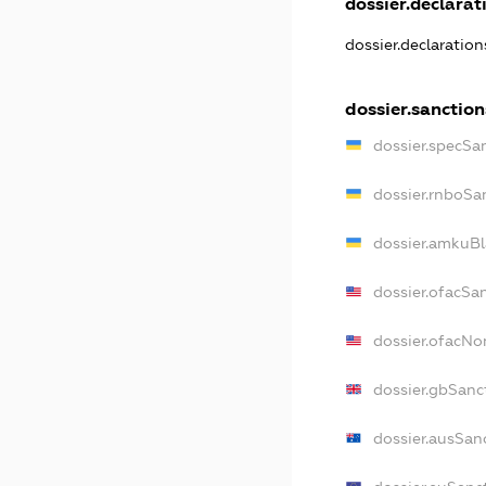
dossier.declarati
dossier.declaratio
dossier.sanction
dossier.specSa
dossier.rnboSa
dossier.amkuBl
dossier.ofacSa
dossier.ofacN
dossier.gbSanc
dossier.ausSan