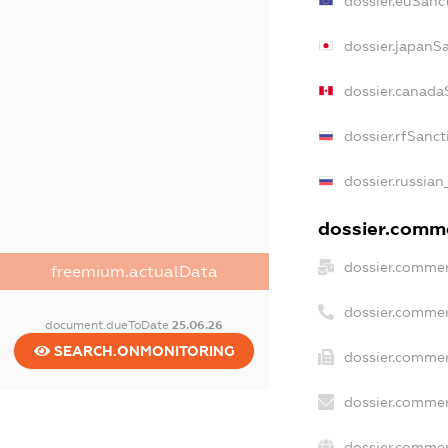
dossier.euSanc
dossier.japanS
dossier.canada
dossier.rfSanct
dossier.russian
dossier.comme
dossier.commer
freemium.actualData
dossier.commer
document.dueToDate
25.06.26
SEARCH.ONMONITORING
dossier.commer
dossier.commer
dossier.commer