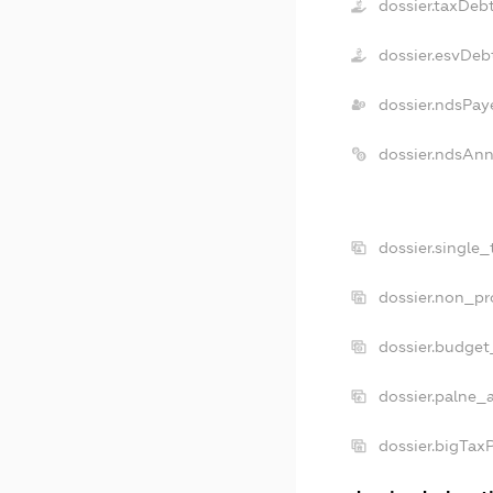
dossier.taxDeb
dossier.esvDeb
dossier.ndsPay
dossier.ndsAnn
dossier.single
dossier.non_pr
dossier.budget
dossier.palne_a
dossier.bigTax