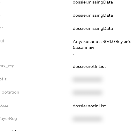
t
dossier.missingData
t
dossier.missingData
er
dossier.missingData
ul
Анульовано з 30.03.05 у зв'я
бажанням
.
_tax_reg
dossier.notInList
ofit
XXXXXXXXXX
_dotation
XXXXXXXXXX
kciz
dossier.notInList
PayerReg
XXXXXXXXXX