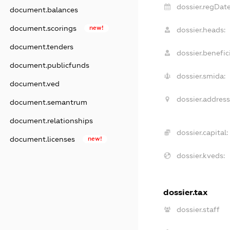
dossier.regDate
document.balances
document.scorings
new!
dossier.heads:
document.tenders
dossier.benefici
document.publicfunds
dossier.smida:
document.ved
dossier.address
document.semantrum
document.relationships
dossier.capital:
document.licenses
new!
dossier.kveds:
dossier.tax
dossier.staff