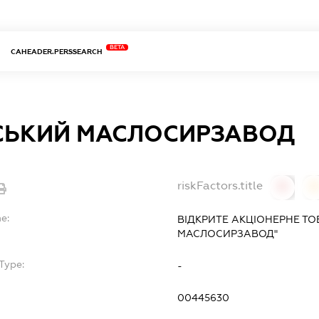
BETA
CAHEADER.PERSSEARCH
ВСЬКИЙ МАСЛОСИРЗАВОД
riskFactors.title
0
0
e:
ВІДКРИТЕ АКЦІОНЕРНЕ ТО
МАСЛОСИРЗАВОД"
Type:
-
00445630