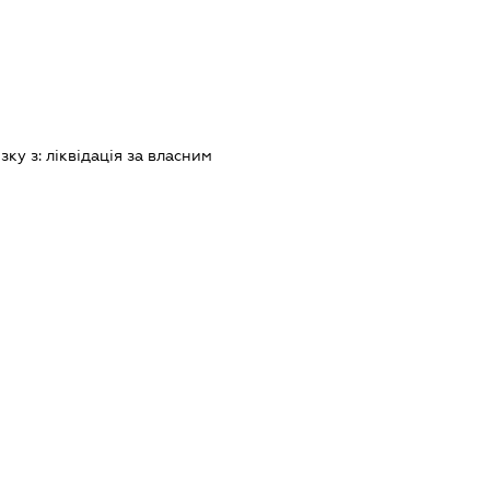
зку з:
лiквiдацiя за власним