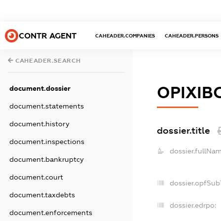
CONTR AGENT
CAHEADER.COMPANIES
CAHEADER.PERSONS
CAHEADER.SEARCH
ОРІХІ
document.dossier
document.statements
document.history
dossier.title
document.inspections
dossier.fullNam
document.bankruptcy
document.court
dossier.opfSub
document.taxdebts
dossier.edrpo:
document.enforcements