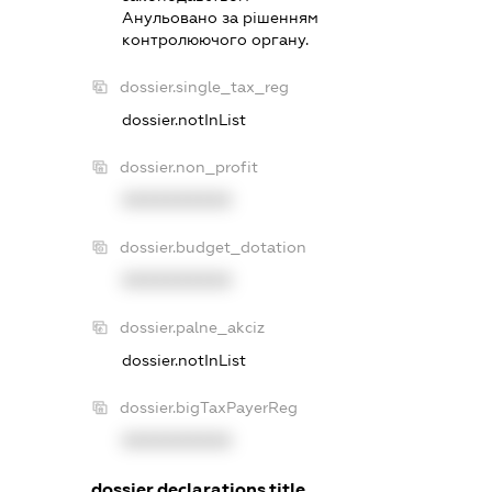
Анульовано за рiшенням
контролюючого органу.
dossier.single_tax_reg
dossier.notInList
dossier.non_profit
XXXXXXXXXX
dossier.budget_dotation
XXXXXXXXXX
dossier.palne_akciz
dossier.notInList
dossier.bigTaxPayerReg
XXXXXXXXXX
dossier.declarations.title