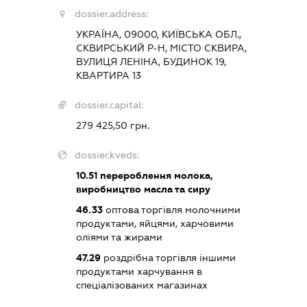
dossier.address:
УКРАЇНА, 09000, КИЇВСЬКА ОБЛ.,
СКВИРСЬКИЙ Р-Н, МІСТО СКВИРА,
ВУЛИЦЯ ЛЕНІНА, БУДИНОК 19,
КВАРТИРА 13
dossier.capital:
279 425,50 грн.
dossier.kveds:
10.51
перероблення молока,
виробництво масла та сиру
46.33
оптова торгівля молочними
продуктами, яйцями, харчовими
оліями та жирами
47.29
роздрібна торгівля іншими
продуктами харчування в
спеціалізованих магазинах