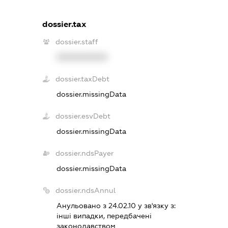
dossier.tax
dossier.staff
XXXXXXXXXX
dossier.taxDebt
dossier.missingData
dossier.esvDebt
dossier.missingData
dossier.ndsPayer
dossier.missingData
dossier.ndsAnnul
Анульовано з 24.02.10 у зв'язку з:
iншi випадки, передбаченi
законодавством