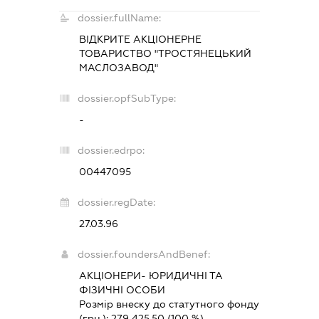
dossier.fullName:
ВІДКРИТЕ АКЦІОНЕРНЕ
ТОВАРИСТВО "ТРОСТЯНЕЦЬКИЙ
МАСЛОЗАВОД"
dossier.opfSubType:
-
dossier.edrpo:
00447095
dossier.regDate:
27.03.96
dossier.foundersAndBenef:
АКЦІОНЕРИ- ЮРИДИЧНІ ТА
ФІЗИЧНІ ОСОБИ
Розмір внеску до статутного фонду
(грн.):
279 425,50
(100 %)