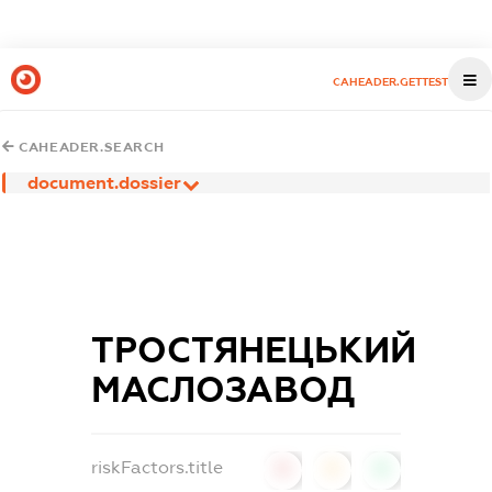
CAHEADER.GETTEST
CAHEADER.SEARCH
document.dossier
ТРОСТЯНЕЦЬКИЙ
МАСЛОЗАВОД
riskFactors.title
0
0
0