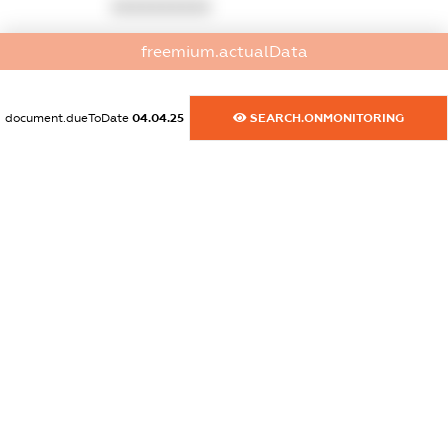
XXXXXXXXXX
dossier.commercial_info.activity
freemium.actualData
XXXXXXXXXX
document.dueToDate
04.04.25
SEARCH.ONMONITORING
freemium.exampleText_1
freemium.exampleText_2
freemium.anonymousPerSearch2
FREEMIUM.DETAILS
FREEMIUM.REGISTER