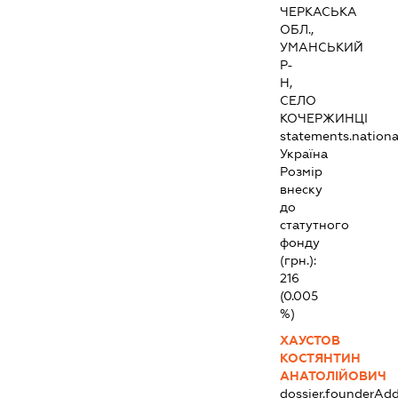
ЧЕРКАСЬКА
ОБЛ.,
УМАНСЬКИЙ
Р-
Н,
СЕЛО
КОЧЕРЖИНЦІ
statements.national
Україна
Розмір
внеску
до
статутного
фонду
(грн.):
216
(0.005
%)
ХАУСТОВ
КОСТЯНТИН
АНАТОЛІЙОВИЧ
dossier.founderAdd