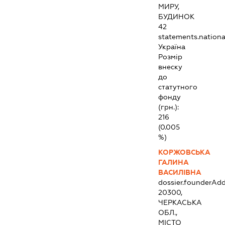
МИРУ,
БУДИНОК
42
statements.national
Україна
Розмір
внеску
до
статутного
фонду
(грн.):
216
(0.005
%)
КОРЖОВСЬКА
ГАЛИНА
ВАСИЛІВНА
dossier.founderAdd
20300,
ЧЕРКАСЬКА
ОБЛ.,
МІСТО