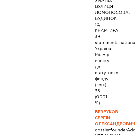
УМАНЬ,
ВУЛИЦЯ
ЛОМОНОСОВА,
БУДИНОК
10,
КВАРТИРА
39
statements.national
Україна
Розмір
внеску
до
статутного
фонду
(грн.):
36
(0.001
%)
БЕЗРУКОВ
СЕРГІЙ
ОЛЕКСАНДРОВИ
dossier.founderAdd