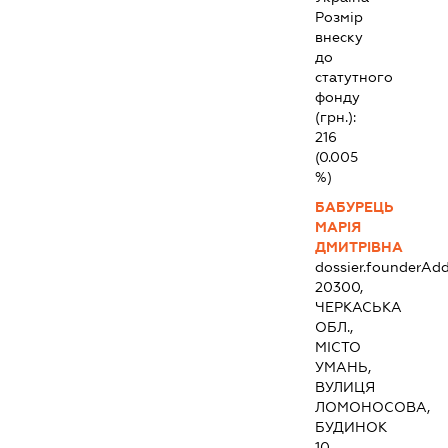
Розмір
внеску
до
статутного
фонду
(грн.):
216
(0.005
%)
БАБУРЕЦЬ
МАРІЯ
ДМИТРІВНА
dossier.founderAdd
20300,
ЧЕРКАСЬКА
ОБЛ.,
МІСТО
УМАНЬ,
ВУЛИЦЯ
ЛОМОНОСОВА,
БУДИНОК
10,