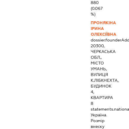
880
(0.067
%)
ПРОНЯКІНА
ІРИНА
ОЛЕКСІЇВНА
dossier.founderAdd
20300,
ЧЕРКАСЬКА
ОБЛ.,
МІСТО
УМАНЬ,
ВУЛИЦЯ
К.ЛІБКНЕХТА,
БУДИНОК
4,
КВАРТИРА
8
statements.national
Україна
Розмір
внеску