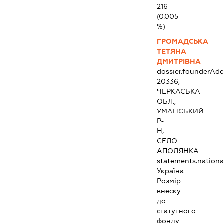
216
(0.005
%)
ГРОМАДСЬКА
ТЕТЯНА
ДМИТРІВНА
dossier.founderAdd
20336,
ЧЕРКАСЬКА
ОБЛ.,
УМАНСЬКИЙ
Р-
Н,
СЕЛО
АПОЛЯНКА
statements.national
Україна
Розмір
внеску
до
статутного
фонду