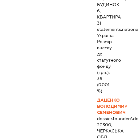
БУДИНОК
6,
КВАРТИРА
31
statements.national
Україна
Розмір
внеску
до
статутного
фонду
(грн.):
36
(0.001
%)
ДАЦЕНКО
ВОЛОДИМИР
СЕМЕНОВИЧ
dossier.founderAdd
20300,
ЧЕРКАСЬКА
ОБЛ.,