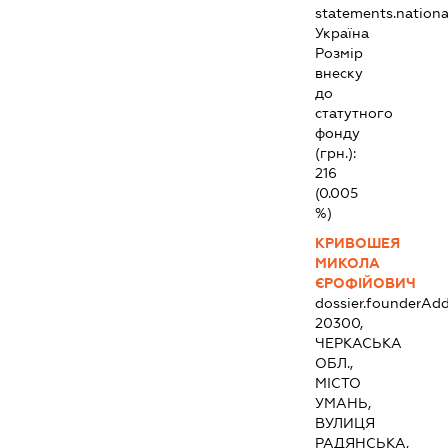
statements.national
Україна
Розмір
внеску
до
статутного
фонду
(грн.):
216
(0.005
%)
КРИВОШЕЯ
МИКОЛА
ЄРОФІЙОВИЧ
dossier.founderAdd
20300,
ЧЕРКАСЬКА
ОБЛ.,
МІСТО
УМАНЬ,
ВУЛИЦЯ
РАДЯНСЬКА,