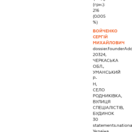
(грн.):
216
(0.005
%)
ВОЙЧЕНКО
СЕРГІЙ
МИХАЙЛОВИЧ
dossier.founderAdd
20324,
ЧЕРКАСЬКА
ОБЛ.,
УМАНСЬКИЙ
Р-
Н,
СЕЛО
РОДНИКІВКА,
ВУЛИЦЯ
СПЕЦІАЛІСТІВ,
БУДИНОК
30
statements.national
Україна