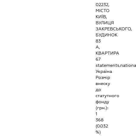
02232,
МІСТО
КИЇВ,
ВУЛИЦЯ
ЗАКРЕВСЬКОГО,
БУДИНОК
83
А,
КВАРТИРА
67
statements.national
Україна
Розмір
внеску
до
статутного
фонду
(грн.):
1
368
(0.032
%)