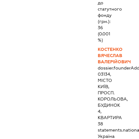
до
статутного
фонду
(грн.):
36
(0.001
%)
КОСТЕНКО
ВЯЧЕСЛАВ
ВАЛЕРІЙОВИЧ
dossier.founderAdd
03134,
МІСТО
КИЇВ,
ПРОСП.
КОРОЛЬОВА,
БУДИНОК
4,
КВАРТИРА
38
statements.national
Україна