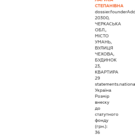
СТЕПАНІВНА
dossier.founderAdd
20300,
ЧЕРКАСЬКА
ОБЛ.,
МІСТО
УМАНЬ,
ВУЛИЦЯ
ЧЕХОВА,
БУДИНОК
23,
КВАРТИРА
29
statements.national
Україна
Розмір
внеску
до
статутного
фонду
(грн.):
36