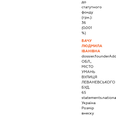
до
статутного
фонду
(грн.):
36
(0.001
%)
БАЧУ
ЛЮДМИЛА
ІВАНІВНА
dossier.founderAdd
ОБЛ.,
МІСТО
УМАНЬ
ВУЛИЦЯ
ЛЕВАНЕВСЬКОГО
БУД.
65
statements.national
Україна
Розмір
внеску