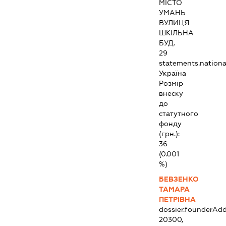
МІСТО
УМАНЬ
ВУЛИЦЯ
ШКІЛЬНА
БУД.
29
statements.national
Україна
Розмір
внеску
до
статутного
фонду
(грн.):
36
(0.001
%)
БЕВЗЕНКО
ТАМАРА
ПЕТРІВНА
dossier.founderAdd
20300,