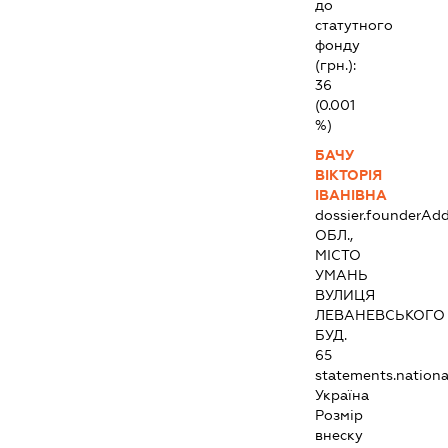
до
статутного
фонду
(грн.):
36
(0.001
%)
БАЧУ
ВІКТОРІЯ
ІВАНІВНА
dossier.founderAdd
ОБЛ.,
МІСТО
УМАНЬ
ВУЛИЦЯ
ЛЕВАНЕВСЬКОГО
БУД.
65
statements.national
Україна
Розмір
внеску