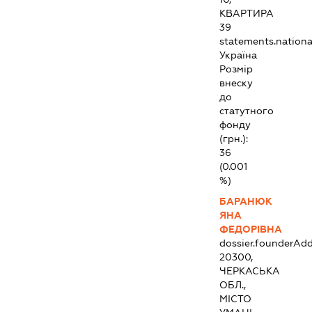
КВАРТИРА
39
statements.national
Україна
Розмір
внеску
до
статутного
фонду
(грн.):
36
(0.001
%)
БАРАНЮК
ЯНА
ФЕДОРІВНА
dossier.founderAdd
20300,
ЧЕРКАСЬКА
ОБЛ.,
МІСТО