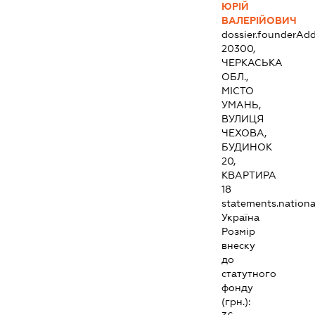
ЮРІЙ
ВАЛЕРІЙОВИЧ
dossier.founderAdd
20300,
ЧЕРКАСЬКА
ОБЛ.,
МІСТО
УМАНЬ,
ВУЛИЦЯ
ЧЕХОВА,
БУДИНОК
20,
КВАРТИРА
18
statements.national
Україна
Розмір
внеску
до
статутного
фонду
(грн.):