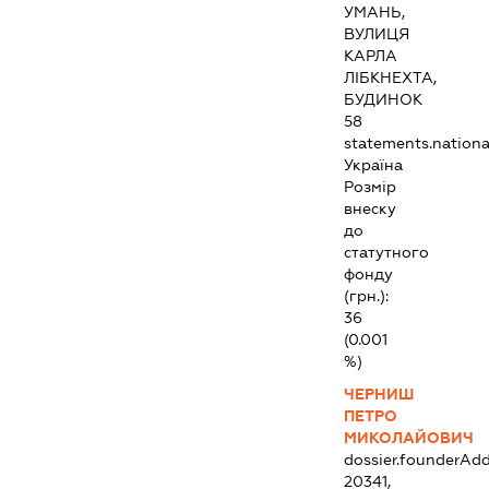
УМАНЬ,
ВУЛИЦЯ
КАРЛА
ЛІБКНЕХТА,
БУДИНОК
58
statements.national
Україна
Розмір
внеску
до
статутного
фонду
(грн.):
36
(0.001
%)
ЧЕРНИШ
ПЕТРО
МИКОЛАЙОВИЧ
dossier.founderAdd
20341,