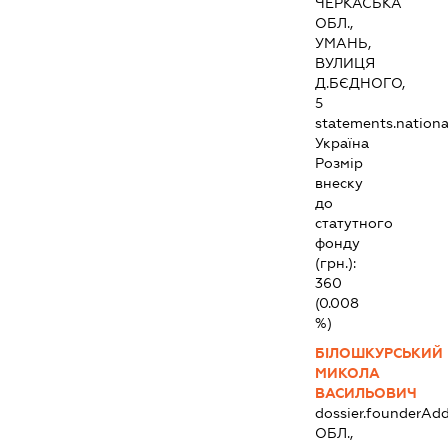
ЧЕРКАСЬКА
ОБЛ.,
УМАНЬ,
ВУЛИЦЯ
Д.БЄДНОГО,
5
statements.national
Україна
Розмір
внеску
до
статутного
фонду
(грн.):
360
(0.008
%)
БІЛОШКУРСЬКИЙ
МИКОЛА
ВАСИЛЬОВИЧ
dossier.founderAdd
ОБЛ.,