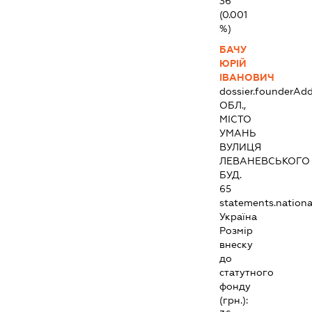
36
(0.001
%)
БАЧУ
ЮРІЙ
ІВАНОВИЧ
dossier.founderAdd
ОБЛ.,
МІСТО
УМАНЬ
ВУЛИЦЯ
ЛЕВАНЕВСЬКОГО
БУД.
65
statements.national
Україна
Розмір
внеску
до
статутного
фонду
(грн.):