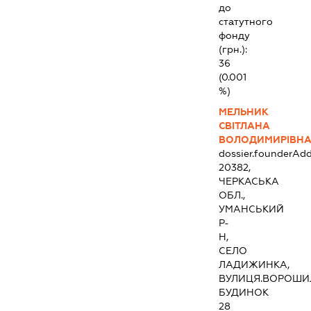
до
статутного
фонду
(грн.):
36
(0.001
%)
МЕЛЬНИК
СВІТЛАНА
ВОЛОДИМИРІВН
dossier.founderAdd
20382,
ЧЕРКАСЬКА
ОБЛ.,
УМАНСЬКИЙ
Р-
Н,
СЕЛО
ЛАДИЖИНКА,
ВУЛИЦЯ.ВОРОШИ
БУДИНОК
28