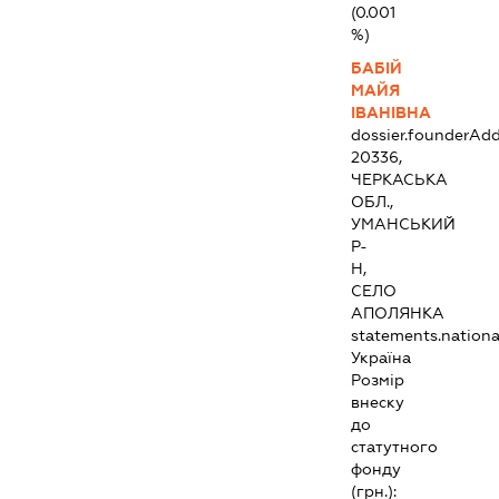
(0.001
%)
БАБІЙ
МАЙЯ
ІВАНІВНА
dossier.founderAdd
20336,
ЧЕРКАСЬКА
ОБЛ.,
УМАНСЬКИЙ
Р-
Н,
СЕЛО
АПОЛЯНКА
statements.national
Україна
Розмір
внеску
до
статутного
фонду
(грн.):