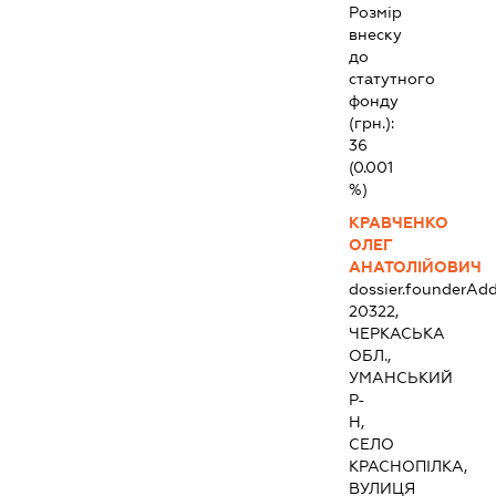
Розмір
внеску
до
статутного
фонду
(грн.):
36
(0.001
%)
КРАВЧЕНКО
ОЛЕГ
АНАТОЛІЙОВИЧ
dossier.founderAdd
20322,
ЧЕРКАСЬКА
ОБЛ.,
УМАНСЬКИЙ
Р-
Н,
СЕЛО
КРАСНОПІЛКА,
ВУЛИЦЯ