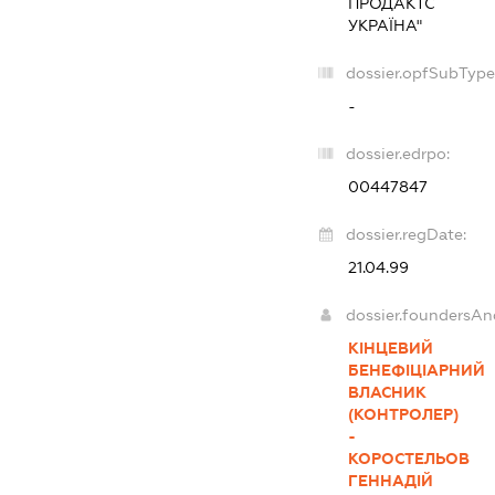
ПРОДАКТС
УКРАЇНА"
dossier.opfSubType
-
dossier.edrpo:
00447847
dossier.regDate:
21.04.99
dossier.foundersAn
КІНЦЕВИЙ
БЕНЕФІЦІАРНИЙ
ВЛАСНИК
(КОНТРОЛЕР)
-
КОРОСТЕЛЬОВ
ГЕННАДІЙ