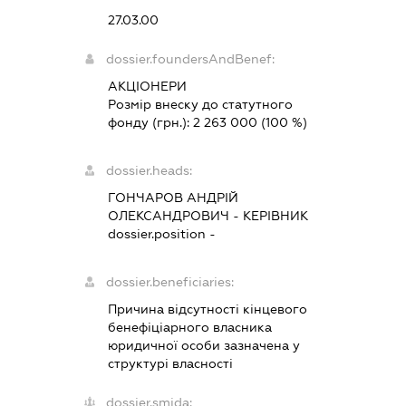
27.03.00
dossier.foundersAndBenef:
АКЦІОНЕРИ
Розмір внеску до статутного
фонду (грн.):
2 263 000
(100 %)
dossier.heads:
ГОНЧАРОВ АНДРІЙ
ОЛЕКСАНДРОВИЧ
-
КЕРІВНИК
dossier.position -
dossier.beneficiaries:
Причина відсутності кінцевого
бенефіціарного власника
юридичної особи зазначена у
структурі власності
dossier.smida: