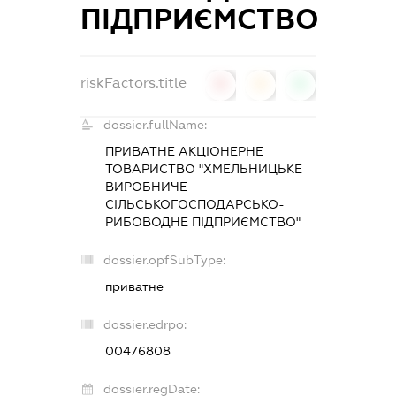
ПІДПРИЄМСТВО
riskFactors.title
0
0
0
dossier.fullName:
ПРИВАТНЕ АКЦІОНЕРНЕ
ТОВАРИСТВО "ХМЕЛЬНИЦЬКЕ
ВИРОБНИЧЕ
СІЛЬСЬКОГОСПОДАРСЬКО-
РИБОВОДНЕ ПІДПРИЄМСТВО"
dossier.opfSubType:
приватне
dossier.edrpo:
00476808
dossier.regDate: