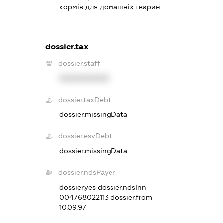
кормів для домашніх тварин
dossier.tax
dossier.staff
XXXXXXXXXX
dossier.taxDebt
dossier.missingData
dossier.esvDebt
dossier.missingData
dossier.ndsPayer
dossier.yes
dossier.ndsInn
004768022113
dossier.from
10.09.97