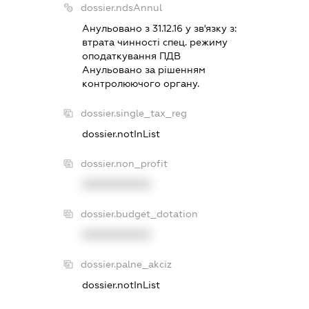
dossier.ndsAnnul
Анульовано з 31.12.16 у зв'язку з:
втрата чинностi спец. режиму
оподаткування ПДВ
Анульовано за рiшенням
контролюючого органу.
dossier.single_tax_reg
dossier.notInList
dossier.non_profit
XXXXXXXXXX
dossier.budget_dotation
XXXXXXXXXX
dossier.palne_akciz
dossier.notInList