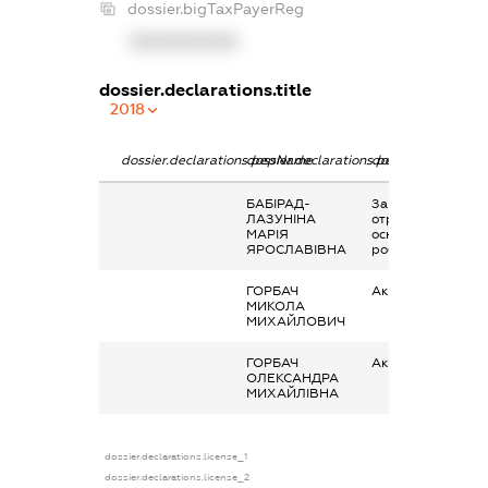
dossier.bigTaxPayerReg
XXXXXXXXXX
dossier.declarations.title
2018
dossier.declarations.pepName
dossier.declarations.personName
dossier.declaratio
БАБІРАД-
Заробітна плата
ЛАЗУНІНА
отримана за
МАРІЯ
основним місцем
ЯРОСЛАВІВНА
роботи
ГОРБАЧ
Акції
МИКОЛА
МИХАЙЛОВИЧ
ГОРБАЧ
Акції
ОЛЕКСАНДРА
МИХАЙЛІВНА
dossier.declarations.license_1
dossier.declarations.license_2