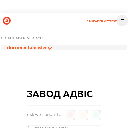
CAHEADER.GETTEST
CAHEADER.SEARCH
document.dossier
ЗАВОД АДВІС
riskFactors.title
0
0
0
dossier.fullName: