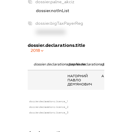
dossier.palne_akciz
dossier.notInList
dossier.bigTaxPayerReg
XXXXXXXXXX
dossier.declarations.title
2018
dossier.declarations.pepName
dossier.declarations.personName
dossier.declarati
НАГОРНИЙ
Акції
ПАВЛО
ДЕМ'ЯНОВИЧ
dossier.declarations.license_1
dossier.declarations.license_2
dossier.declarations.license_3