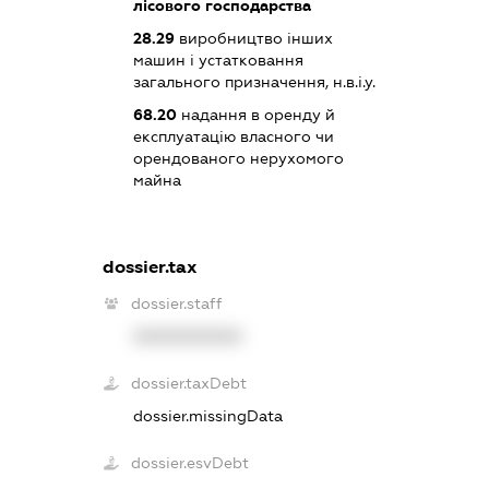
лісового господарства
28.29
виробництво інших
машин і устатковання
загального призначення, н.в.і.у.
68.20
надання в оренду й
експлуатацію власного чи
орендованого нерухомого
майна
dossier.tax
dossier.staff
XXXXXXXXXX
dossier.taxDebt
dossier.missingData
dossier.esvDebt