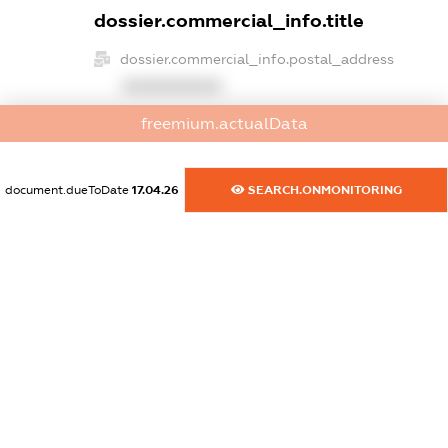
dossier.commercial_info.title
dossier.commercial_info.postal_address
XXXXXXXXXX
freemium.actualData
dossier.commercial_info.phone
XXXXXXXXXX
document.dueToDate
17.04.26
SEARCH.ONMONITORING
dossier.commercial_info.fax
XXXXXXXXXX
dossier.commercial_info.email
XXXXXXXXXX
dossier.commercial_info.website
XXXXXXXXXX
dossier.commercial_info.activity
XXXXXXXXXX