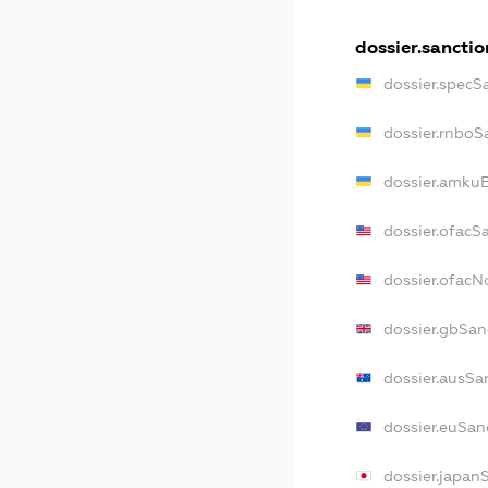
dossier.sanctio
dossier.specS
dossier.rnboS
dossier.amkuB
dossier.ofacS
dossier.ofac
dossier.gbSan
dossier.ausSa
dossier.euSan
dossier.japan