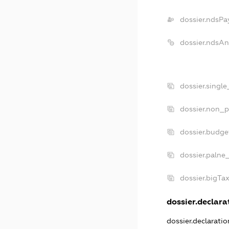
dossier.ndsPa
dossier.ndsAn
dossier.singl
dossier.non_p
dossier.budge
dossier.palne
dossier.bigTa
dossier.declarat
dossier.declarati