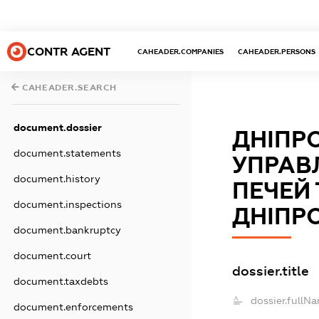
CONTR AGENT
CAHEADER.COMPANIES
CAHEADER.PERSONS
CAHEADER.SEARCH
document.dossier
ДНІПР
document.statements
УПРАВ
document.history
ПЕЧЕЙ 
document.inspections
ДНІПР
document.bankruptcy
document.court
dossier.title
document.taxdebts
dossier.fullN
document.enforcements