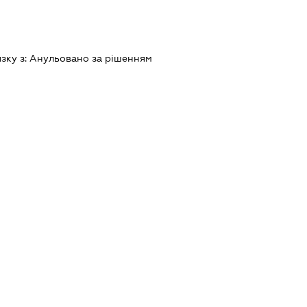
язку з:
Анульовано за рiшенням