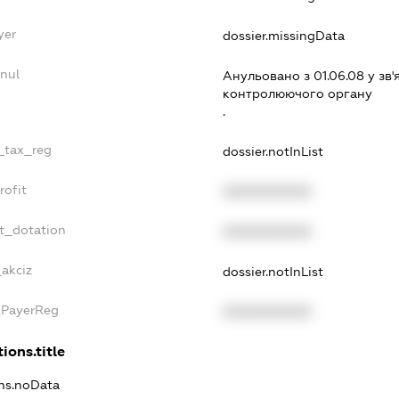
yer
dossier.missingData
nul
Анульовано з 01.06.08 у зв'
контролюючого органу
.
e_tax_reg
dossier.notInList
rofit
XXXXXXXXXX
t_dotation
XXXXXXXXXX
_akciz
dossier.notInList
xPayerReg
XXXXXXXXXX
ions.title
ons.noData