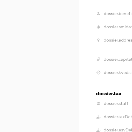
dossier.benefic
dossier.smida:
dossier.addres
dossier.capital
dossier.kveds:
dossier.tax
dossier.staff
dossier.taxDe
dossier.esvDe