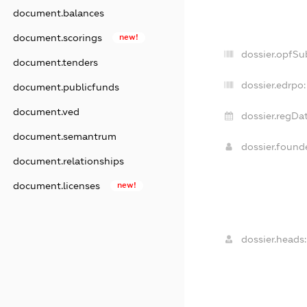
document.balances
document.scorings
new!
dossier.opfSu
document.tenders
dossier.edrpo:
document.publicfunds
document.ved
dossier.regDat
document.semantrum
dossier.foun
document.relationships
document.licenses
new!
dossier.heads: