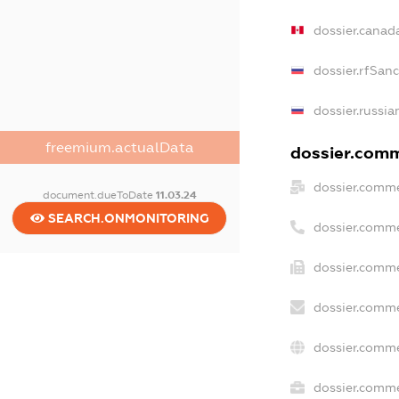
dossier.canad
dossier.rfSan
dossier.russia
freemium.actualData
dossier.comme
dossier.comme
document.dueToDate
11.03.24
SEARCH.ONMONITORING
dossier.comme
dossier.comme
dossier.comme
dossier.comme
dossier.comme