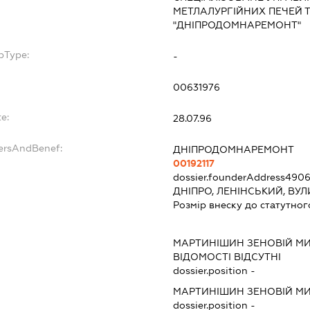
МЕТЛАЛУРГІЙНИХ ПЕЧЕЙ Т
"ДНІПРОДОМНАРЕМОНТ"
bType:
-
00631976
e:
28.07.96
dersAndBenef:
ДНІПРОДОМНАРЕМОНТ
00192117
dossier.founderAddress
4906
ДНІПРО, ЛЕНІНСЬКИЙ, ВУЛ
Розмір внеску до статутног
МАРТИНІШИН ЗЕНОВІЙ М
ВІДОМОСТІ ВІДСУТНІ
dossier.position -
МАРТИНІШИН ЗЕНОВІЙ М
dossier.position -