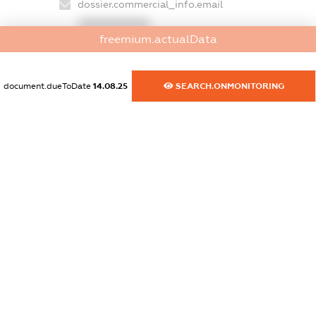
dossier.commercial_info.email
XXXXXXXXXX
freemium.actualData
dossier.commercial_info.website
XXXXXXXXXX
document.dueToDate
14.08.25
SEARCH.ONMONITORING
dossier.commercial_info.activity
XXXXXXXXXX
freemium.exampleText_1
freemium.exampleText_2
freemium.anonymousPerSearch2
FREEMIUM.DETAILS
FREEMIUM.REGISTER