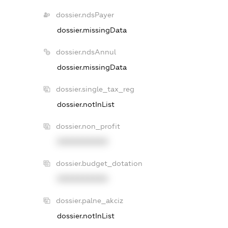
dossier.ndsPayer
dossier.missingData
dossier.ndsAnnul
dossier.missingData
dossier.single_tax_reg
dossier.notInList
dossier.non_profit
XXXXXXXXXX
dossier.budget_dotation
XXXXXXXXXX
dossier.palne_akciz
dossier.notInList