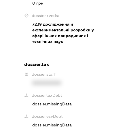
0 грн.
dossier.kveds:
72.19
дослідження й
експериментальні розробки у
сфері інших природничих і
технічних наук
dossier.tax
dossier.staff
XXXXXXXXXX
dossier.taxDebt
dossier.missingData
dossier.esvDebt
dossier.missingData