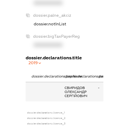
XXXXXXXXXX
dossier.palne_akciz
dossier.notInList
dossier.bigTaxPayerReg
XXXXXXXXXX
dossier.declarations.title
2019
dossier.declarations.pepName
dossier.declarations.personName
dossier.declaratio
СВИРИДОВ
-
ОЛЕКСАНДР
СЕРГІЙОВИЧ
dossier.declarations.license_1
dossier.declarations.license_2
dossier.declarations.license_3