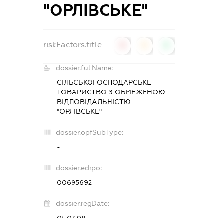
"ОРЛІВСЬКЕ"
riskFactors.title
0
0
0
dossier.fullName:
СІЛЬСЬКОГОСПОДАРСЬКЕ
ТОВАРИСТВО З ОБМЕЖЕНОЮ
ВІДПОВІДАЛЬНІСТЮ
"ОРЛІВСЬКЕ"
dossier.opfSubType:
-
dossier.edrpo:
00695692
dossier.regDate: