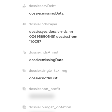
dossier.esvDebt
dossier.missingData
dossier.ndsPayer
dossier.yes
dossier.ndsInn
006956905451
dossier.from
11.07.97
dossier.ndsAnnul
dossier.missingData
dossier.single_tax_reg
dossier.notInList
dossier.non_profit
XXXXXXXXXX
dossier.budget_dotation