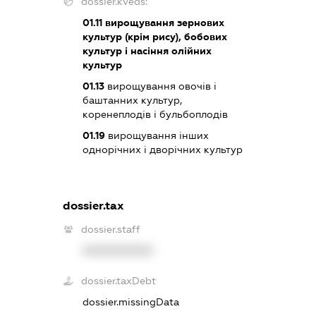
dossier.kveds:
01.11
вирощування зернових
культур (крім рису), бобових
культур і насіння олійних
культур
01.13
вирощування овочів і
баштанних культур,
коренеплодів і бульбоплодів
01.19
вирощування інших
однорічних і дворічних культур
dossier.tax
dossier.staff
XXXXXXXXXX
dossier.taxDebt
dossier.missingData