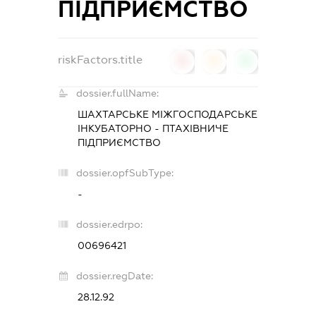
ПІДПРИЄМСТВО
riskFactors.title
0
0
0
dossier.fullName:
ШАХТАРСЬКЕ МІЖГОСПОДАРСЬКЕ
ІНКУБАТОРНО - ПТАХІВНИЧЕ
ПІДПРИЄМСТВО
dossier.opfSubType:
-
dossier.edrpo:
00696421
dossier.regDate:
28.12.92