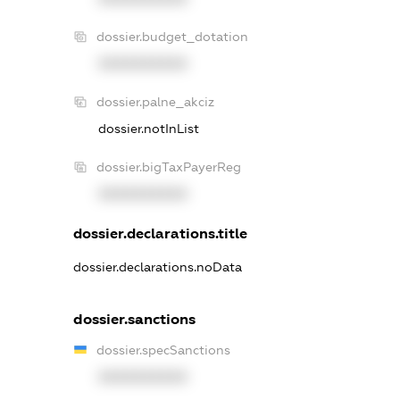
dossier.budget_dotation
XXXXXXXXXX
dossier.palne_akciz
dossier.notInList
dossier.bigTaxPayerReg
XXXXXXXXXX
dossier.declarations.title
dossier.declarations.noData
dossier.sanctions
dossier.specSanctions
XXXXXXXXXX