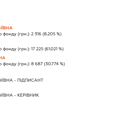
ІЇВНА
о фонду (грн.):
2 316
(8.205 %)
о фонду (грн.):
17 225
(61.021 %)
НА
о фонду (грн.):
8 687
(30.774 %)
ІЇВНА
-
ПІДПИСАНТ
ІЇВНА
-
КЕРІВНИК