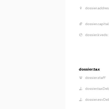
dossier.addres
dossier.capital
dossier.kveds:
dossier.tax
dossier.staff
dossier.taxDe
dossier.esvDe