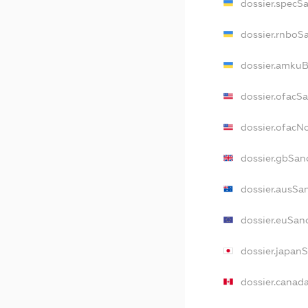
dossier.specS
dossier.rnboS
dossier.amkuB
dossier.ofacS
dossier.ofac
dossier.gbSan
dossier.ausSa
dossier.euSan
dossier.japan
dossier.canad