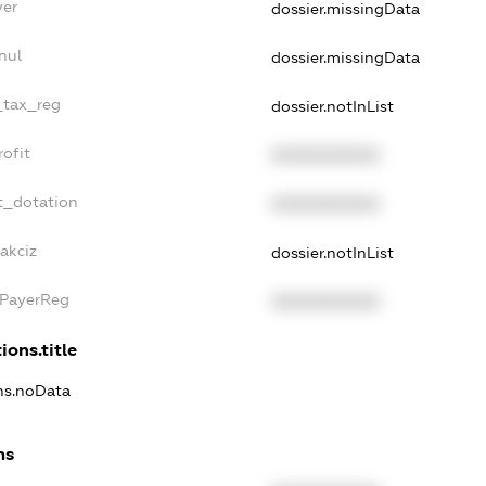
yer
dossier.missingData
nul
dossier.missingData
e_tax_reg
dossier.notInList
rofit
XXXXXXXXXX
t_dotation
XXXXXXXXXX
akciz
dossier.notInList
xPayerReg
XXXXXXXXXX
ions.title
ons.noData
ns