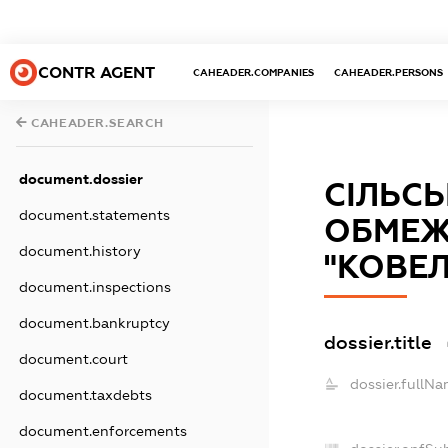
CONTR AGENT
CAHEADER.COMPANIES
CAHEADER.PERSONS
CAHEADER.SEARCH
document.dossier
СІЛЬС
document.statements
ОБМЕЖ
document.history
"КОВЕ
document.inspections
document.bankruptcy
dossier.title
document.court
dossier.fullNa
document.taxdebts
document.enforcements