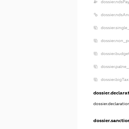
dossier.ndsPa
dossier.ndsAn
dossier.singl
dossier.non_p
dossier.budge
dossier.palne_
dossier.bigTa
dossier.declarat
dossier.declarati
dossier.sanctio