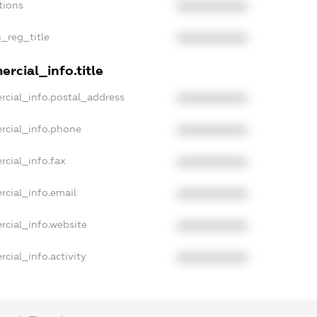
tions
XXXXXXXXXX
n_reg_title
XXXXXXXXXX
rcial_info.title
rcial_info.postal_address
XXXXXXXXXX
rcial_info.phone
XXXXXXXXXX
rcial_info.fax
XXXXXXXXXX
rcial_info.email
XXXXXXXXXX
rcial_info.website
XXXXXXXXXX
cial_info.activity
XXXXXXXXXX