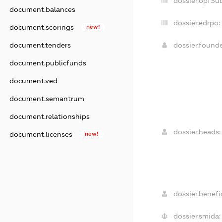
dossier.opfSu
document.balances
dossier.edrpo:
document.scorings
new!
document.tenders
dossier.found
document.publicfunds
document.ved
document.semantrum
document.relationships
dossier.heads:
document.licenses
new!
dossier.benefic
dossier.smida: