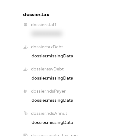
dossier.tax
dossier.staff
XXXXXXXXXX
dossier.taxDebt
dossier.missingData
dossier.esvDebt
dossier.missingData
dossier.ndsPayer
dossier.missingData
dossier.ndsAnnul
dossier.missingData
dossier.single_tax_reg