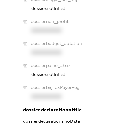
dossier.notInList
dossier.non_profit
XXXXXXXXXX
dossier.budget_dotation
XXXXXXXXXX
dossier.palne_akciz
dossier.notInList
dossier.bigTaxPayerReg
XXXXXXXXXX
dossier.declarations.title
dossier.declarations.noData