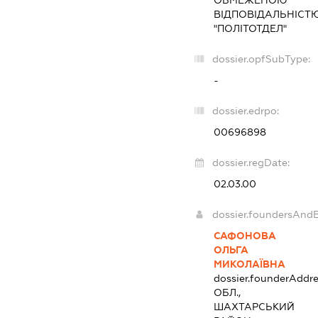
ОБМЕЖЕНОЮ
ВІДПОВІДАЛЬНІСТ
"ПОЛІТОТДЕЛ"
dossier.opfSubType:
-
dossier.edrpo:
00696898
dossier.regDate:
02.03.00
dossier.foundersAndB
САФОНОВА
ОЛЬГА
МИКОЛАЇВНА
dossier.founderAddre
ОБЛ.,
ШАХТАРСЬКИЙ