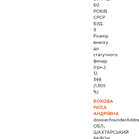
60
РОКІВ
СРСР
БУД.
9
Розмір
внеску
до
статутного
фонду
(грн.):
12
348
(1.305
%)
БОКОВА
РАЇСА
АНДРІЇВНА
dossier.founderAddre
ОБЛ.,
ШАХТАРСЬКИЙ
РАЙОН,