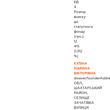
КВ.
4
Розмір
внеску
до
статутного
фонду
(грн.):
12
415
(1.312
%)
КУЛІНА
МАРИНА
ВІКТОРІВНА
dossier.founderAddre
ОБЛ.,
ШАХТАРСЬКИЙ
РАЙОН,
СЕЛИЩЕ
ЗАЧАТІВКА
ВУЛИЦЯ