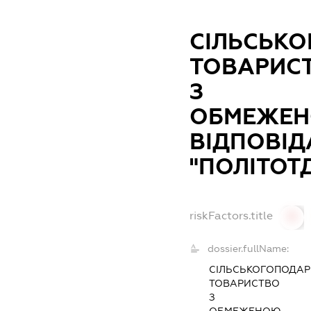
СІЛЬСЬК
ТОВАРИС
З
ОБМЕЖЕ
ВІДПОВІД
"ПОЛІТОТ
riskFactors.title
0
dossier.fullName:
СІЛЬСЬКОГОПОДАР
ТОВАРИСТВО
З