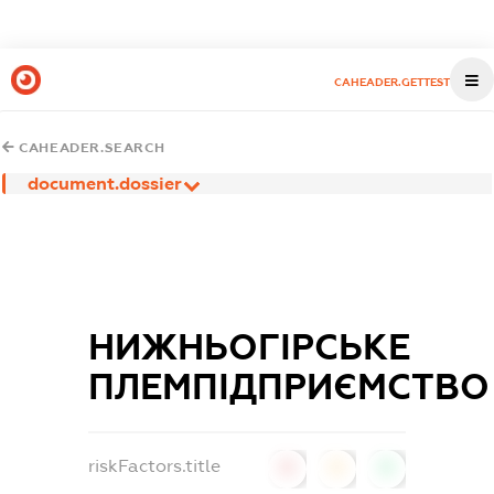
CAHEADER.GETTEST
CAHEADER.SEARCH
document.dossier
НИЖНЬОГІРСЬКЕ
ПЛЕМПІДПРИЄМСТВО
riskFactors.title
0
0
0