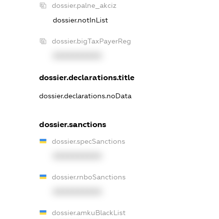
dossier.palne_akciz
dossier.notInList
dossier.bigTaxPayerReg
XXXXXXXXXX
dossier.declarations.title
dossier.declarations.noData
dossier.sanctions
dossier.specSanctions
XXXXXXXXXX
dossier.rnboSanctions
XXXXXXXXXX
dossier.amkuBlackList