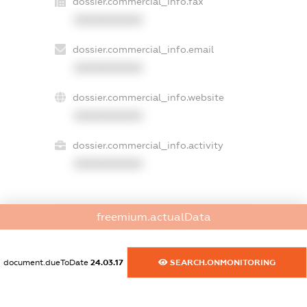
dossier.commercial_info.fax
XXXXXXXXXX
dossier.commercial_info.email
XXXXXXXXXX
dossier.commercial_info.website
XXXXXXXXXX
dossier.commercial_info.activity
XXXXXXXXXX
freemium.actualData
freemium.exampleText_1
freemium.exampleText_2
freemium.anonymousPerSearch2
document.dueToDate
24.03.17
SEARCH.ONMONITORING
FREEMIUM.DETAILS
FREEMIUM.REGISTER