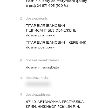
Розмір внеску до статутного фонду
(грн.):
24 871 403
(100 %)
dossier.heads:
ТІТАР ВІЛЯ ІВАНОВИЧ
-
ПІДПИСАНТ
БЕЗ ОБМЕЖЕНЬ
dossier.position -
ТІТАР ВІЛЯ ІВАНОВИЧ
-
КЕРІВНИК
dossier.position -
dossier.beneficiaries:
dossier.missingData
dossier.smida:
XXXXXXXXXX
dossier.address:
97140, АВТОНОМНА РЕСПУБЛІКА
КРИМ, НИЖНЬОГІРСЬКИЙ Р-Н,