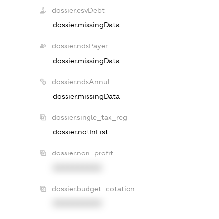
dossier.esvDebt
dossier.missingData
dossier.ndsPayer
dossier.missingData
dossier.ndsAnnul
dossier.missingData
dossier.single_tax_reg
dossier.notInList
dossier.non_profit
XXXXXXXXXX
dossier.budget_dotation
XXXXXXXXXX