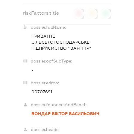
riskFactors.title
0
0
0
dossier.fullName:
ПРИВАТНЕ
СІЛЬСЬКОГОСПОДАРСЬКЕ
ПІДПРИЄМСТВО " ЗАРІЧЧЯ"
dossier.opfSubType:
-
dossier.edrpo:
00707691
dossier.foundersAndBenef:
БОНДАР ВІКТОР ВАСИЛЬОВИЧ
dossier.heads: