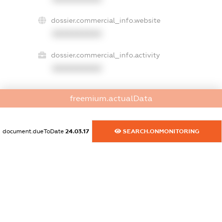
dossier.commercial_info.website
XXXXXXXXXX
dossier.commercial_info.activity
XXXXXXXXXX
freemium.actualData
freemium.exampleText_1
freemium.exampleText_2
freemium.anonymousPerSearch2
document.dueToDate
24.03.17
SEARCH.ONMONITORING
FREEMIUM.DETAILS
FREEMIUM.REGISTER