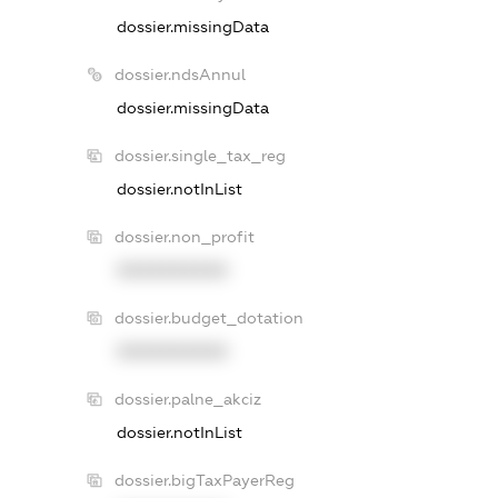
dossier.missingData
dossier.ndsAnnul
dossier.missingData
dossier.single_tax_reg
dossier.notInList
dossier.non_profit
XXXXXXXXXX
dossier.budget_dotation
XXXXXXXXXX
dossier.palne_akciz
dossier.notInList
dossier.bigTaxPayerReg