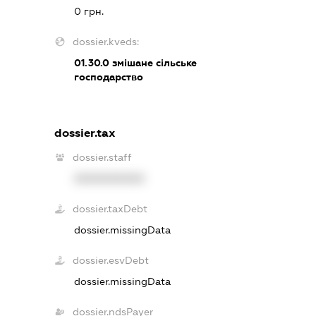
0 грн.
dossier.kveds:
01.30.0
змішане сільське
господарство
dossier.tax
dossier.staff
XXXXXXXXXX
dossier.taxDebt
dossier.missingData
dossier.esvDebt
dossier.missingData
dossier.ndsPayer