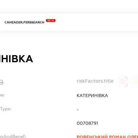
BETA
CAHEADER.PERSSEARCH
ИНІВКА
riskFactors.title
0
0
me:
КАТЕРИНІВКА
Type:
-
00708791
ersAndBenef:
РОВЕНСЬКИЙ РОМАН ОЛЕ