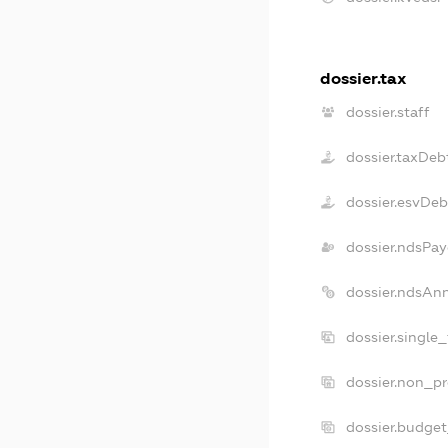
dossier.tax
dossier.staff
dossier.taxDeb
dossier.esvDeb
dossier.ndsPay
dossier.ndsAn
dossier.single
dossier.non_pr
dossier.budge