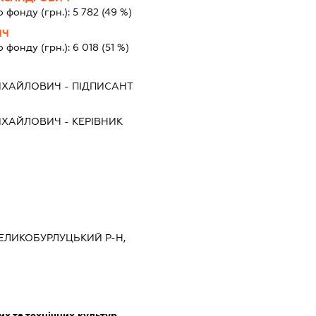
о фонду (грн.):
5 782
(49 %)
ИЧ
о фонду (грн.):
6 018
(51 %)
ИХАЙЛОВИЧ
-
ПІДПИСАНТ
ИХАЙЛОВИЧ
-
КЕРІВНИК
 ВЕЛИКОБУРЛУЦЬКИЙ Р-Н,
х та технічних культур