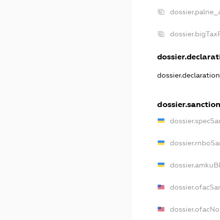
dossier.palne_
dossier.bigTa
dossier.declarati
dossier.declaratio
dossier.sanctio
dossier.specSa
dossier.rnboSa
dossier.amkuBl
dossier.ofacSa
dossier.ofacN