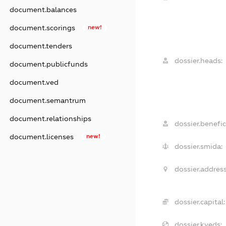
document.balances
document.scorings
new!
document.tenders
dossier.heads:
document.publicfunds
document.ved
document.semantrum
document.relationships
dossier.benefic
document.licenses
new!
dossier.smida:
dossier.address
dossier.capital:
dossier.kveds: