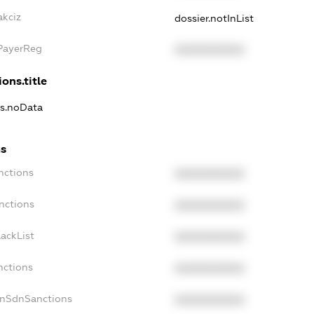
akciz
dossier.notInList
xPayerReg
XXXXXXXXXX
ons.title
ns.noData
ns
nctions
XXXXXXXXXX
nctions
XXXXXXXXXX
ackList
XXXXXXXXXX
nctions
XXXXXXXXXX
onSdnSanctions
XXXXXXXXXX