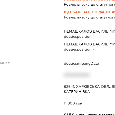
Розмір внеску до статутног
ЩЕРБАК ІВАН СТЕФАНОВ
Розмір внеску до статутног
НЕМАШКАЛОВ ВАСИЛЬ М
dossier.position -
НЕМАШКАЛОВ ВАСИЛЬ М
dossier.position -
iaries:
dossier.missingData
XXXXXXXXXX
:
62641, ХАРКІВСЬКА ОБЛ.,
КАТЕРИНІВКА
11 800 грн.
01.11.0
вирощування зернови