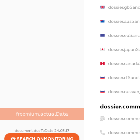
dossier.gbSanc
dossier.ausSan
dossier.euSanc
dossier.japanS
dossier.canad
dossier.rfSanc
dossier.russian
dossier.comme
freemium.actualData
dossier.commer
document.dueToDate
24.03.17
dossier.comme
SEARCH.ONMONITORING