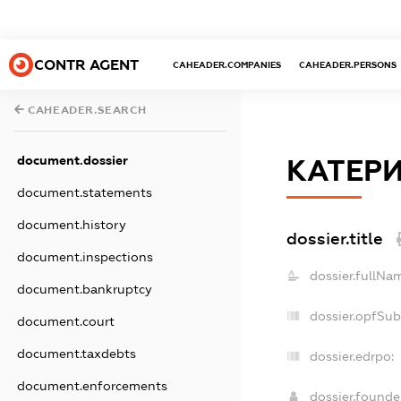
CONTR AGENT
CAHEADER.COMPANIES
CAHEADER.PERSONS
CAHEADER.SEARCH
document.dossier
КАТЕР
document.statements
document.history
dossier.title
document.inspections
dossier.fullNa
document.bankruptcy
dossier.opfSub
document.court
document.taxdebts
dossier.edrpo:
document.enforcements
dossier.found