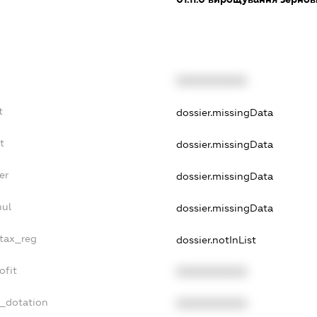
XXXXXXXXXX
t
dossier.missingData
t
dossier.missingData
er
dossier.missingData
nul
dossier.missingData
_tax_reg
dossier.notInList
ofit
XXXXXXXXXX
t_dotation
XXXXXXXXXX