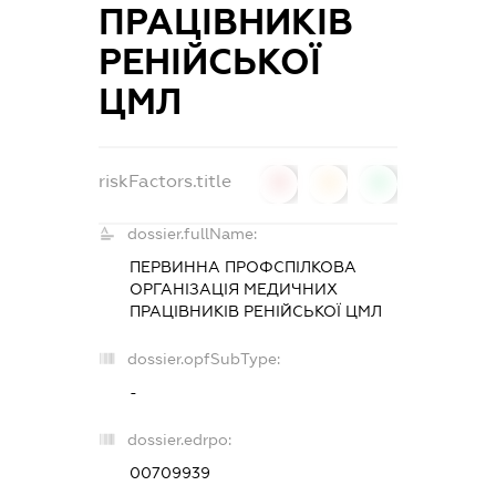
ПРАЦІВНИКІВ
РЕНІЙСЬКОЇ
ЦМЛ
riskFactors.title
0
0
0
dossier.fullName:
ПЕРВИННА ПРОФСПІЛКОВА
ОРГАНІЗАЦІЯ МЕДИЧНИХ
ПРАЦІВНИКІВ РЕНІЙСЬКОЇ ЦМЛ
dossier.opfSubType:
-
dossier.edrpo:
00709939