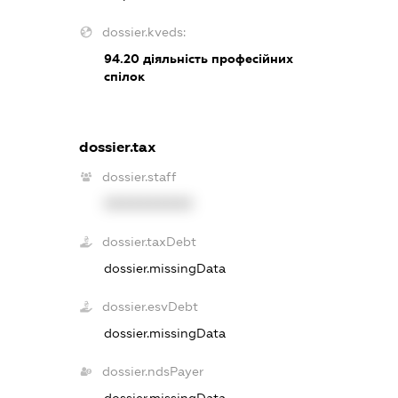
dossier.kveds:
94.20
діяльність професійних
спілок
dossier.tax
dossier.staff
XXXXXXXXXX
dossier.taxDebt
dossier.missingData
dossier.esvDebt
dossier.missingData
dossier.ndsPayer
dossier.missingData