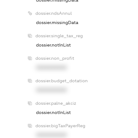
dossier.ndsAnnul
dossier.missingData
dossier.single_tax_reg
dossier.notInList
dossier.non_profit
XXXXXXXXXX
dossier.budget_dotation
XXXXXXXXXX
dossier.palne_akciz
dossier.notInList
dossier.bigTaxPayerReg
XXXXXXXXXX