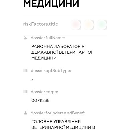
МЕДИЦИНИ
riskFactors.title
0
0
0
dossier.fullName:
РАЙОННА ЛАБОРАТОРІЯ
ДЕРЖАВНОЇ ВЕТЕРИНАРНОЇ
МЕДИЦИНИ
dossier.opfSubType:
-
dossier.edrpo:
00711238
dossier.foundersAndBenef:
ГОЛОВНЕ УПРАВЛІННЯ
ВЕТЕРИНАРНОЇ МЕДИЦИНИ В