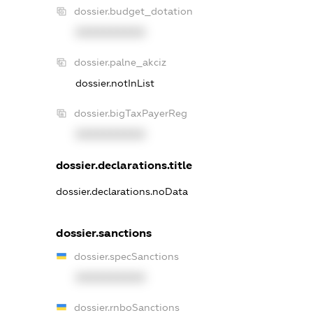
dossier.budget_dotation
XXXXXXXXXX
dossier.palne_akciz
dossier.notInList
dossier.bigTaxPayerReg
XXXXXXXXXX
dossier.declarations.title
dossier.declarations.noData
dossier.sanctions
dossier.specSanctions
XXXXXXXXXX
dossier.rnboSanctions