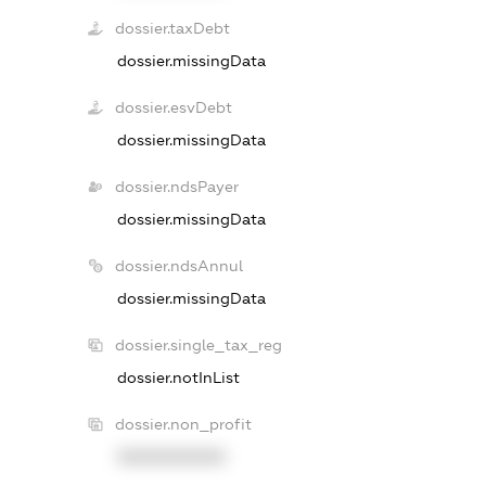
dossier.taxDebt
dossier.missingData
dossier.esvDebt
dossier.missingData
dossier.ndsPayer
dossier.missingData
dossier.ndsAnnul
dossier.missingData
dossier.single_tax_reg
dossier.notInList
dossier.non_profit
XXXXXXXXXX