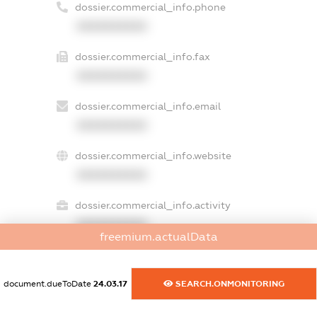
dossier.commercial_info.phone
XXXXXXXXXX
dossier.commercial_info.fax
XXXXXXXXXX
dossier.commercial_info.email
XXXXXXXXXX
dossier.commercial_info.website
XXXXXXXXXX
dossier.commercial_info.activity
XXXXXXXXXX
freemium.actualData
document.dueToDate
24.03.17
SEARCH.ONMONITORING
freemium.exampleText_1
freemium.exampleText_2
freemium.anonymousPerSearch2