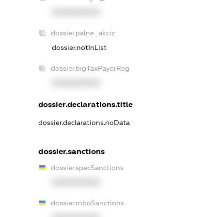
XXXXXXXXXX
dossier.palne_akciz
dossier.notInList
dossier.bigTaxPayerReg
XXXXXXXXXX
dossier.declarations.title
dossier.declarations.noData
dossier.sanctions
dossier.specSanctions
XXXXXXXXXX
dossier.rnboSanctions