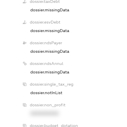
dossier.taxDebt
dossier.missingData
dossier.esvDebt
dossier.missingData
dossier.ndsPayer
dossier.missingData
dossier.ndsAnnul
dossier.missingData
dossier.single_tax_reg
dossier.notInList
dossier.non_profit
XXXXXXXXXX
dossier.budget_dotation