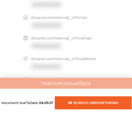
XXXXXXXXXX
dossier.commercial_info.fax
XXXXXXXXXX
dossier.commercial_info.email
XXXXXXXXXX
dossier.commercial_info.website
XXXXXXXXXX
dossier.commercial_info.activity
freemium.actualData
XXXXXXXXXX
document.dueToDate
24.03.17
SEARCH.ONMONITORING
freemium.exampleText_1
freemium.exampleText_2
freemium.anonymousPerSearch2