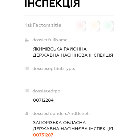
ІНСПЕКЦІЯ
riskFactors.title
0
0
0
dossier.fullName:
ЯКИМІВСЬКА РАЙОННА
ДЕРЖАВНА НАСІННЄВА ІНСПЕКЦІЯ
dossier.opfSubType:
-
dossier.edrpo:
00712284
dossier.foundersAndBenef:
ЗАПОРІЗЬКА ОБЛАСНА
ДЕРЖАВНА НАСІННЄВА ІНСПЕКЦІЯ
00731287