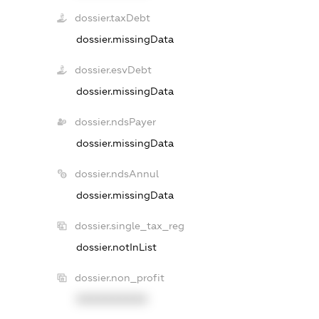
dossier.taxDebt
dossier.missingData
dossier.esvDebt
dossier.missingData
dossier.ndsPayer
dossier.missingData
dossier.ndsAnnul
dossier.missingData
dossier.single_tax_reg
dossier.notInList
dossier.non_profit
XXXXXXXXXX