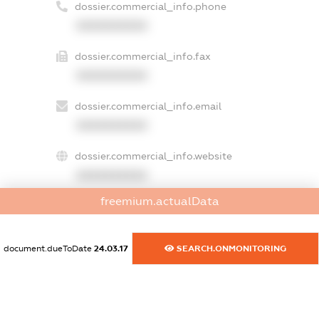
dossier.commercial_info.phone
XXXXXXXXXX
dossier.commercial_info.fax
XXXXXXXXXX
dossier.commercial_info.email
XXXXXXXXXX
dossier.commercial_info.website
XXXXXXXXXX
freemium.actualData
dossier.commercial_info.activity
XXXXXXXXXX
document.dueToDate
24.03.17
SEARCH.ONMONITORING
freemium.exampleText_1
freemium.exampleText_2
freemium.anonymousPerSearch2