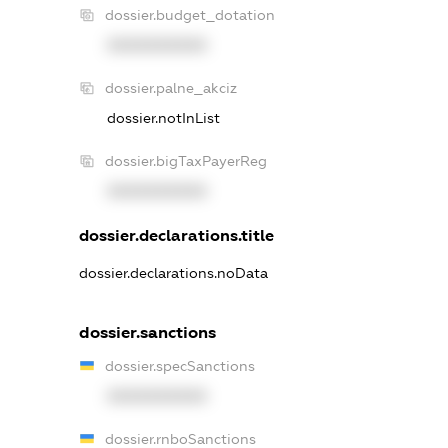
dossier.budget_dotation
XXXXXXXXXX
dossier.palne_akciz
dossier.notInList
dossier.bigTaxPayerReg
XXXXXXXXXX
dossier.declarations.title
dossier.declarations.noData
dossier.sanctions
dossier.specSanctions
XXXXXXXXXX
dossier.rnboSanctions