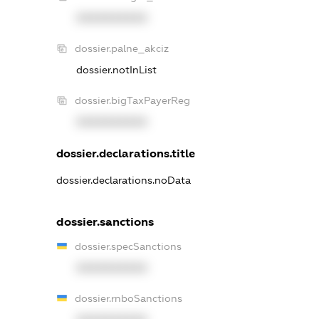
XXXXXXXXXX
dossier.palne_akciz
dossier.notInList
dossier.bigTaxPayerReg
XXXXXXXXXX
dossier.declarations.title
dossier.declarations.noData
dossier.sanctions
dossier.specSanctions
XXXXXXXXXX
dossier.rnboSanctions