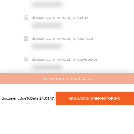
XXXXXXXXXX
dossier.commercial_info.fax
XXXXXXXXXX
dossier.commercial_info.email
XXXXXXXXXX
dossier.commercial_info.website
XXXXXXXXXX
freemium.actualData
dossier.commercial_info.activity
XXXXXXXXXX
document.dueToDate
24.03.17
SEARCH.ONMONITORING
freemium.exampleText_1
freemium.exampleText_2
freemium.anonymousPerSearch2