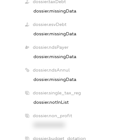
dossier.taxDebt
dossier.missingData
dossier.esvDebt
dossier.missingData
dossier.ndsPayer
dossier.missingData
dossier.ndsAnnul
dossier.missingData
dossier.single_tax_reg
dossier.notInList
dossier.non_profit
XXXXXXXXXX
dossier.budget_dotation