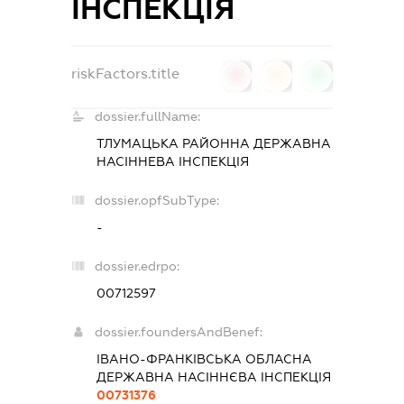
ІНСПЕКЦІЯ
riskFactors.title
0
0
0
dossier.fullName:
ТЛУМАЦЬКА РАЙОННА ДЕРЖАВНА
НАСІННЕВА ІНСПЕКЦІЯ
dossier.opfSubType:
-
dossier.edrpo:
00712597
dossier.foundersAndBenef:
ІВАНО-ФРАНКІВСЬКА ОБЛАСНА
ДЕРЖАВНА НАСІННЄВА ІНСПЕКЦІЯ
00731376