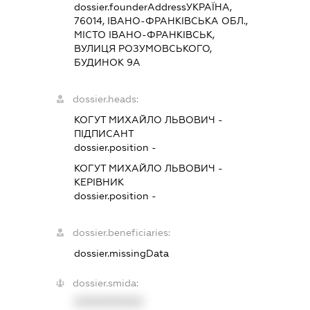
dossier.founderAddress
УКРАЇНА,
76014, ІВАНО-ФРАНКІВСЬКА ОБЛ.,
МІСТО ІВАНО-ФРАНКІВСЬК,
ВУЛИЦЯ РОЗУМОВСЬКОГО,
БУДИНОК 9А
dossier.heads:
КОГУТ МИХАЙЛО ЛЬВОВИЧ
-
ПІДПИСАНТ
dossier.position -
КОГУТ МИХАЙЛО ЛЬВОВИЧ
-
КЕРІВНИК
dossier.position -
dossier.beneficiaries:
dossier.missingData
dossier.smida:
XXXXXXXXXX