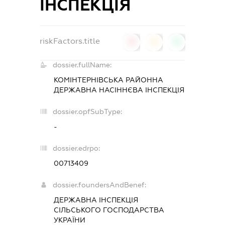
ІНСПЕКЦІЯ
riskFactors.title
0
0
0
dossier.fullName:
КОМІНТЕРНІВСЬКА РАЙОННА
ДЕРЖАВНА НАСІННЄВА ІНСПЕКЦІЯ
dossier.opfSubType:
-
dossier.edrpo:
00713409
dossier.foundersAndBenef:
ДЕРЖАВНА ІНСПЕКЦІЯ
СІЛЬСЬКОГО ГОСПОДАРСТВА
УКРАЇНИ