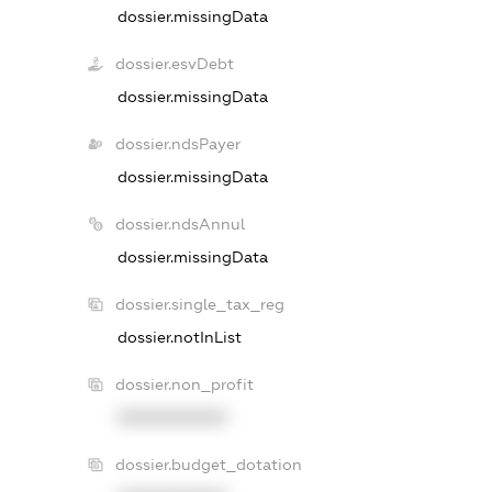
dossier.missingData
dossier.esvDebt
dossier.missingData
dossier.ndsPayer
dossier.missingData
dossier.ndsAnnul
dossier.missingData
dossier.single_tax_reg
dossier.notInList
dossier.non_profit
XXXXXXXXXX
dossier.budget_dotation