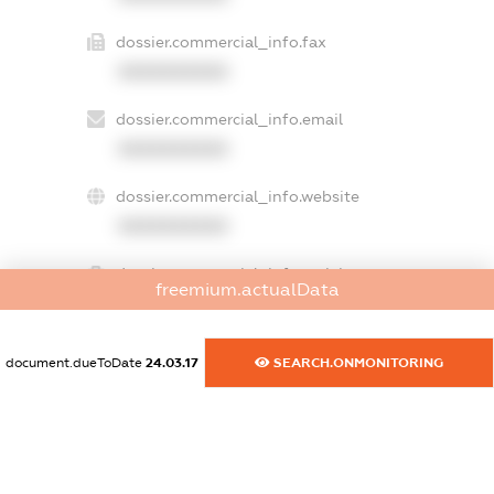
dossier.commercial_info.fax
XXXXXXXXXX
dossier.commercial_info.email
XXXXXXXXXX
dossier.commercial_info.website
XXXXXXXXXX
dossier.commercial_info.activity
freemium.actualData
XXXXXXXXXX
document.dueToDate
24.03.17
SEARCH.ONMONITORING
freemium.exampleText_1
freemium.exampleText_2
freemium.anonymousPerSearch2
FREEMIUM.DETAILS