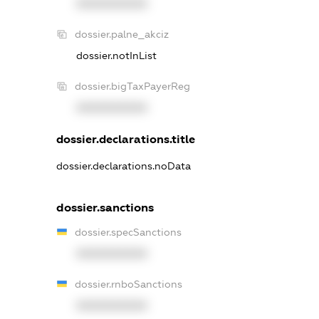
XXXXXXXXXX
dossier.palne_akciz
dossier.notInList
dossier.bigTaxPayerReg
XXXXXXXXXX
dossier.declarations.title
dossier.declarations.noData
dossier.sanctions
dossier.specSanctions
XXXXXXXXXX
dossier.rnboSanctions
XXXXXXXXXX