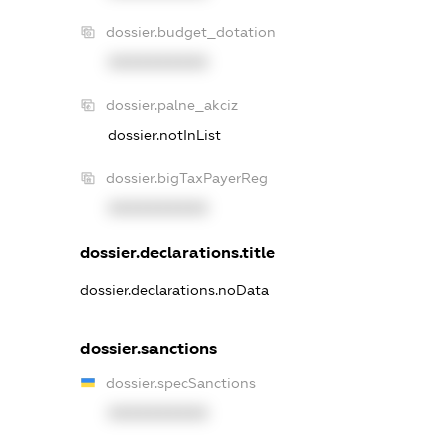
dossier.budget_dotation
XXXXXXXXXX
dossier.palne_akciz
dossier.notInList
dossier.bigTaxPayerReg
XXXXXXXXXX
dossier.declarations.title
dossier.declarations.noData
dossier.sanctions
dossier.specSanctions
XXXXXXXXXX