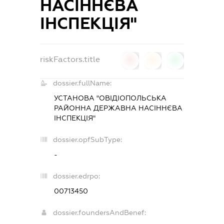
НАСІННЄВА
ІНСПЕКЦІЯ"
riskFactors.title
0
0
0
dossier.fullName:
УСТАНОВА "ОВІДІОПОЛЬСЬКА
РАЙОННА ДЕРЖАВНА НАСІННЄВА
ІНСПЕКЦІЯ"
dossier.opfSubType:
-
dossier.edrpo:
00713450
dossier.foundersAndBenef: