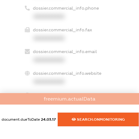
dossier.commercial_info.phone
XXXXXXXXXX
dossier.commercial_info.fax
XXXXXXXXXX
dossier.commercial_info.email
XXXXXXXXXX
dossier.commercial_info.website
XXXXXXXXXX
dossier.commercial_info.activity
freemium.actualData
XXXXXXXXXX
document.dueToDate
24.03.17
SEARCH.ONMONITORING
freemium.exampleText_1
freemium.exampleText_2