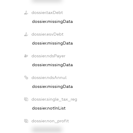
dossier.taxDebt
dossier.missingData
dossier.esvDebt
dossier.missingData
dossier.ndsPayer
dossier.missingData
dossier.ndsAnnul
dossier.missingData
dossier.single_tax_reg
dossier.notInList
dossier.non_profit
XXXXXXXXXX