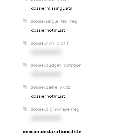
dossier.missingData
dossier.single_tax_reg
dossier.notInList
dossier.non_profit
XXXXXXXXXX
dossier.budget_dotation
XXXXXXXXXX
dossier.palne_akciz
dossier.notInList
dossier.bigTaxPayerReg
XXXXXXXXXX
dossier.declarations.title