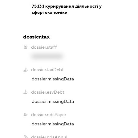
75.13.1
курирування діяльності у
сфері економіки
dossier.tax
dossier.staff
XXXXXXXXXX
dossier.taxDebt
dossier.missingData
dossier.esvDebt
dossier.missingData
dossier.ndsPayer
dossier.missingData
dossier.ndsAnnul