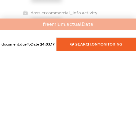
dossier.commercial_info.activity
XXXXXXXXXX
freemium.actualData
document.dueToDate
24.03.17
SEARCH.ONMONITORING
freemium.exampleText_1
freemium.exampleText_2
freemium.anonymousPerSearch2
FREEMIUM.DETAILS
FREEMIUM.REGISTER