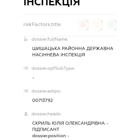
ІНСПЕКЦІЯ
riskFactors.title
0
0
0
dossier.fullName:
ШИШАЦЬКА РАЙОННА ДЕРЖАВНА
НАСІННЕВА ІНСПЕКЦІЯ
dossier.opfSubType:
-
dossier.edrpo:
00713792
dossier.heads:
СКРИЛЬ ЮЛІЯ ОЛЕКСАНДРІВНА
-
ПІДПИСАНТ
dossier.position -