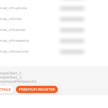
rcial_info.phone
XXXXXXXXXX
cial_info.fax
XXXXXXXXXX
cial_info.email
XXXXXXXXXX
cial_info.website
XXXXXXXXXX
cial_info.activity
XXXXXXXXXX
mpleText_1
ampleText_2
onymousPerSearch2
ETAILS
FREEMIUM.REGISTER