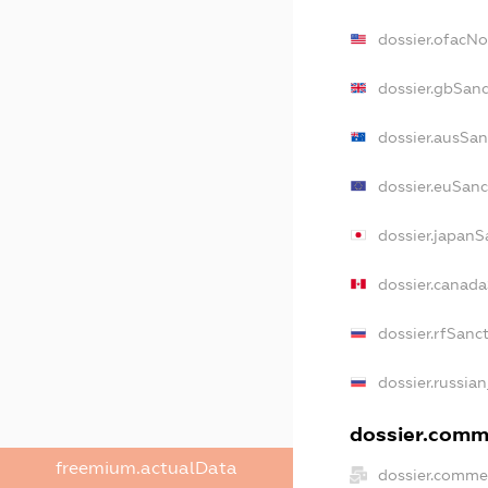
dossier.ofacN
dossier.gbSan
dossier.ausSan
dossier.euSanc
dossier.japanS
dossier.canad
dossier.rfSanc
dossier.russia
dossier.comme
freemium.actualData
dossier.comme