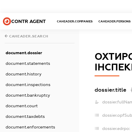
CONTR AGENT
CAHEADER.COMPANIES
CAHEADER.PERSONS
CAHEADER.SEARCH
document.dossier
ОХТИР
document.statements
ІНСПЕК
document.history
document.inspections
dossier.title
document.bankruptcy
dossier.fullNa
document.court
dossier.opfSu
document.taxdebts
document.enforcements
dossier.edrpo: