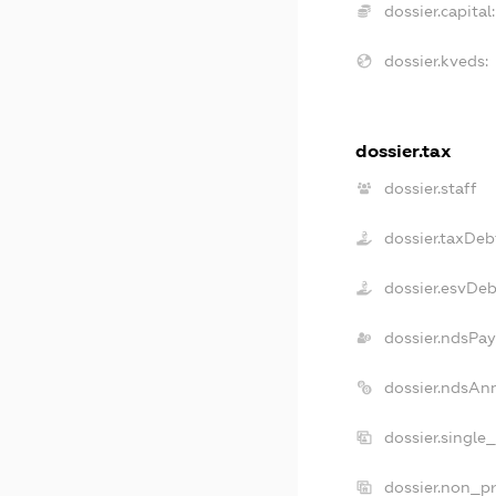
dossier.capital:
dossier.kveds:
dossier.tax
dossier.staff
dossier.taxDeb
dossier.esvDe
dossier.ndsPay
dossier.ndsAn
dossier.single
dossier.non_pr