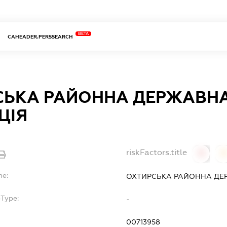
BETA
CAHEADER.PERSSEARCH
СЬКА РАЙОННА ДЕРЖАВНА
ЦІЯ
riskFactors.title
0
0
me:
ОХТИРСЬКА РАЙОННА ДЕР
bType:
-
00713958