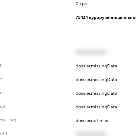
0 грн.
75.13.1
курирування діяльнос
XXXXXXXXXX
t
dossier.missingData
bt
dossier.missingData
er
dossier.missingData
nul
dossier.missingData
_tax_reg
dossier.notInList
ofit
XXXXXXXXXX