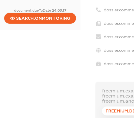
dossier.comme
document.dueToDate
24.03.17
SEARCH.ONMONITORING
dossier.commer
dossier.commer
dossier.commer
dossier.commer
freemium.exa
freemium.ex
freemium.an
FREEMIUM.D