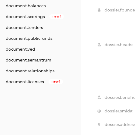
document.balances
dossier.found
document.scorings
new!
document.tenders
document.publicfunds
dossier.heads:
document.ved
document.semantrum
document.relationships
document.licenses
new!
dossier.benefic
dossier.smida:
dossier.address