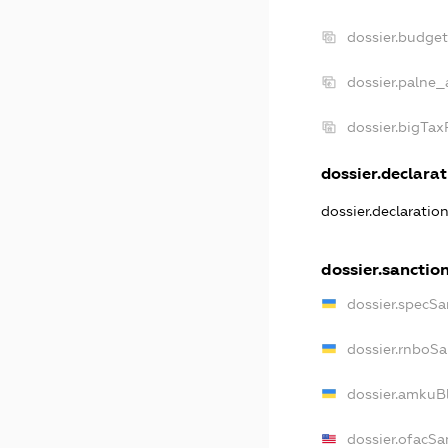
dossier.budge
dossier.palne_
dossier.bigTa
dossier.declarat
dossier.declaratio
dossier.sanctio
dossier.specSa
dossier.rnboS
dossier.amkuB
dossier.ofacSa