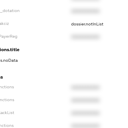
t_dotation
XXXXXXXXXX
akciz
dossier.notInList
xPayerReg
XXXXXXXXXX
ions.title
ns.noData
ns
nctions
XXXXXXXXXX
anctions
XXXXXXXXXX
lackList
XXXXXXXXXX
nctions
XXXXXXXXXX