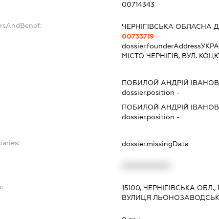
00714343
ersAndBenef:
ЧЕРНІГІВСЬКА ОБЛАСНА 
00733719
dossier.founderAddress
УКРА
МІСТО ЧЕРНІГІВ, ВУЛ. КО
ПОБИЛОЙ АНДРІЙ ІВАНО
dossier.position -
ПОБИЛОЙ АНДРІЙ ІВАНО
dossier.position -
iaries:
dossier.missingData
XXXXXXXXXX
:
15100, ЧЕРНІГІВСЬКА ОБЛ
ВУЛИЦЯ ЛЬОНОЗАВОДСЬК