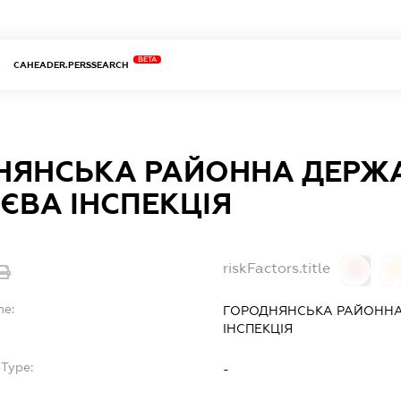
BETA
CAHEADER.PERSSEARCH
НЯНСЬКА РАЙОННА ДЕРЖ
ЄВА ІНСПЕКЦІЯ
riskFactors.title
0
0
me:
ГОРОДНЯНСЬКА РАЙОННА
ІНСПЕКЦІЯ
bType:
-