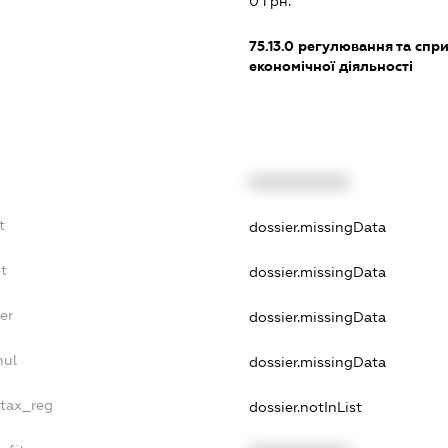
0 грн.
75.13.0
регулювання та спр
економічної діяльності
XXXXXXXXXX
t
dossier.missingData
bt
dossier.missingData
er
dossier.missingData
nul
dossier.missingData
_tax_reg
dossier.notInList