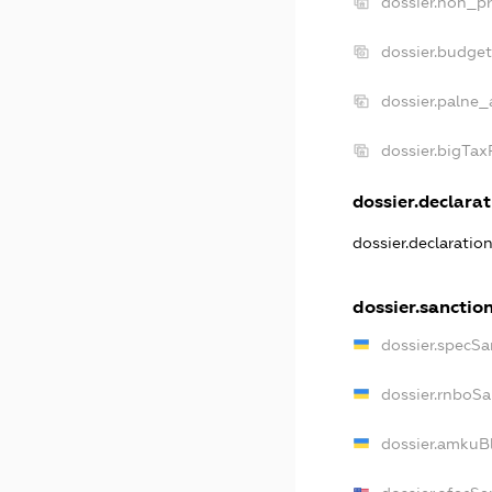
dossier.non_pr
dossier.budge
dossier.palne_
dossier.bigTa
dossier.declarat
dossier.declaratio
dossier.sanctio
dossier.specSa
dossier.rnboSa
dossier.amkuBl