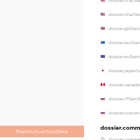
dossier.ofacSa
dossier.ofacN
dossier.gbSan
dossier.ausSan
dossier.euSanc
dossier.japanS
dossier.canad
dossier.rfSanc
dossier.russia
dossier.comme
freemium.actualData
dossier.comme