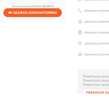
document.dueToDate
24.03.17
dossier.comme
SEARCH.ONMONITORING
dossier.commer
dossier.commer
dossier.commer
dossier.commer
freemium.exa
freemium.ex
freemium.an
FREEMIUM.D