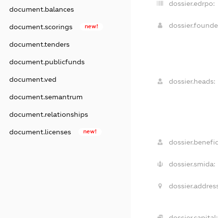
dossier.edrpo:
document.balances
dossier.found
document.scorings
new!
document.tenders
document.publicfunds
document.ved
dossier.heads:
document.semantrum
document.relationships
document.licenses
new!
dossier.benefic
dossier.smida:
dossier.address
dossier.capital: