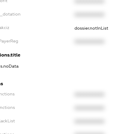
ofit
XXXXXXXXXX
t_dotation
XXXXXXXXXX
akciz
dossier.notInList
xPayerReg
XXXXXXXXXX
ions.title
ns.noData
ns
nctions
XXXXXXXXXX
nctions
XXXXXXXXXX
ackList
XXXXXXXXXX