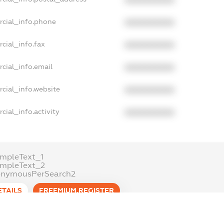
XXXXXXXXXX
rcial_info.phone
XXXXXXXXXX
cial_info.fax
XXXXXXXXXX
cial_info.email
XXXXXXXXXX
cial_info.website
XXXXXXXXXX
cial_info.activity
XXXXXXXXXX
mpleText_1
ampleText_2
onymousPerSearch2
ETAILS
FREEMIUM.REGISTER