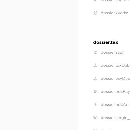
dossier.kveds:
dossier.tax
dossier.staff
dossier.taxDeb
dossier.esvDe
dossier.ndsPay
dossier.ndsAn
dossier.single