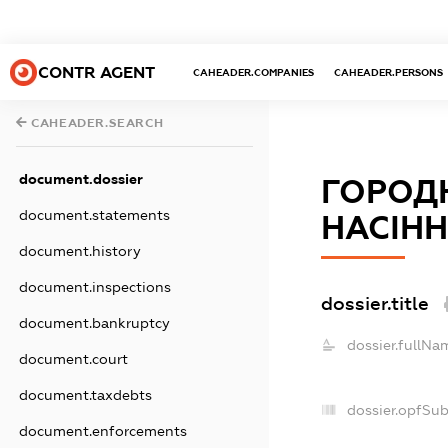
CONTR AGENT
CAHEADER.COMPANIES
CAHEADER.PERSONS
CAHEADER.SEARCH
document.dossier
ГОРОД
document.statements
НАСІНН
document.history
document.inspections
dossier.title
document.bankruptcy
dossier.fullNa
document.court
document.taxdebts
dossier.opfSu
document.enforcements