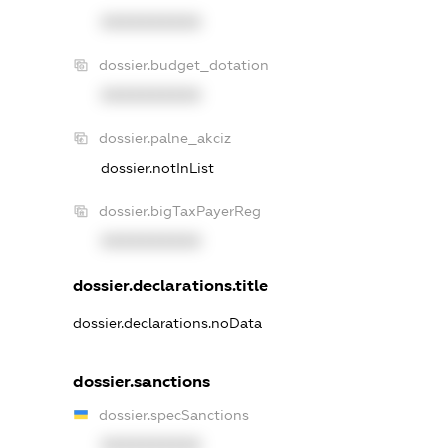
XXXXXXXXXX
dossier.budget_dotation
XXXXXXXXXX
dossier.palne_akciz
dossier.notInList
dossier.bigTaxPayerReg
XXXXXXXXXX
dossier.declarations.title
dossier.declarations.noData
dossier.sanctions
dossier.specSanctions
XXXXXXXXXX