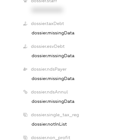
dossier.staff
XXXXXXXXXX
dossier.taxDebt
dossier.missingData
dossier.esvDebt
dossier.missingData
dossier.ndsPayer
dossier.missingData
dossier.ndsAnnul
dossier.missingData
dossier.single_tax_reg
dossier.notInList
dossier.non_profit