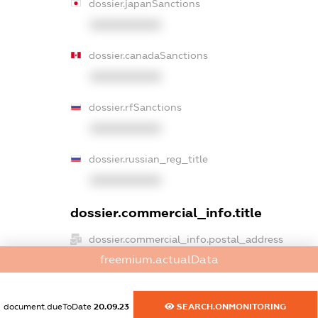
dossier.japanSanctions
XXXXXXXXXX
dossier.canadaSanctions
XXXXXXXXXX
dossier.rfSanctions
XXXXXXXXXX
dossier.russian_reg_title
XXXXXXXXXX
dossier.commercial_info.title
dossier.commercial_info.postal_address
XXXXXXXXXX
freemium.actualData
dossier.commercial_info.phone
document.dueToDate
20.09.23
SEARCH.ONMONITORING
XXXXXXXXXX