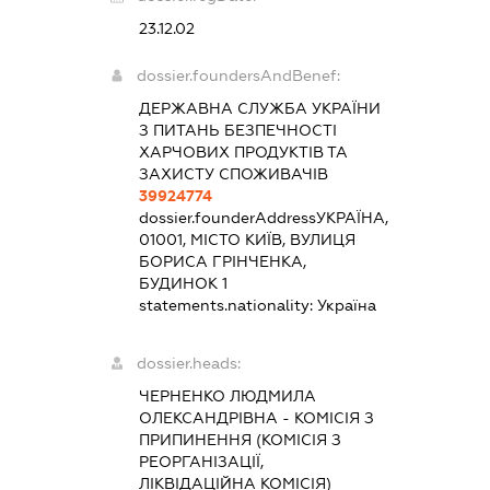
23.12.02
dossier.foundersAndBenef:
ДЕРЖАВНА СЛУЖБА УКРАЇНИ
З ПИТАНЬ БЕЗПЕЧНОСТІ
ХАРЧОВИХ ПРОДУКТІВ ТА
ЗАХИСТУ СПОЖИВАЧІВ
39924774
dossier.founderAddress
УКРАЇНА,
01001, МІСТО КИЇВ, ВУЛИЦЯ
БОРИСА ГРІНЧЕНКА,
БУДИНОК 1
statements.nationality:
Україна
dossier.heads:
ЧЕРНЕНКО ЛЮДМИЛА
ОЛЕКСАНДРІВНА
-
КОМІСІЯ З
ПРИПИНЕННЯ (КОМІСІЯ З
РЕОРГАНІЗАЦІЇ,
ЛІКВІДАЦІЙНА КОМІСІЯ)