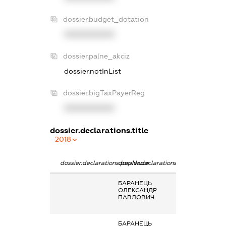
dossier.budget_dotation
XXXXXXXXXX
dossier.palne_akciz
dossier.notInList
dossier.bigTaxPayerReg
XXXXXXXXXX
dossier.declarations.title
2018
dossier.declarations.pepName
dossier.declarations.personName
dossier.declarat
БАРАНЕЦЬ
Заробітна плата
ОЛЕКСАНДР
отримана за
ПАВЛОВИЧ
основним місце
роботи
БАРАНЕЦЬ
Заробітна плата