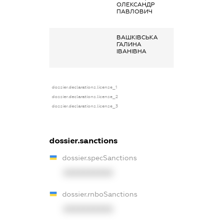
ОЛЕКСАНДР
отримана за
ПАВЛОВИЧ
основним місце
роботи
ВАШКІВСЬКА
Заробітна плата
ГАЛИНА
отримана за
ІВАНІВНА
основним місце
роботи
dossier.declarations.license_1
dossier.declarations.license_2
dossier.declarations.license_3
dossier.sanctions
dossier.specSanctions
XXXXXXXXXX
dossier.rnboSanctions
XXXXXXXXXX