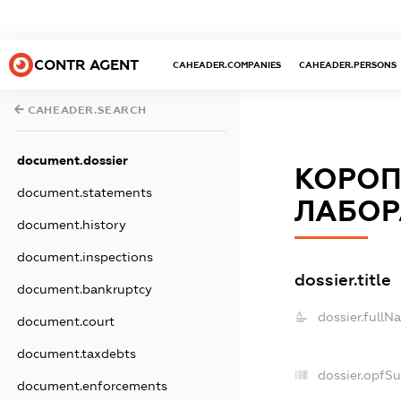
CONTR AGENT
CAHEADER.COMPANIES
CAHEADER.PERSONS
CAHEADER.SEARCH
document.dossier
КОРОП
document.statements
ЛАБОР
document.history
document.inspections
dossier.title
document.bankruptcy
dossier.fullN
document.court
document.taxdebts
dossier.opfS
document.enforcements