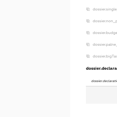
dossier.singl
dossier.non_p
dossier.budg
dossier.palne
dossier.bigT
dossier.declara
dossier.declara