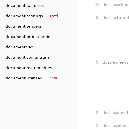
dossier.edrpo
document.balances
document.scorings
new!
dossier.foun
document.tenders
document.publicfunds
document.ved
document.semantrum
dossier.heads
document.relationships
document.licenses
new!
dossier.benefi
dossier.smida