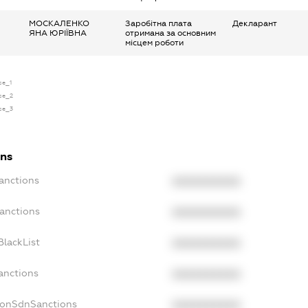
МОСКАЛЕНКО
Заробітна плата
Декларант
ЯНА ЮРІЇВНА
отримана за основним
місцем роботи
se_1
nse_2
nse_3
ons
Sanctions
XXXXXXXXXX
Sanctions
XXXXXXXXXX
BlackList
XXXXXXXXXX
anctions
XXXXXXXXXX
NonSdnSanctions
XXXXXXXXXX