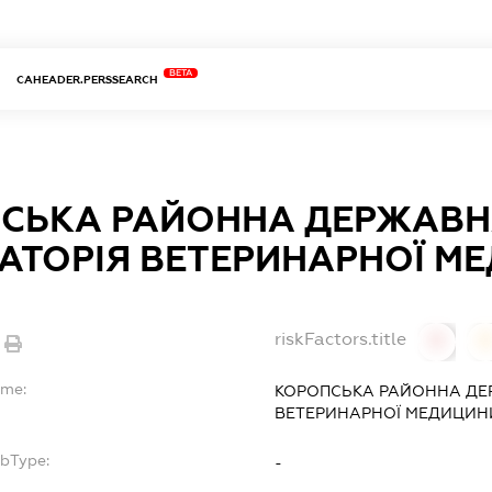
BETA
CAHEADER.PERSSEARCH
СЬКА РАЙОННА ДЕРЖАВ
АТОРІЯ ВЕТЕРИНАРНОЇ М
riskFactors.title
0
ame:
КОРОПСЬКА РАЙОННА ДЕ
ВЕТЕРИНАРНОЇ МЕДИЦИН
ubType:
-