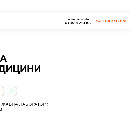
caHeader.contact
CAHEADER.GETTEST
0 (800) 210 102
НА
ЕДИЦИНИ
0
0
РЖАВНА ЛАБОРАТОРІЯ
И