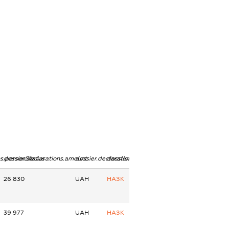
ns.personStatus
dossier.declarations.amount
dossier.declarations.currency
dossier.declarations.source
26 830
UAH
НАЗК
39 977
UAH
НАЗК