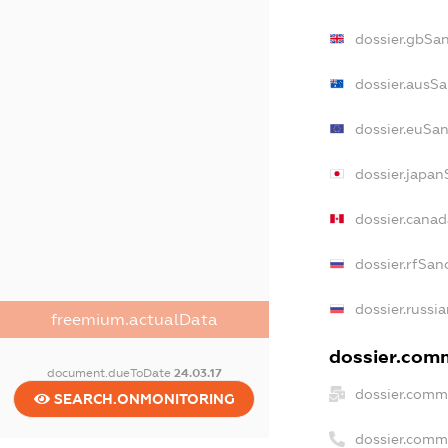
dossier.gbSa
dossier.ausS
dossier.euSa
dossier.japa
dossier.cana
dossier.rfSan
dossier.russi
freemium.actualData
dossier.comm
document.dueToDate
24.03.17
dossier.comm
SEARCH.ONMONITORING
dossier.comm