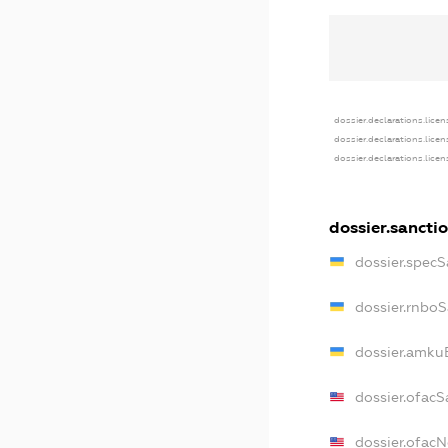
dossier.declarations.licen
dossier.declarations.lice
dossier.declarations.lice
dossier.sancti
dossier.spec
dossier.rnbo
dossier.amku
dossier.ofacS
dossier.ofac