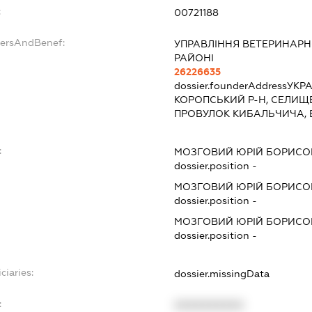
:
00721188
dersAndBenef:
УПРАВЛІННЯ ВЕТЕРИНАР
РАЙОНІ
26226635
dossier.founderAddress
УКРА
КОРОПСЬКИЙ Р-Н, СЕЛИЩЕ
ПРОВУЛОК КИБАЛЬЧИЧА, 
:
МОЗГОВИЙ ЮРІЙ БОРИС
dossier.position -
МОЗГОВИЙ ЮРІЙ БОРИСО
dossier.position -
МОЗГОВИЙ ЮРІЙ БОРИСО
dossier.position -
ciaries:
dossier.missingData
:
XXXXXXXXXX