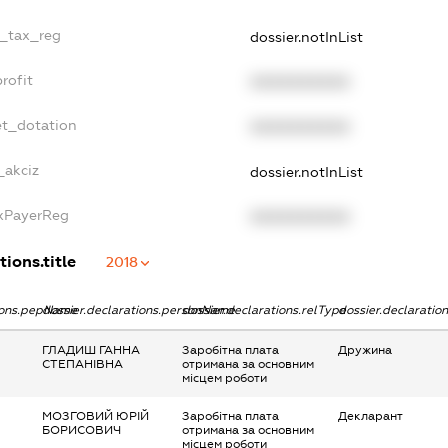
e_tax_reg
dossier.notInList
rofit
XXXXXXXXXX
et_dotation
XXXXXXXXXX
_akciz
dossier.notInList
axPayerReg
XXXXXXXXXX
tions.title
2018
tions.pepName
dossier.declarations.personName
dossier.declarations.relType
dossier.declaratio
ГЛАДИШ ГАННА
Заробітна плата
Дружина
СТЕПАНІВНА
отримана за основним
місцем роботи
МОЗГОВИЙ ЮРІЙ
Заробітна плата
Декларант
БОРИСОВИЧ
отримана за основним
місцем роботи