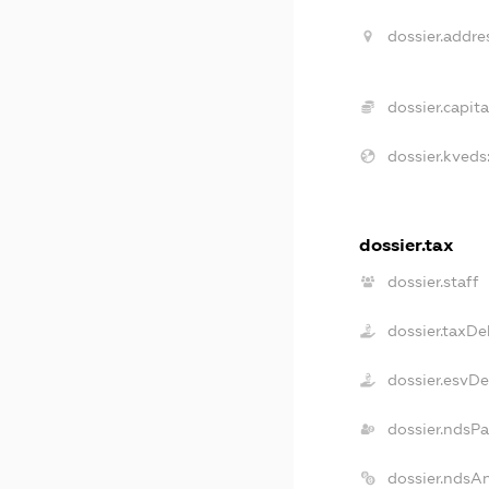
dossier.addre
dossier.capita
dossier.kveds
dossier.tax
dossier.staff
dossier.taxDe
dossier.esvD
dossier.ndsP
dossier.ndsA